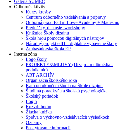
Galéria SUMEC
Odborné aktivity
Kurzy kresby
Centrum odborného vzdelávania a prípravy
Odborná prax: Fall in Lowe Academy + Madeship
Prednášky, diskusie, workshopy
Knižnica Školy dizajnu
Škola hrou pomocou digitálnych nástrojov
Národný projekt edIT - digitálne vybavenie školy
Ambasádorská škola EP
Interná zóna
Logo školy
PROJEKTY/ZMLUVY (Dizajn - multimédia -
podnikanie)
ART ARCHÍV
Organizácia školského roka
Kam po ukončení štúdia na Škole dizajnu
Študijná poradkyňa a školská psychologička
Školský poriadok
Login
Rozvrh hodín
Žiacka knižka
Správa o výchovno-vzdelávacích výsledkoch
Oznamy
Poskytovanie informácií