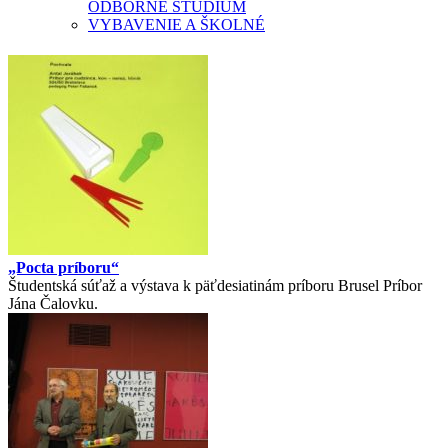
ODBORNÉ ŠTÚDIUM
VYBAVENIE A ŠKOLNÉ
„Pocta príboru“
Študentská súťaž a výstava k päťdesiatinám príboru Brusel Príbor
Jána Čalovku.