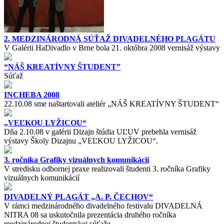
2. MEDZINÁRODNÁ SÚŤAŽ DIVADELNÉHO PLAGÁTU
V Galérii HaDivadlo v Brne bola 21. októbra 2008 vernisáž výstavy
“NÁŠ KREATÍVNY ŠTUDENT”
Súťaž
INCHEBA 2008
22.10.08 sme naštartovali ateliér „NÁŠ KREATÍVNY ŠTUDENT“
„VEĽKOU LYŽICOU“
Dňa 2.10.08 v galérii Dizajn štúdia UĽUV prebehla vernisáž
výstavy Školy Dizajnu „VEĽKOU LYŽICOU“.
3. ročníka Grafiky vizuálnych komunikácií
V stredisku odbornej praxe realizovali študenti 3. ročníka Grafiky
vizuálnych komunikácií
DIVADELNÝ PLAGÁT „A. P. ČECHOV“
V rámci medzinárodného divadelného festivalu DIVADELNÁ
NITRA 08 sa uskutočnila prezentácia druhého ročníka
medzinárodnej študentskej súťaže