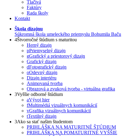
Tlačivá
Faktúry
Rada školy
Kontakt
Škola dizajnu
Súkromná škola umeleckého priemyslu Bohumila Baču
4
Štvorročné štúdium s maturitou
Herný dizajn
p
Priemyselný dizajn
g
Grafický a priestorový dizajn
Grafický dizajn
d
Fotografický dizajn
o
Odevný dizajn
Dizajn interiéru
Animovaná tvorba
Obrazová a zvuková tvorba - virtuálna grafika
3
Vyššie odborné štúdium
a
Vývoj hier
f
Multimédiá vizuálnych komunikácií
v
Grafika vizuálnych komunikácií
t
Textilný dizajn
3
Ako sa stať našim študentom
PRIHLÁŠKA NA MATURITNÉ ŠTÚDIUM
PRIHLÁŠKA NA POMATURITNÉ VYŠŠIE