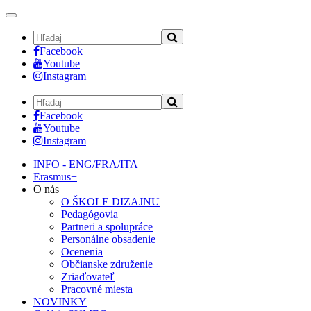
Toggle
navigation
Facebook
Youtube
Instagram
Facebook
Youtube
Instagram
INFO - ENG/FRA/ITA
Erasmus+
O nás
O ŠKOLE DIZAJNU
Pedagógovia
Partneri a spolupráce
Personálne obsadenie
Ocenenia
Občianske združenie
Zriaďovateľ
Pracovné miesta
NOVINKY