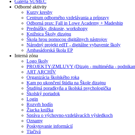
Galéria SUMEC
Odborné aktivity
Kurzy kresby
Centrum odborného vzdelávania a prípravy
Odborná prax: Fall in Lowe Academy + Madeship
Prednášky, diskusie, workshopy
Knižnica Školy dizajnu
Škola hrou pomocou digitálnych nástrojov
Národný projekt edIT - digitálne vybavenie školy
Ambasádorská škola EP
Interná zóna
Logo školy
PROJEKTY/ZMLUVY (Dizajn - multimédia - podnikan
ART ARCHÍV
Organizácia školského roka
Kam po ukončení štúdia na Škole dizajnu
Študijná poradkyňa a školská psychologička
Školský poriadok
Login
Rozvrh hodín
Žiacka knižka
Správa o výchovno-vzdelávacích výsledkoch
Oznamy
Poskytovanie informácií
Tlačivá