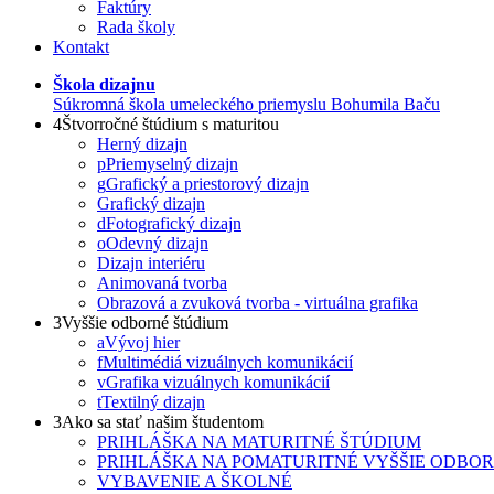
Faktúry
Rada školy
Kontakt
Škola dizajnu
Súkromná škola umeleckého priemyslu Bohumila Baču
4
Štvorročné štúdium s maturitou
Herný dizajn
p
Priemyselný dizajn
g
Grafický a priestorový dizajn
Grafický dizajn
d
Fotografický dizajn
o
Odevný dizajn
Dizajn interiéru
Animovaná tvorba
Obrazová a zvuková tvorba - virtuálna grafika
3
Vyššie odborné štúdium
a
Vývoj hier
f
Multimédiá vizuálnych komunikácií
v
Grafika vizuálnych komunikácií
t
Textilný dizajn
3
Ako sa stať našim študentom
PRIHLÁŠKA NA MATURITNÉ ŠTÚDIUM
PRIHLÁŠKA NA POMATURITNÉ VYŠŠIE ODBO
VYBAVENIE A ŠKOLNÉ