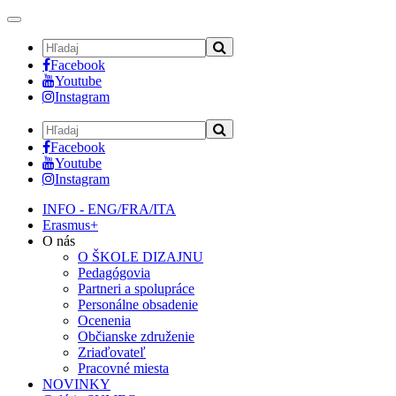
Toggle
navigation
Facebook
Youtube
Instagram
Facebook
Youtube
Instagram
INFO - ENG/FRA/ITA
Erasmus+
O nás
O ŠKOLE DIZAJNU
Pedagógovia
Partneri a spolupráce
Personálne obsadenie
Ocenenia
Občianske združenie
Zriaďovateľ
Pracovné miesta
NOVINKY