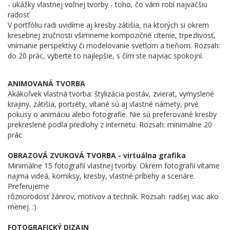
- ukážky vlastnej voľnej tvorby - toho, čo vám robí najväčšiu
radosť
V portfóliu radi uvidíme aj kresby zátišia, na ktorých si okrem
kresebnej zručnosti všimneme kompozičné cítenie, trpezlivosť,
vnímanie perspektívy či modelovanie svetlom a tieňom. Rozsah:
do 20 prác, vyberte to najlepšie, s čím ste najviac spokojní.
ANIMOVANÁ TVORBA
Akákoľvek vlastná tvorba: štylizácia postáv, zvierat, vymyslené
krajiny, zátišia, portréty, vítané sú aj vlastné námety, prvé
pokusy o animáciu alebo fotografie. Nie sú preferované kresby
prekreslené podľa predlohy z internetu. Rozsah: minimálne 20
prác
OBRAZOVÁ ZVUKOVÁ TVORBA - virtuálna grafika
Minimálne 15 fotografií vlastnej tvorby. Okrem fotografií vítame
najmä videá, komiksy, kresby, vlastné príbehy a scenáre.
Preferujeme
rôznorodosť žánrov, motívov a techník. Rozsah: radšej viac ako
menej. :)
FOTOGRAFICKÝ DIZAJN