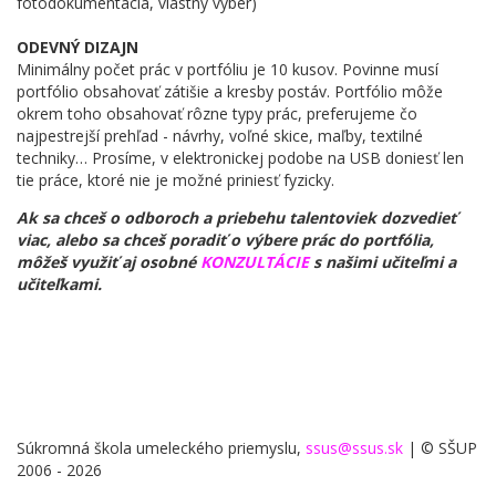
fotodokumentácia, vlastný výber)
ODEVNÝ DIZAJN
Minimálny počet prác v portfóliu je 10 kusov. Povinne musí
portfólio obsahovať zátišie a kresby postáv. Portfólio môže
okrem toho obsahovať rôzne typy prác, preferujeme čo
najpestrejší prehľad - návrhy, voľné skice, maľby, textilné
techniky… Prosíme, v elektronickej podobe na USB doniesť len
tie práce, ktoré nie je možné priniesť fyzicky.
Ak sa chceš o odboroch a priebehu talentoviek dozvedieť
viac, alebo sa chceš poradiť o výbere prác do portfólia,
môžeš využiť aj osobné
KONZULTÁCIE
s našimi učiteľmi a
učiteľkami.
Súkromná škola umeleckého priemyslu,
ssus@ssus.sk
| © SŠUP
2006 - 2026