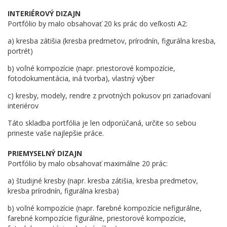
INTERIÉROVÝ DIZAJN
Portfólio by malo obsahovať 20 ks prác do veľkosti A2:
a) kresba zátišia (kresba predmetov, prírodnín, figurálna kresba,
portrét)
b) voľné kompozície (napr. priestorové kompozície,
fotodokumentácia, iná tvorba), vlastný výber
c) kresby, modely, rendre z prvotných pokusov pri zariaďovaní
interiérov
Táto skladba portfólia je len odporúčaná, určite so sebou
prineste vaše najlepšie práce.
PRIEMYSELNÝ DIZAJN
Portfólio by malo obsahovať maximálne 20 prác:
a) študijné kresby (napr. kresba zátišia, kresba predmetov,
kresba prírodnín, figurálna kresba)
b) voľné kompozície (napr. farebné kompozície nefigurálne,
farebné kompozície figurálne, priestorové kompozície,