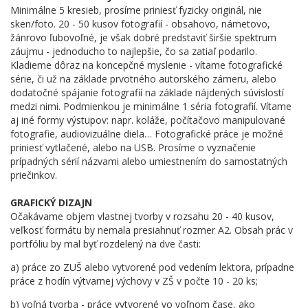
Minimálne 5 kresieb, prosíme priniesť fyzicky originál, nie
sken/foto. 20 - 50 kusov fotografií - obsahovo, námetovo,
žánrovo ľubovoľné, je však dobré predstaviť širšie spektrum
záujmu - jednoducho to najlepšie, čo sa zatiaľ podarilo.
Kladieme dôraz na koncepčné myslenie - vítame fotografické
série, či už na základe prvotného autorského zámeru, alebo
dodatočné spájanie fotografií na základe nájdených súvislostí
medzi nimi. Podmienkou je minimálne 1 séria fotografií. Vítame
aj iné formy výstupov: napr. koláže, počítačovo manipulované
fotografie, audiovizuálne diela… Fotografické práce je možné
priniesť vytlačené, alebo na USB. Prosíme o vyznačenie
prípadných sérií názvami alebo umiestnením do samostatných
priečinkov.
GRAFICKÝ DIZAJN
Očakávame objem vlastnej tvorby v rozsahu 20 - 40 kusov,
veľkosť formátu by nemala presiahnuť rozmer A2. Obsah prác v
portfóliu by mal byť rozdelený na dve časti:
a) práce zo ZUŠ alebo vytvorené pod vedením lektora, prípadne
práce z hodín výtvarnej výchovy v ZŠ v počte 10 - 20 ks;
b) voľná tvorba - práce vytvorené vo voľnom čase, ako