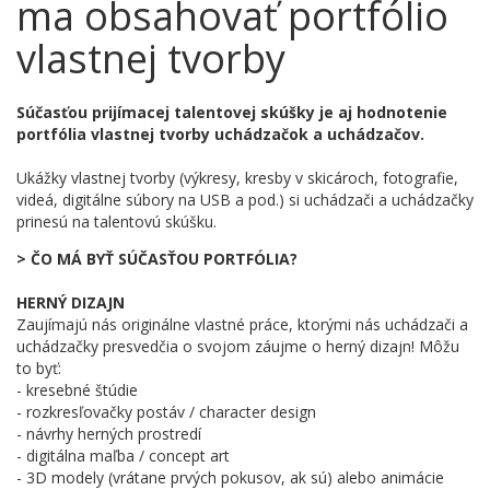
ma obsahovať portfólio
vlastnej tvorby
Súčasťou prijímacej talentovej skúšky je aj hodnotenie
portfólia vlastnej tvorby uchádzačok a uchádzačov.
Ukážky vlastnej tvorby (výkresy, kresby v skicároch, fotografie,
videá, digitálne súbory na USB a pod.) si uchádzači a uchádzačky
prinesú na talentovú skúšku.
> ČO MÁ BYŤ SÚČASŤOU PORTFÓLIA?
HERNÝ DIZAJN
Zaujímajú nás originálne vlastné práce, ktorými nás uchádzači a
uchádzačky presvedčia o svojom záujme o herný dizajn! Môžu
to byť:
- kresebné štúdie
- rozkresľovačky postáv / character design
- návrhy herných prostredí
- digitálna maľba / concept art
- 3D modely (vrátane prvých pokusov, ak sú) alebo animácie