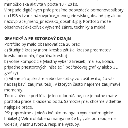
mimoškolská aktivita v počte 10 - 20 ks.
V prípade digitálnych prác prosíme odovzdať a pomenovť súbory
na USB v tvare: názovpráce_meno_priezvisko_obsahA.jpg alebo
názovpráce_meno_priezvisko_obsahB.jpg. Portfólio môže
obsahovať akékoľvek výtvarné žánre, techniky a médiá.
GRAFICKÝ A PRIESTOROVÝ DIZAJN
Portfólio by malo obsahovať cca 20 prác:
a) študijné kresby (napr. kresba zátišia, kresba predmetov,
kresba prírodnín, figurálna kresba)
b) voľné kompozície (vlastný výber z kresieb, malieb, koláží,
prípadne priestorových inštalácií, počítačovej grafiky alebo 3D
grafiky)
c) Vítané sú aj skicáre alebo kresbičky zo zošitov (to, čo vás
naozaj baví, zaujíma, teší), v ktorých často nájdeme zaujímavé
momenty.
Toto zloženie portfólia je len odporúčané, nie je nutné mať v
portfóliu práce z každého bodu. Samozrejme, chceme vidieť tie
najlepšie práce.
PS: poprosíme aj niečo iné ako manga a vynechať magické
hríbiky! :) Veľmi obľúbená manga môže byť, ale potrebujeme
vidieť aj vlastnú tvorbu, resp. iné výstupy.