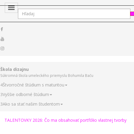
Toggle
navigation
Škola dizajnu
Súkromná škola umeleckého priemyslu Bohumila Baču
4
Štvorročné štúdium s maturitou
3
Vyššie odborné štúdium
3
Ako sa stať našim študentom
TALENTOVKY 2026: Čo ma obsahovať portfólio vlastnej tvorby