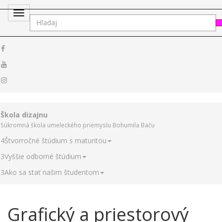
Toggle
navigation
Škola dizajnu
Súkromná škola umeleckého priemyslu Bohumila Baču
4
Štvorročné štúdium s maturitou
3
Vyššie odborné štúdium
3
Ako sa stať našim študentom
Grafický a priestorový