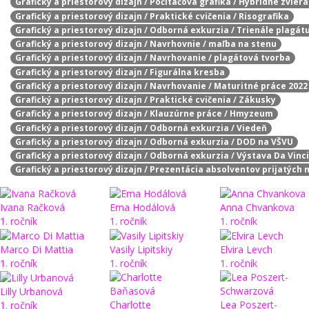
Grafický a priestorový dizajn / Počítačová grafika / Hybridné zvier
Grafický a priestorový dizajn / Praktické cvičenia / Risografika
Grafický a priestorový dizajn / Odborná exkurzia / Trienále plagát
Grafický a priestorový dizajn / Navrhovnie / maľba na stenu
Grafický a priestorový dizajn / Navrhovanie / plagátová tvorba
Grafický a priestorový dizajn / Figurálna kresba
Grafický a priestorový dizajn / Navrhovanie / Maturitné práce 2022
Grafický a priestorový dizajn / Praktické cvičenia / Zákusky
Grafický a priestorový dizajn / Klauzúrne práce / Hmyzeum
Grafický a priestorový dizajn / Odborná exkurzia / Viedeň
Grafický a priestorový dizajn / Odborná exkurzia / DOD na VŠVU
Grafický a priestorový dizajn / Odborná exkurzia / Výstava Da Vinci
Grafický a priestorový dizajn / Prezentácia absolventov prijatých 
Ivana Račková
Ema Hodálová
Anna Chvankova
1. ročník
1. ročník
1. ročník
Marco Di Mattia
Vasily Lipitskiy
Elvira Levch
1. ročník
1. ročník
1. ročník
Lilly Urbanová
Charlotte
Lea Poszert-
1. ročník