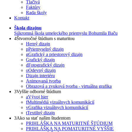
Tlačivá
Faktúry
Rada školy
Kontakt
Škola dizajnu
Súkromná škola umeleckého priemyslu Bohumila Baču
4
Štvorročné štúdium s maturitou
Herný dizajn
p
Priemyselný dizajn
g
Grafický a priestorový dizajn
Grafický dizajn
d
Fotografický dizajn
o
Odevný dizajn
Dizajn interiéru
Animovaná tvorba
Obrazová a zvuková tvorba - virtuálna grafika
3
Vyššie odborné štúdium
a
Vývoj hier
f
Multimédiá vizuálnych komunikácií
v
Grafika vizuálnych komunikácií
t
Textilný dizajn
3
Ako sa stať našim študentom
PRIHLÁŠKA NA MATURITNÉ ŠTÚDIUM
PRIHLÁŠKA NA POMATURITNÉ VYŠŠIE