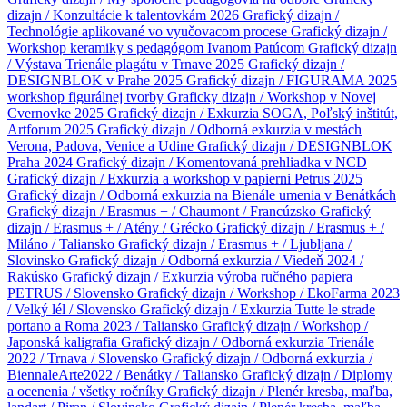
dizajn / Konzultácie k talentovkám 2026
Grafický dizajn /
Technológie aplikované vo vyučovacom procese
Grafický dizajn /
Workshop keramiky s pedagógom Ivanom Patúcom
Grafický dizajn
/ Výstava Trienále plagátu v Trnave 2025
Grafický dizajn /
DESIGNBLOK v Prahe 2025
Grafický dizajn / FIGURAMA 2025
workshop figurálnej tvorby
Graficky dizajn / Workshop v Novej
Cvernovke 2025
Grafický dizajn / Exkurzia SOGA, Poľský inštitút,
Artforum 2025
Grafický dizajn / Odborná exkurzia v mestách
Verona, Padova, Venice a Udine
Grafický dizajn / DESIGNBLOK
Praha 2024
Grafický dizajn / Komentovaná prehliadka v NCD
Grafický dizajn / Exkurzia a workshop v papierni Petrus 2025
Grafický dizajn / Odborná exkurzia na Bienále umenia v Benátkách
Grafický dizajn / Erasmus + / Chaumont / Francúzsko
Grafický
dizajn / Erasmus + / Atény / Grécko
Grafický dizajn / Erasmus + /
Miláno / Taliansko
Grafický dizajn / Erasmus + / Ljubljana /
Slovinsko
Grafický dizajn / Odborná exkurzia / Viedeň 2024 /
Rakúsko
Grafický dizajn / Exkurzia výroba ručného papiera
PETRUS / Slovensko
Grafický dizajn / Workshop / EkoFarma 2023
/ Velký lél / Slovensko
Grafický dizajn / Exkurzia Tutte le strade
portano a Roma 2023 / Taliansko
Grafický dizajn / Workshop /
Japonská kaligrafia
Grafický dizajn / Odborná exkurzia Trienále
2022 / Trnava / Slovensko
Grafický dizajn / Odborná exkurzia /
BiennaleArte2022 / Benátky / Taliansko
Grafický dizajn / Diplomy
a ocenenia / všetky ročníky
Grafický dizajn / Plenér kresba, maľba,