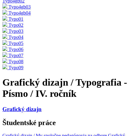
Typo4gb02
Typo4gb03
Typo4gb04
Typo01
Typo02
Typo03
Typo04
Typo05
Typo06
Typo07
Typo08
Typo09
Grafický dizajn / Typografia -
Písmo / IV. ročník
Grafický dizajn
Študentské práce
Grafický dizajn / My spoločne pedagógovia na odbore
Grafický