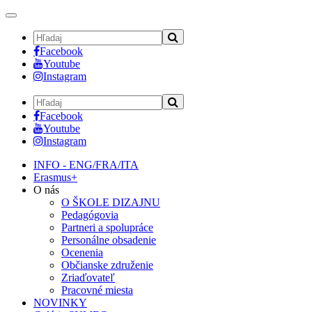
Toggle
navigation
Facebook
Youtube
Instagram
Facebook
Youtube
Instagram
INFO - ENG/FRA/ITA
Erasmus+
O nás
O ŠKOLE DIZAJNU
Pedagógovia
Partneri a spolupráce
Personálne obsadenie
Ocenenia
Občianske združenie
Zriaďovateľ
Pracovné miesta
NOVINKY