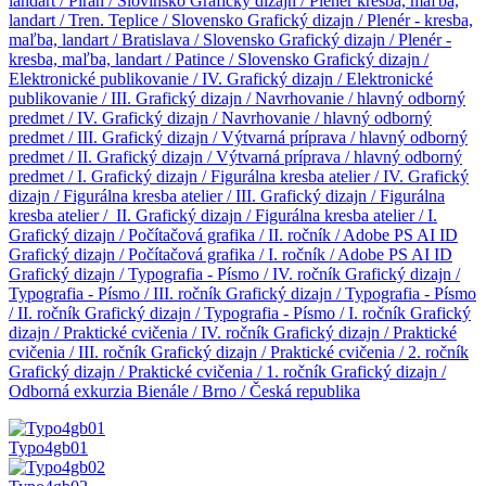
landart / Piran / Slovinsko
Grafický dizajn / Plenér kresba, maľba,
landart / Tren. Teplice / Slovensko
Grafický dizajn / Plenér - kresba,
maľba, landart / Bratislava / Slovensko
Grafický dizajn / Plenér -
kresba, maľba, landart / Patince / Slovensko
Grafický dizajn /
Elektronické publikovanie / IV.
Grafický dizajn / Elektronické
publikovanie / III.
Grafický dizajn / Navrhovanie / hlavný odborný
predmet / IV.
Grafický dizajn / Navrhovanie / hlavný odborný
predmet / III.
Grafický dizajn / Výtvarná príprava / hlavný odborný
predmet / II.
Grafický dizajn / Výtvarná príprava / hlavný odborný
predmet / I.
Grafický dizajn / Figurálna kresba atelier / IV.
Grafický
dizajn / Figurálna kresba atelier / III.
Grafický dizajn / Figurálna
kresba atelier / II.
Grafický dizajn / Figurálna kresba atelier / I.
Grafický dizajn / Počítačová grafika / II. ročník / Adobe PS AI ID
Grafický dizajn / Počítačová grafika / I. ročník / Adobe PS AI ID
Grafický dizajn / Typografia - Písmo / IV. ročník
Grafický dizajn /
Typografia - Písmo / III. ročník
Grafický dizajn / Typografia - Písmo
/ II. ročník
Grafický dizajn / Typografia - Písmo / I. ročník
Grafický
dizajn / Praktické cvičenia / IV. ročník
Grafický dizajn / Praktické
cvičenia / III. ročník
Grafický dizajn / Praktické cvičenia / 2. ročník
Grafický dizajn / Praktické cvičenia / 1. ročník
Grafický dizajn /
Odborná exkurzia Bienále / Brno / Česká republika
Typo4gb01