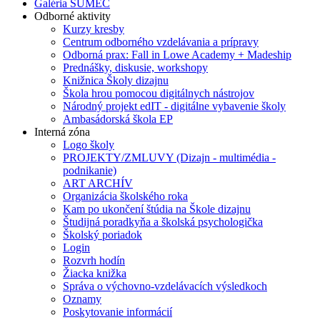
Galéria SUMEC
Odborné aktivity
Kurzy kresby
Centrum odborného vzdelávania a prípravy
Odborná prax: Fall in Lowe Academy + Madeship
Prednášky, diskusie, workshopy
Knižnica Školy dizajnu
Škola hrou pomocou digitálnych nástrojov
Národný projekt edIT - digitálne vybavenie školy
Ambasádorská škola EP
Interná zóna
Logo školy
PROJEKTY/ZMLUVY (Dizajn - multimédia -
podnikanie)
ART ARCHÍV
Organizácia školského roka
Kam po ukončení štúdia na Škole dizajnu
Študijná poradkyňa a školská psychologička
Školský poriadok
Login
Rozvrh hodín
Žiacka knižka
Správa o výchovno-vzdelávacích výsledkoch
Oznamy
Poskytovanie informácií