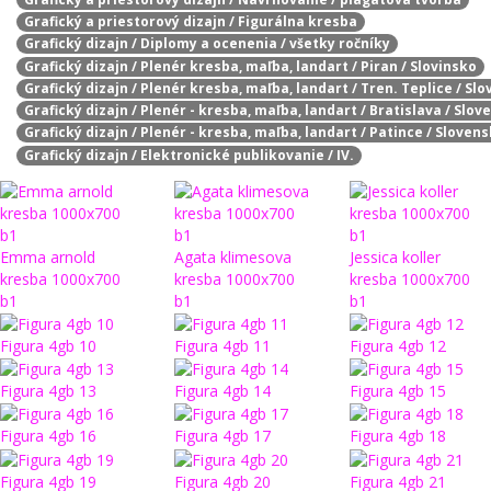
Grafický a priestorový dizajn / Figurálna kresba
Grafický dizajn / Diplomy a ocenenia / všetky ročníky
Grafický dizajn / Plenér kresba, maľba, landart / Piran / Slovinsko
Grafický dizajn / Plenér kresba, maľba, landart / Tren. Teplice / Sl
Grafický dizajn / Plenér - kresba, maľba, landart / Bratislava / Slo
Grafický dizajn / Plenér - kresba, maľba, landart / Patince / Sloven
Grafický dizajn / Elektronické publikovanie / IV.
Emma arnold
Agata klimesova
Jessica koller
kresba 1000x700
kresba 1000x700
kresba 1000x700
b1
b1
b1
Figura 4gb 10
Figura 4gb 11
Figura 4gb 12
Figura 4gb 13
Figura 4gb 14
Figura 4gb 15
Figura 4gb 16
Figura 4gb 17
Figura 4gb 18
Figura 4gb 19
Figura 4gb 20
Figura 4gb 21