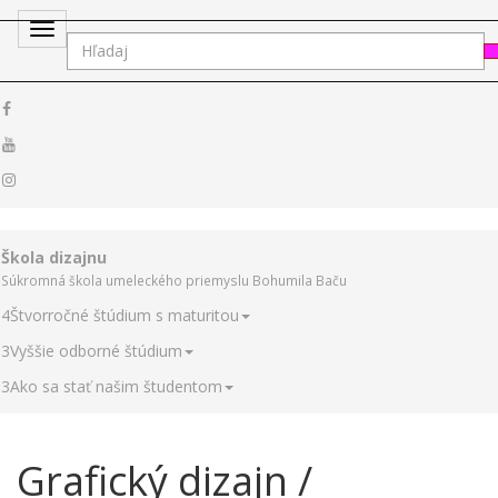
Toggle
navigation
Škola dizajnu
Súkromná škola umeleckého priemyslu Bohumila Baču
4
Štvorročné štúdium s maturitou
3
Vyššie odborné štúdium
3
Ako sa stať našim študentom
Grafický dizajn /