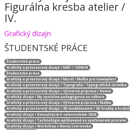
Figurálna kresba atelier /
IV.
Grafický dizajn
ŠTUDENTSKÉ PRÁCE
Študentské práce
Grafický a priestorový dizajn / NÁŠ ♡ ODBOR
Študentské práce
Grafický a priestorový dizajn / Mural / Maľba pre Gawaplast
Grafický a priestorový dizajn / Typografia / Typografická mriežka
Grafický a priestorový dizajn / Výtvarná príprava / Komix
Grafický dizajn / My spoločne pedagógovia na odbore
Grafický a priestorový dizajn / Výtvarná príprava / Maľba
Grafický a priestorový dizajn / 3D modelovanie / 3D hračky a krabi
Grafický dizajn / Konzultácie k talentovkám 2026
Grafický dizajn / Technológie aplikované vo vyučovacom procese
Graficky dizajn / Workshop v Novej Cvernovke