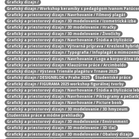
Graficky dizajn /
Grafický dizajn / Workshop keramiky s pedagógom Ivanom Patúc
Grafický a priestorový dizajn / Navrhovanie / Filmový plagát
Grafický a priestorový dizajn / 3D modelovanie / Izometrická izba
Grafický a priestorový dizajn / 3D modelovanie / Hračky
Grafický a priestorový dizajn / 3D modelovanie / Živočíchy
Grafický a priestorový dizajn / Navrhovanie / Štúdia a štylizácia
Grafický a priestorový dizajn / Výtvarná príprava / Kreslené hybrid
Grafický a priestorový dizajn / Typografia / Infoplagát o mimozem
Grafický a priestorový dizajn / Navrhovanie / Logo a korporátna id
Grafický a priestorový dizajn / Klauzúrne práce / Arcimboldo
Grafický dizajn / Výstava Trienále plagátu v Trnave 2025
Grafický dizajn / DESIGNBLOK v Prahe 2025
Študentské práce
Grafický dizajn / FIGURAMA 2025 workshop figurálnej tvorby
Grafický a priestorový dizajn / Navrhovanie / Štúdia a štylizácia le
Grafický a priestorový dizajn / Navrhovanie / Piktogramy a pečiatk
Grafický a priestorový dizajn / Navrhovanie / Picture book
Grafický a priestorový dizajn / 3D modelovanie / 3D hmyzeum
Študentské práce a módne prehliadky
Grafický a priestorový dizajn / 3D modelovanie / Environment
Grafický a priestorový dizajn / 3D modelovanie / 3D tlač
Grafický a priestorový dizajn / 3D modelovanie / Obalový dizajn