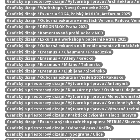
Grafický a priestorový dizajn / Výtvarná príprava / Architektúra / 
Graficky dizajn / Workshop v Novej Cvernovke 2025
Grafický dizajn / Exkurzia SOGA, Poľský inštitút, Artforum 2025
Grafický dizajn / Odborná exkurzia v mestách Verona, Padova, Ven
Grafický dizajn / DESIGNBLOK Praha 2024
Grafický dizajn / Komentovaná prehliadka v NCD
Grafický dizajn / Exkurzia a workshop v papierni Petrus 2025
Grafický dizajn / Odborná exkurzia na Bienále umenia v Benátkách
Grafický dizajn / Erasmus + / Chaumont / Francúzsko
Grafický dizajn / Erasmus + / Atény / Grécko
Grafický dizajn / Erasmus + / Miláno / Taliansko
Grafický dizajn / Erasmus + / Ljubljana / Slovinsko
Grafický dizajn / Odborná exkurzia / Viedeň 2024 / Rakúsko
Grafický a priestorový dizajn / Výtvarná príprava / Antonymá
Grafický a priestorový dizajn / Klauzúrne práce / Osobnosti dejín 
Grafický a priestorový dizajn / Výtvarná príprava / Monochromatic
Grafický a priestorový dizajn / Výtvarná príprava / Kreslené hybrid
Grafický a priestorový dizajn / Výtvarná príprava / Výtvarné techn
Grafický a priestorový dizajn / Praktické cvičenia / Tlač z linorytu
Grafický dizajn / Exkurzia výroba ručného papiera PETRUS / Sloven
Grafický a priestorový dizajn / Odborná prax / Kočíky
Grafický a priestorový dizajn / Typografia / Ulice