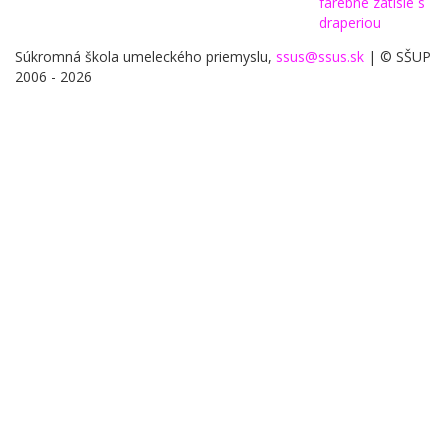
farebne zatisie s
draperiou
Súkromná škola umeleckého priemyslu,
ssus@ssus.sk
| © SŠUP
2006 - 2026