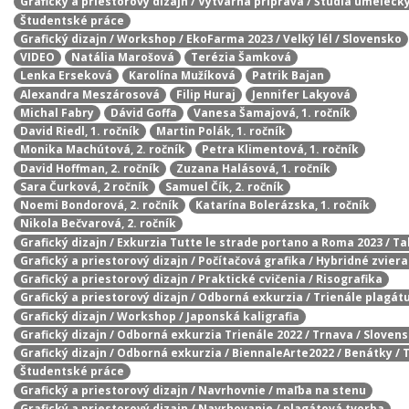
Grafický a priestorový dizajn / Výtvarná príprava / Štúdia umelecký
Študentské práce
Grafický dizajn / Workshop / EkoFarma 2023 / Velký lél / Slovensko
VIDEO
Natália Marošová
Terézia Šamková
Lenka Erseková
Karolína Mužíková
Patrik Bajan
Alexandra Meszárosová
Filip Huraj
Jennifer Lakyová
Michal Fabry
Dávid Goffa
Vanesa Šamajová, 1. ročník
David Riedl, 1. ročník
Martin Polák, 1. ročník
Monika Machútová, 2. ročník
Petra Klimentová, 1. ročník
David Hoffman, 2. ročník
Zuzana Halásová, 1. ročník
Sara Čurková, 2 ročník
Samuel Čík, 2. ročník
Noemi Bondorová, 2. ročník
Katarína Bolerázska, 1. ročník
Nikola Bečvarová, 2. ročník
Grafický dizajn / Exkurzia Tutte le strade portano a Roma 2023 / T
Grafický a priestorový dizajn / Počítačová grafika / Hybridné zvier
Grafický a priestorový dizajn / Praktické cvičenia / Risografika
Grafický a priestorový dizajn / Odborná exkurzia / Trienále plagát
Grafický dizajn / Workshop / Japonská kaligrafia
Grafický dizajn / Odborná exkurzia Trienále 2022 / Trnava / Sloven
Grafický dizajn / Odborná exkurzia / BiennaleArte2022 / Benátky / 
Študentské práce
Grafický a priestorový dizajn / Navrhovnie / maľba na stenu
Grafický a priestorový dizajn / Navrhovanie / plagátová tvorba