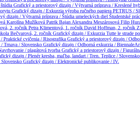
 štúdia
Grafický a priestorový dizajn / Výtvarná príprava / Kreslené hy
inorytu
Grafický dizajn / Exkurzia výroba ručného papiera PETRUS / 
ový dizajn / Výtvarná príprava / Štúdia umeleckých diel
Študentské prá
ová
Karolína Mužíková
Patrik Bajan
Alexandra Meszárosová
Filip Hur
vá, 2. ročník
Petra Klimentová, 1. ročník
David Hoffman, 2. ročník
Z
kola Bečvarová, 2. ročník
Grafický dizajn / Exkurzia Tutte le strade 
 / Praktické cvičenia / Risografika
Grafický a priestorový dizajn / Odbo
2 / Trnava / Slovensko
Grafický dizajn / Odborná exkurzia / BiennaleAr
 Navrhovanie / plagátová tvorba
Grafický a priestorový dizajn / Figurál
fický dizajn / Plenér kresba, maľba, landart / Tren. Teplice / Slovensk
 / Slovensko
Grafický dizajn / Elektronické publikovanie / IV.