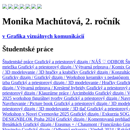
Monika Machútová, 2. ročník
v
Grafika vizuálnych komunikácií
Študentské práce
Študentské práce
Grafický a priestorový dizajn / NÁŠ ♡ ODBOR
Št
mriežka
Grafický a priestorový dizajn / Výtvarná príprava / Komix
Gr
/ 3D modelovanie / 3D hračky a krabičky
Grafický dizajn / Konzultá
Graficky dizajn /
Grafický dizajn / Workshop keramiky s pedagógo
izba
Grafický a priestorový dizajn / 3D modelovanie / Hračky
Grafick
dizajn / Výtvarná príprava / Kreslené hybridy
Grafický a priestorový
priestorový dizajn / Klauzúrne práce / Arcimboldo
Grafický dizajn / 
2025 workshop figurálnej tvorby
Grafický a priestorový dizajn / Navr
Navrhovanie / Picture book
Grafický a priestorový dizajn / 3D mod
priestorový dizajn / 3D modelovanie / 3D tlač
Grafický a priestorový
Workshop v Novej Cvernovke 2025
Grafický dizajn / Exkurzia SOG
DESIGNBLOK Praha 2024
Grafický dizajn / Komentovaná prehli
Benátkách
Grafický dizajn / Erasmus + / Chaumont / Francúzsko
Gra
Slovinsko
Grafický dizajn / Odborná exkurzia / Viedeň 2024 / Rakú