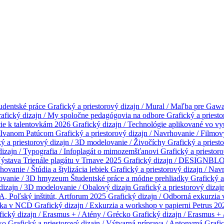
udentské práce
Grafický a priestorový dizajn / Mural / Maľba pre Gaw
afický dizajn / My spoločne pedagógovia na odbore
Grafický a priest
cie k talentovkám 2026
Grafický dizajn / Technológie aplikované vo 
m Ivanom Patúcom
Grafický a priestorový dizajn / Navrhovanie / Filmo
ý a priestorový dizajn / 3D modelovanie / Živočíchy
Grafický a priesto
 dizajn / Typografia / Infoplagát o mimozemšťanovi
Grafický a priestor
Výstava Trienále plagátu v Trnave 2025
Grafický dizajn / DESIGNBL
hovanie / Štúdia a štylizácia lebiek
Grafický a priestorový dizajn / Na
elovanie / 3D hmyzeum
Študentské práce a módne prehliadky
Grafický a
 dizajn / 3D modelovanie / Obalový dizajn
Grafický a priestorový dizaj
A, Poľský inštitút, Artforum 2025
Grafický dizajn / Odborná exkurzia
adka v NCD
Grafický dizajn / Exkurzia a workshop v papierni Petrus 2
fický dizajn / Erasmus + / Atény / Grécko
Grafický dizajn / Erasmus + 
sko
Grafický a priestorový dizajn / Výtvarná príprava / Antonymá
Grafic