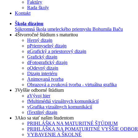
Faktúry
Rada školy
Kontakt
Škola dizajnu
Súkromná škola umeleckého priemyslu Bohumila Baču
4
Štvorročné štúdium s maturitou
Herný dizajn
p
Priemyselný dizajn
g
Grafický a priestorový dizajn
Grafický dizajn
d
Fotografický dizajn
o
Odevný dizajn
Dizajn interiéru
Animovaná tvorba
Obrazová a zvuková tvorba - virtuálna grafika
3
Vyššie odborné štúdium
a
Vývoj hier
f
Multimédiá vizuálnych komunikácií
v
Grafika vizuálnych komunikácií
t
Textilný dizajn
3
Ako sa stať našim študentom
PRIHLÁŠKA NA MATURITNÉ ŠTÚDIUM
PRIHLÁŠKA NA POMATURITNÉ VYŠŠIE ODBO
VYBAVENIE A ŠKOLNÉ