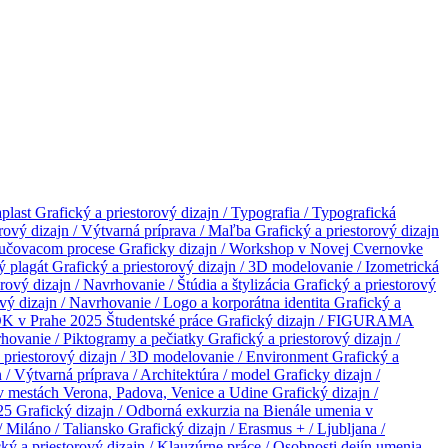
aplast
Grafický a priestorový dizajn / Typografia / Typografická
orový dizajn / Výtvarná príprava / Maľba
Grafický a priestorový dizajn
vyučovacom procese
Graficky dizajn / Workshop v Novej Cvernovke
vý plagát
Grafický a priestorový dizajn / 3D modelovanie / Izometrická
rový dizajn / Navrhovanie / Štúdia a štylizácia
Grafický a priestorový
ový dizajn / Navrhovanie / Logo a korporátna identita
Grafický a
OK v Prahe 2025
Študentské práce
Grafický dizajn / FIGURAMA
vrhovanie / Piktogramy a pečiatky
Grafický a priestorový dizajn /
 priestorový dizajn / 3D modelovanie / Environment
Grafický a
n / Výtvarná príprava / Architektúra / model
Graficky dizajn /
 v mestách Verona, Padova, Venice a Udine
Grafický dizajn /
025
Grafický dizajn / Odborná exkurzia na Bienále umenia v
/ Miláno / Taliansko
Grafický dizajn / Erasmus + / Ljubljana /
ký a priestorový dizajn / Klauzúrne práce / Osobnosti dejín umenia