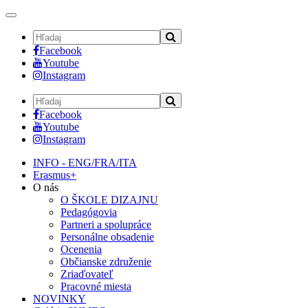
Toggle
navigation
Facebook
Youtube
Instagram
Facebook
Youtube
Instagram
INFO - ENG/FRA/ITA
Erasmus+
O nás
O ŠKOLE DIZAJNU
Pedagógovia
Partneri a spolupráce
Personálne obsadenie
Ocenenia
Občianske združenie
Zriaďovateľ
Pracovné miesta
NOVINKY