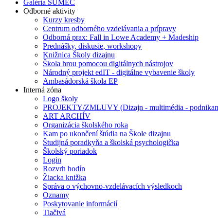
Galéria SUMEC
Odborné aktivity
Kurzy kresby
Centrum odborného vzdelávania a prípravy
Odborná prax: Fall in Lowe Academy + Madeship
Prednášky, diskusie, workshopy
Knižnica Školy dizajnu
Škola hrou pomocou digitálnych nástrojov
Národný projekt edIT - digitálne vybavenie školy
Ambasádorská škola EP
Interná zóna
Logo školy
PROJEKTY/ZMLUVY (Dizajn - multimédia - podnikan
ART ARCHÍV
Organizácia školského roka
Kam po ukončení štúdia na Škole dizajnu
Študijná poradkyňa a školská psychologička
Školský poriadok
Login
Rozvrh hodín
Žiacka knižka
Správa o výchovno-vzdelávacích výsledkoch
Oznamy
Poskytovanie informácií
Tlačivá