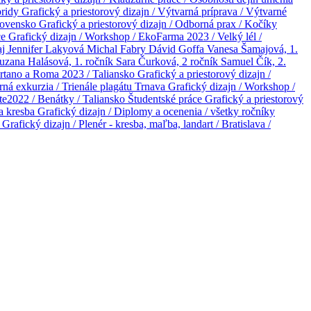
bridy
Grafický a priestorový dizajn / Výtvarná príprava / Výtvarné
Slovensko
Grafický a priestorový dizajn / Odborná prax / Kočíky
ce
Grafický dizajn / Workshop / EkoFarma 2023 / Velký lél /
aj
Jennifer Lakyová
Michal Fabry
Dávid Goffa
Vanesa Šamajová, 1.
uzana Halásová, 1. ročník
Sara Čurková, 2 ročník
Samuel Čík, 2.
portano a Roma 2023 / Taliansko
Grafický a priestorový dizajn /
rná exkurzia / Trienále plagátu Trnava
Grafický dizajn / Workshop /
te2022 / Benátky / Taliansko
Študentské práce
Grafický a priestorový
na kresba
Grafický dizajn / Diplomy a ocenenia / všetky ročníky
o
Grafický dizajn / Plenér - kresba, maľba, landart / Bratislava /