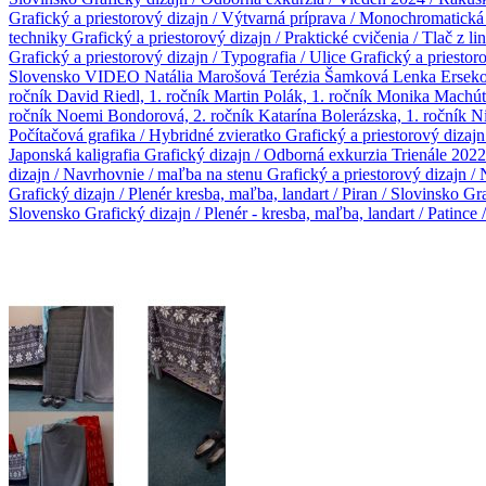
Grafický a priestorový dizajn / Výtvarná príprava / Monochromatická
techniky
Grafický a priestorový dizajn / Praktické cvičenia / Tlač z l
Grafický a priestorový dizajn / Typografia / Ulice
Grafický a priestor
Slovensko
VIDEO
Natália Marošová
Terézia Šamková
Lenka Ersek
ročník
David Riedl, 1. ročník
Martin Polák, 1. ročník
Monika Machúto
ročník
Noemi Bondorová, 2. ročník
Katarína Bolerázska, 1. ročník
Ni
Počítačová grafika / Hybridné zvieratko
Grafický a priestorový dizajn
Japonská kaligrafia
Grafický dizajn / Odborná exkurzia Trienále 202
dizajn / Navrhovnie / maľba na stenu
Grafický a priestorový dizajn /
Grafický dizajn / Plenér kresba, maľba, landart / Piran / Slovinsko
Gra
Slovensko
Grafický dizajn / Plenér - kresba, maľba, landart / Patince