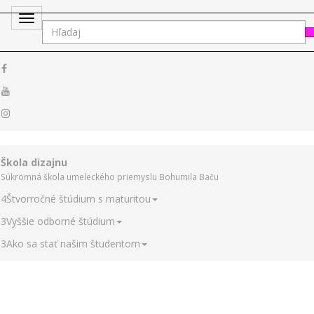
Toggle
navigation
Škola dizajnu
Súkromná škola umeleckého priemyslu Bohumila Baču
4
Štvorročné štúdium s maturitou
3
Vyššie odborné štúdium
3
Ako sa stať našim študentom