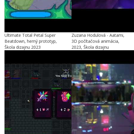
Ultimate Total Petal Super
Zuzana Hodulová - Aatami,
Beatdown, herný prototyp,
3D počítačová animácia,
Škola dizajnu 2023
2023, Škola dizajnu