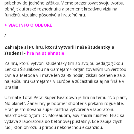
príbehov do jedného zážitku. Vieme prezentovať svoju tvorbu,
obhájiť autorské rozhodnutia a premeniť kreatívnu víziu na
funkčnú, vizuálne pôsobivú a hrateľnú hru.
> VIAC INFO O ODBORE
/
Zahrajte si PC hru, ktorú vytvorili naše študentky a
študenti -
hra na stiahnutie
Za hru, ktorú vytvoril študentský tím so svojou pedagogičkou
Lenkou Šišulákovou na GameJam+ organizovaným Univerzitou
Cyrila a Metoda v Trnave len za 48 hodín, získali ocenenie za 2.
najlepšiu hru GameJam+ v Európe a zúčastnili sa aj na finále v
Brazílii!
Ultimate Total Petal Super Beatdown je hra na tému “No plant,
No planet”. Žáner hry je boomer shooter s prvkami rogue-lite.
Hráč je zmutovaná super rastlina vytvorená v laboratóriu
anarchoekológom Dr. Moreauom, aby zničila ľudstvo. Hráč sa
vydáva z laboratória do betónovej pustatiny, kde zabíja zlých
ľudí, ktorí ohrozujú prírodu nekonečnou expanziou.