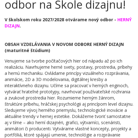
odbor na Škole dizajnu!
​V školskom roku 2027/2028 otvárame nový odbor -
HERNÝ
DIZAJN
.
OBSAH VZDELÁVANIA V NOVOM ODBORE HERNÝ DIZAJN
(maturitné štúdium)
Venujeme sa tvorbe počítačových hier od nápadu až po ich
realizáciu. Navrhujeme herné svety, postavy, prostredia, príbehy
a hernú mechaniku. Ovládame princípy vizuálneho rozprávania,
animácie, 2D a 3D modelovania, digitálnej kresby a
interaktívneho dizajnu. Učíme sa pracovať v herných enginoch,
vytvárať hrateľné prototypy, navrhovať používateľské rozhrania
a zvukové prostredia hier. Rozumieme herným žánrom,
štruktúre príbehu, hráčskej psychológii aj princípom level dizajnu.
Sledujeme vývoj herného priemyslu, technologické inovácie a
aktuálne trendy v hernej estetike. Dokážeme tvoriť samostatne
aj v tíme – ako herní dizajnéri, grafici, výtvarníci, scenáristi,
animátori či producenti. Vytvárame vlastné koncepty, projekty a
portfóliá, ktoré spájajú umenie, technológie a rozprávanie