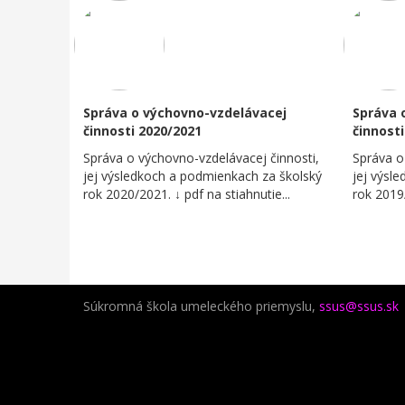
Správa o výchovno-vzdelávacej
Správa 
činnosti 2020/2021
činnosti
Správa o výchovno-vzdelávacej činnosti,
Správa o
jej výsledkoch a podmienkach za školský
jej výsl
rok 2020/2021. ​↓ pdf na stiahnutie...
rok 2019/
Súkromná škola umeleckého priemyslu,
ssus@ssus.sk