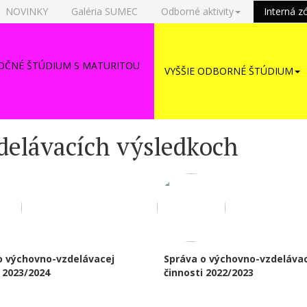
NOVINKY
Galéria SUMEC
Odborné aktivity
Interná z
OČNÉ ŠTÚDIUM S MATURITOU
VYŠŠIE ODBORNÉ ŠTÚDIUM
delávacích výsledkoch
o výchovno-vzdelávacej
Správa o výchovno-vzdeláva
 2023/2024
činnosti 2022/2023