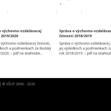
o výchovno-vzdelávacej
Správa o výchovno-vzdeláva
 2019/2020
činnosti 2018/2019
 výchovno-vzdelávacej činnosti,
Správa o výchovno-vzdelávacej č
edkoch a podmienkach za školský
jej výsledkoch a podmienkach z
2020. ​↓ pdf na stiahnutie...
rok 2018/2019. ​↓ pdf na stiahnuti
| © SŠUP 2006 - 2026