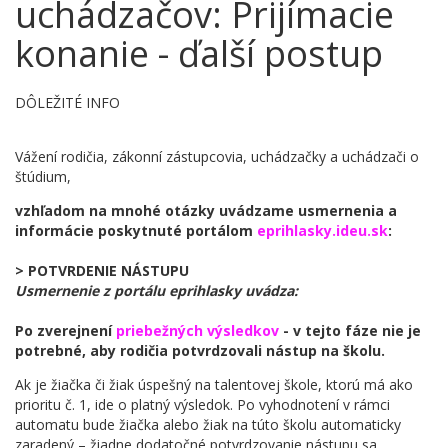
uchádzačov: Prijímacie
konanie - ďalší postup
DÔLEŽITÉ INFO
Vážení rodičia, zákonní zástupcovia, uchádzačky a uchádzači o
štúdium,
vzhľadom na mnohé otázky uvádzame usmernenia a
informácie poskytnuté portálom
eprihlasky.ideu.sk
:
> POTVRDENIE NÁSTUPU
Usmernenie z portálu eprihlasky uvádza:
Po zverejnení
priebežných výsledkov
- v tejto fáze nie je
potrebné, aby rodičia potvrdzovali nástup na školu.
Ak je žiačka či žiak úspešný na talentovej škole, ktorú má ako
prioritu č. 1, ide o platný výsledok. Po vyhodnotení v rámci
automatu bude žiačka alebo žiak na túto školu automaticky
zaradený – žiadne dodatočné potvrdzovanie nástupu sa