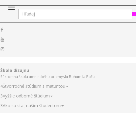
Toggle
navigation
Škola dizajnu
Súkromná škola umeleckého priemyslu Bohumila Baču
4
Štvorročné štúdium s maturitou
3
Vyššie odborné štúdium
3
Ako sa stať našim študentom