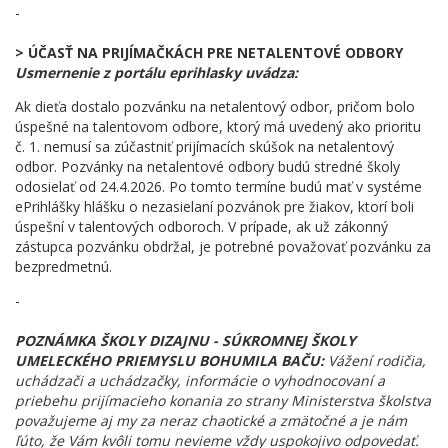
-
> ÚČASŤ NA PRIJÍMAČKÁCH PRE NETALENTOVÉ ODBORY
Usmernenie z portálu eprihlasky uvádza:
Ak dieťa dostalo pozvánku na netalentový odbor, pričom bolo
úspešné na talentovom odbore, ktorý má uvedený ako prioritu
č. 1. nemusí sa zúčastniť prijímacích skúšok na netalentový
odbor. Pozvánky na netalentové odbory budú stredné školy
odosielať od 24.4.2026. Po tomto termíne budú mať v systéme
ePrihlášky hlášku o nezasielaní pozvánok pre žiakov, ktorí boli
úspešní v talentových odboroch.
V prípade, ak už zákonný
zástupca pozvánku obdržal, je potrebné považovať pozvánku za
bezpredmetnú.
-
POZNÁMKA ŠKOLY DIZAJNU - SÚKROMNEJ ŠKOLY
UMELECKÉHO PRIEMYSLU BOHUMILA BAČU:
Vážení rodičia,
uchádzači a uchádzačky, informácie o vyhodnocovaní a
priebehu prijímacieho konania zo strany Ministerstva školstva
považujeme aj my za neraz chaotické a zmätočné a je nám
ľúto, že Vám kvôli tomu nevieme vždy uspokojivo odpovedať.