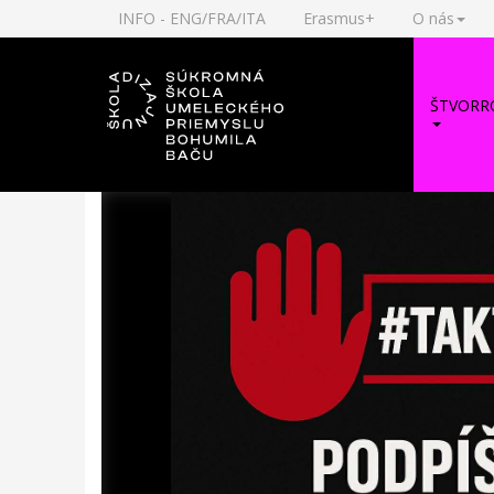
INFO - ENG/FRA/ITA
Erasmus+
O nás
ŠTVORR