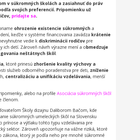
eťom v súkromných školách a zasiahnuť do práv
 podľa svojich preferencií. Pripomienku už
ičov,
pridajte sa
.
 priame
ohrozenie existencie súkromných
a
iadení, keďže v systéme financovania zavádza
krátenie
 nevyhnutne vedie k
diskriminácii rodičov
pre
y ich detí. Zároveň návrh výrazne mení a o
bmedzuje
govania neštátnych škôl
.
ia
, ktoré prinesú
zhoršenie kvality výchovy a
osti služieb odborného poradenstva pre deti,
zníženie
ch,
centralizáciu a unifikáciu vzdelávania
, menší
pripomienky, alebo na profile
Asociácia súkromných škôl
me členom.
aďovateľom Školy dizajnu Daliborom Bačom, kde
ovanie súkromných umeleckých škôl na Slovensku
 o prínose a výtlaku tohto typu vzdelávania pre
ký sektor. Zároveň upozorňuje na vážne riziká, ktoré
ho zákona, ktorý je podľa neho pre mnohé súkromné