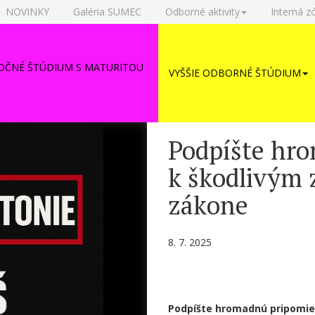
NOVINKY
Galéria SUMEC
Odborné aktivity
Interná z
OČNÉ ŠTÚDIUM S MATURITOU
VYŠŠIE ODBORNÉ ŠTÚDIUM
Podpíšte hr
k škodlivým
zákone
8. 7. 2025
Podpíšte hromadnú pripomie