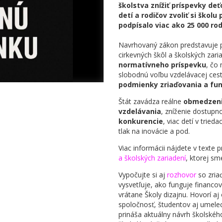
školstva znížiť príspevky d
detí a rodičov zvoliť si školu
podpísalo viac ako 25 000 rod
Navrhovaný zákon predstavuje
cirkevných škôl a školských zar
normatívneho príspevku
, čo
slobodnú voľbu vzdelávacej cest
podmienky zriaďovania a fun
Štát zavádza reálne
obmedzen
vzdelávania
, zníženie dostupn
konkurencie
, viac detí v trieda
tlak na inovácie a pod.
Viac informácii nájdete v texte 
a školských zariadení
, ktorej s
Vypočujte si aj
rozhovor
so zri
vysvetľuje, ako funguje financ
vrátane Školy dizajnu. Hovorí aj
spoločnosť, študentov aj umelec
prináša aktuálny návrh školské