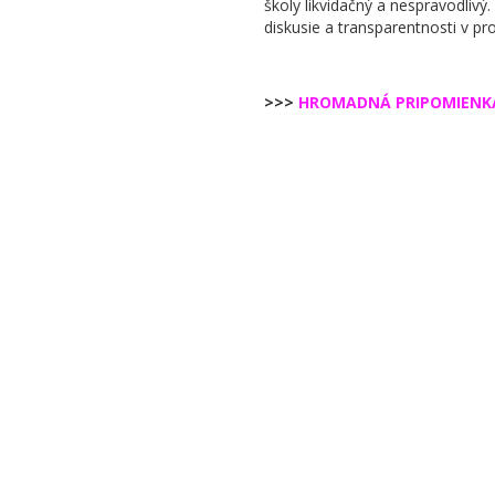
školy likvidačný a nespravodlivý.
diskusie a transparentnosti v pr
>>>
HROMADNÁ PRIPOMIENK