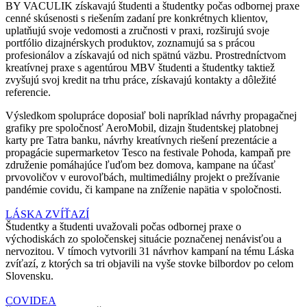
BY VACULIK získavajú študenti a študentky počas odbornej praxe
cenné skúsenosti s riešením zadaní pre konkrétnych klientov,
uplatňujú svoje vedomosti a zručnosti v praxi, rozširujú svoje
portfólio dizajnérskych produktov, zoznamujú sa s prácou
profesionálov a získavajú od nich spätnú väzbu. Prostredníctvom
kreatívnej praxe s agentúrou MBV študenti a študentky taktiež
zvyšujú svoj kredit na trhu práce, získavajú kontakty a dôležité
referencie.
Výsledkom spolupráce doposiaľ boli napríklad návrhy propagačnej
grafiky pre spoločnosť AeroMobil, dizajn študentskej platobnej
karty pre Tatra banku, návrhy kreatívnych riešení prezentácie a
propagácie supermarketov Tesco na festivale Pohoda, kampaň pre
združenie pomáhajúce ľuďom bez domova, kampane na účasť
prvovoličov v eurovoľbách, multimediálny projekt o prežívanie
pandémie covidu, či kampane na zníženie napätia v spoločnosti.
LÁSKA ZVÍŤAZÍ
Študentky a študenti uvažovali počas odbornej praxe o
východiskách zo spoločenskej situácie poznačenej nenávisťou a
nervozitou. V tímoch vytvorili 31 návrhov kampaní na tému Láska
zvíťazí, z ktorých sa tri objavili na vyše stovke bilbordov po celom
Slovensku.
COVIDEA