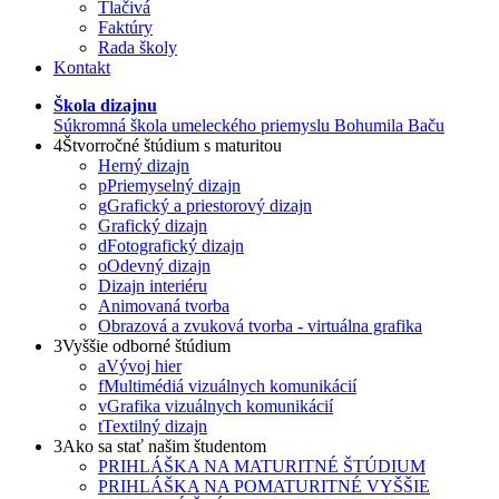
Tlačivá
Faktúry
Rada školy
Kontakt
Škola dizajnu
Súkromná škola umeleckého priemyslu Bohumila Baču
4
Štvorročné štúdium s maturitou
Herný dizajn
p
Priemyselný dizajn
g
Grafický a priestorový dizajn
Grafický dizajn
d
Fotografický dizajn
o
Odevný dizajn
Dizajn interiéru
Animovaná tvorba
Obrazová a zvuková tvorba - virtuálna grafika
3
Vyššie odborné štúdium
a
Vývoj hier
f
Multimédiá vizuálnych komunikácií
v
Grafika vizuálnych komunikácií
t
Textilný dizajn
3
Ako sa stať našim študentom
PRIHLÁŠKA NA MATURITNÉ ŠTÚDIUM
PRIHLÁŠKA NA POMATURITNÉ VYŠŠIE