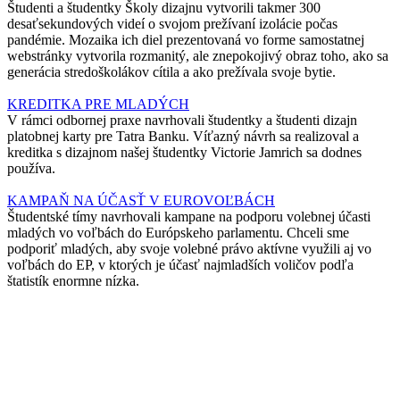
Študenti a študentky Školy dizajnu vytvorili takmer 300
desaťsekundových videí o svojom prežívaní izolácie počas
pandémie. Mozaika ich diel prezentovaná vo forme samostatnej
webstránky vytvorila rozmanitý, ale znepokojivý obraz toho, ako sa
generácia stredoškolákov cítila a ako prežívala svoje bytie.
KREDITKA PRE MLADÝCH
V rámci odbornej praxe navrhovali študentky a študenti dizajn
platobnej karty pre Tatra Banku. Víťazný návrh sa realizoval a
kreditka s dizajnom našej študentky Victorie Jamrich sa dodnes
používa.
KAMPAŇ NA ÚČASŤ V EUROVOĽBÁCH
Študentské tímy navrhovali kampane na podporu volebnej účasti
mladých vo voľbách do Európskeho parlamentu. Chceli sme
podporiť mladých, aby svoje volebné právo aktívne využili aj vo
voľbách do EP, v ktorých je účasť najmladších voličov podľa
štatistík enormne nízka.