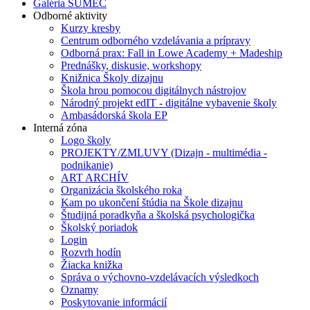
Galéria SUMEC
Odborné aktivity
Kurzy kresby
Centrum odborného vzdelávania a prípravy
Odborná prax: Fall in Lowe Academy + Madeship
Prednášky, diskusie, workshopy
Knižnica Školy dizajnu
Škola hrou pomocou digitálnych nástrojov
Národný projekt edIT - digitálne vybavenie školy
Ambasádorská škola EP
Interná zóna
Logo školy
PROJEKTY/ZMLUVY (Dizajn - multimédia -
podnikanie)
ART ARCHÍV
Organizácia školského roka
Kam po ukončení štúdia na Škole dizajnu
Študijná poradkyňa a školská psychologička
Školský poriadok
Login
Rozvrh hodín
Žiacka knižka
Správa o výchovno-vzdelávacích výsledkoch
Oznamy
Poskytovanie informácií