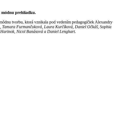
5 módnu prehliadku.
ju módnu tvorbu, ktorá vznikala pod vedením pedagogičiek Alexandry
á, Tamara Furmančoková, Laura Kurčíková, Daniel Očkáš, Sophia
n Harinok, Nicol Banásová a Daniel Lenghart
.