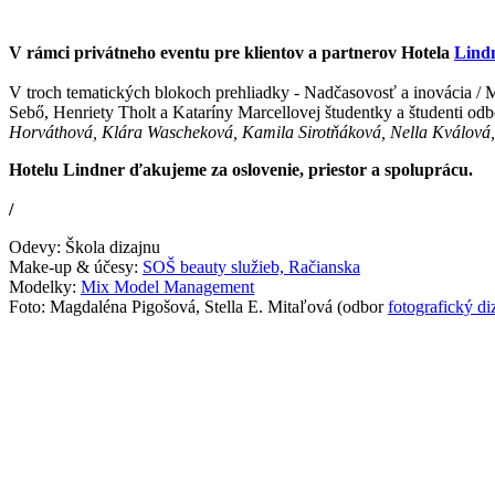
V rámci privátneho eventu pre klientov a partnerov Hotela
Lind
V troch tematických blokoch prehliadky - Nadčasovosť a inovácia / M
Sebő, Henriety Tholt a Kataríny Marcellovej študentky a študenti od
Horváthová, Klára Wascheková, Kamila Sirotňáková, Nella Kválová, 
Hotelu Lindner ďakujeme z
a oslovenie, priestor a spoluprácu.
/
Odevy: Škola dizajnu
Make-up & účesy:
SOŠ beauty služieb, Račianska
Modelky:
Mix Model Management
Foto: Magdaléna Pigošová, Stella E. Mitaľová (odbor
fotografický di