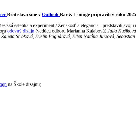
ner
Bratislava sme v
Outlook
Bar & Lounge pripravili v roku 202
estská estetika a experiment / Ženskosť a elegancia - predstavili svo
boru
odevný dizajn
(vedúca odboru Marianna Kajabová)
Julia Kušíkov
Žaneta Štrbková, Evelin Bognárová, Ellen Natália Jursová, Sebastia
zajn
na Škole dizajnu)