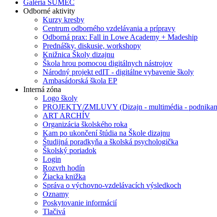
Galéria SUMEC
Odborné aktivity
Kurzy kresby
Centrum odborného vzdelávania a prípravy
Odborná prax: Fall in Lowe Academy + Madeship
Prednášky, diskusie, workshopy
Knižnica Školy dizajnu
Škola hrou pomocou digitálnych nástrojov
Národný projekt edIT - digitálne vybavenie školy
Ambasádorská škola EP
Interná zóna
Logo školy
PROJEKTY/ZMLUVY (Dizajn - multimédia - podnikan
ART ARCHÍV
Organizácia školského roka
Kam po ukončení štúdia na Škole dizajnu
Študijná poradkyňa a školská psychologička
Školský poriadok
Login
Rozvrh hodín
Žiacka knižka
Správa o výchovno-vzdelávacích výsledkoch
Oznamy
Poskytovanie informácií
Tlačivá