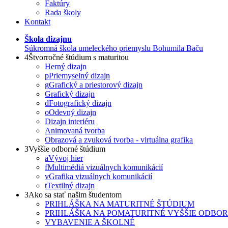
Faktúry
Rada školy
Kontakt
Škola dizajnu
Súkromná škola umeleckého priemyslu Bohumila Baču
4
Štvorročné štúdium s maturitou
Herný dizajn
p
Priemyselný dizajn
g
Grafický a priestorový dizajn
Grafický dizajn
d
Fotografický dizajn
o
Odevný dizajn
Dizajn interiéru
Animovaná tvorba
Obrazová a zvuková tvorba - virtuálna grafika
3
Vyššie odborné štúdium
a
Vývoj hier
f
Multimédiá vizuálnych komunikácií
v
Grafika vizuálnych komunikácií
t
Textilný dizajn
3
Ako sa stať našim študentom
PRIHLÁŠKA NA MATURITNÉ ŠTÚDIUM
PRIHLÁŠKA NA POMATURITNÉ VYŠŠIE ODBO
VYBAVENIE A ŠKOLNÉ