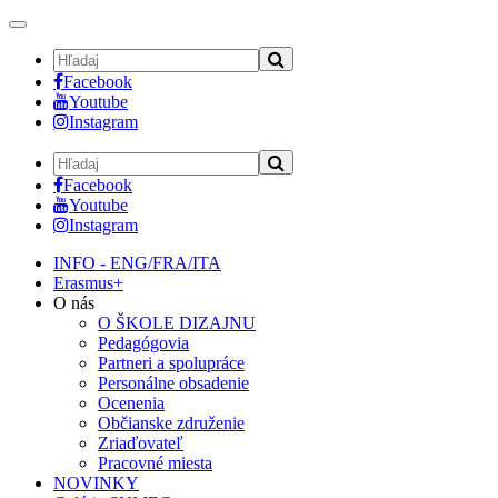
Toggle
navigation
Facebook
Youtube
Instagram
Facebook
Youtube
Instagram
INFO - ENG/FRA/ITA
Erasmus+
O nás
O ŠKOLE DIZAJNU
Pedagógovia
Partneri a spolupráce
Personálne obsadenie
Ocenenia
Občianske združenie
Zriaďovateľ
Pracovné miesta
NOVINKY