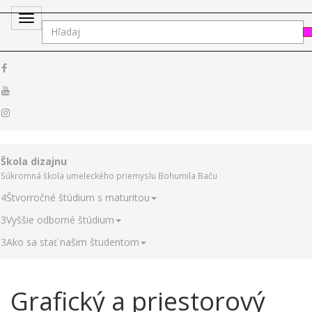
Toggle
navigation
Škola dizajnu
Súkromná škola umeleckého priemyslu Bohumila Baču
4
Štvorročné štúdium s maturitou
3
Vyššie odborné štúdium
3
Ako sa stať našim študentom
Grafický a priestorový