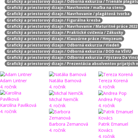
Grafický a priestorový dizajn / Odborná exkurzia / Trienále plagát
Grafický a priestorový dizajn / Navrhovnie / maľba na stenu
Grafický a priestorový dizajn / Navrhovanie / plagátová tvorba
Grafický a priestorový dizajn / Figurálna kresba
Grafický a priestorový dizajn / Navrhovanie / Maturitné práce 2022
Grafický a priestorový dizajn / Praktické cvičenia / Zákusky
Grafický a priestorový dizajn / Klauzúrne práce / Hmyzeum
Grafický a priestorový dizajn / Odborná exkurzia / Viedeň
Grafický a priestorový dizajn / Odborná exkurzia / DOD na VŠVU
Grafický a priestorový dizajn / Odborná exkurzia / Výstava Da Vinci
Grafický a priestorový dizajn / Prezentácia absolventov prijatých 
Adam Lintner
Natália Barnová
Tereza Korená
4. ročník
4. ročník
4. ročník
Michal Nemčík
Andrea Pop
Karolína Pavlíková
4. ročník
4. ročník
4. ročník
Barbora Zemanová
Patrik Emanuel
4. ročník
Kovács
4. ročník