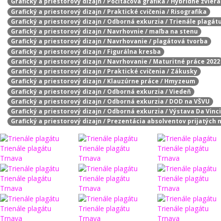
Grafický a priestorový dizajn / Počítačová grafika / Hybridné zvier
Grafický a priestorový dizajn / Praktické cvičenia / Risografika
Grafický a priestorový dizajn / Odborná exkurzia / Trienále plagát
Grafický a priestorový dizajn / Navrhovnie / maľba na stenu
Grafický a priestorový dizajn / Navrhovanie / plagátová tvorba
Grafický a priestorový dizajn / Figurálna kresba
Grafický a priestorový dizajn / Navrhovanie / Maturitné práce 2022
Grafický a priestorový dizajn / Praktické cvičenia / Zákusky
Grafický a priestorový dizajn / Klauzúrne práce / Hmyzeum
Grafický a priestorový dizajn / Odborná exkurzia / Viedeň
Grafický a priestorový dizajn / Odborná exkurzia / DOD na VŠVU
Grafický a priestorový dizajn / Odborná exkurzia / Výstava Da Vinci
Grafický a priestorový dizajn / Prezentácia absolventov prijatých 
Trienále plagátu
Trienále plagátu
Trienále plagátu
Trnava
Trnava
Trnava
Trienále plagátu
Trienále plagátu
Trienále plagátu
Trnava
Trnava
Trnava
Trienále plagátu
Trienále plagátu
Trienále plagátu
Trnava
Trnava
Trnava