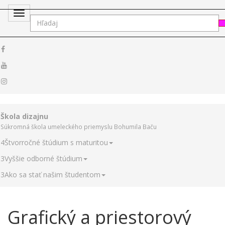
Toggle
navigation
Škola dizajnu
Súkromná škola umeleckého priemyslu Bohumila Baču
4
Štvorročné štúdium s maturitou
3
Vyššie odborné štúdium
3
Ako sa stať našim študentom
Grafický a priestorový