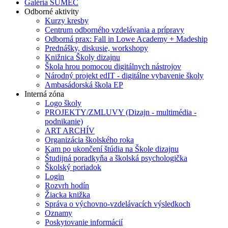
Galéria SUMEC
Odborné aktivity
Kurzy kresby
Centrum odborného vzdelávania a prípravy
Odborná prax: Fall in Lowe Academy + Madeship
Prednášky, diskusie, workshopy
Knižnica Školy dizajnu
Škola hrou pomocou digitálnych nástrojov
Národný projekt edIT - digitálne vybavenie školy
Ambasádorská škola EP
Interná zóna
Logo školy
PROJEKTY/ZMLUVY (Dizajn - multimédia -
podnikanie)
ART ARCHÍV
Organizácia školského roka
Kam po ukončení štúdia na Škole dizajnu
Študijná poradkyňa a školská psychologička
Školský poriadok
Login
Rozvrh hodín
Žiacka knižka
Správa o výchovno-vzdelávacích výsledkoch
Oznamy
Poskytovanie informácií