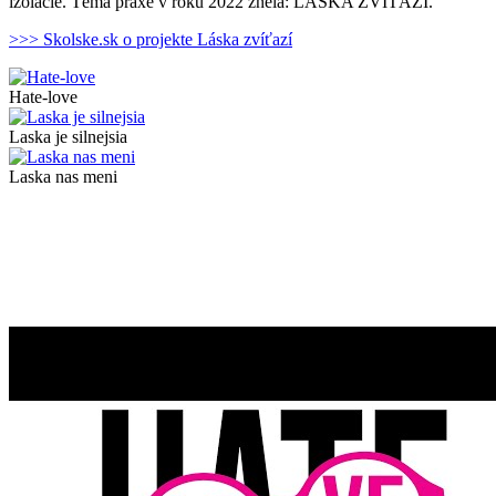
izolácie. Téma praxe v roku 2022 znela: LÁSKA ZVÍŤAZÍ.
>>> Skolske.sk o projekte Láska zvíťazí
Hate-love
Laska je silnejsia
Laska nas meni