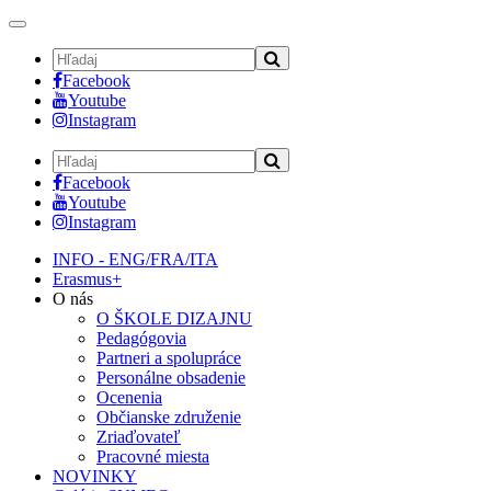
Toggle
navigation
Facebook
Youtube
Instagram
Facebook
Youtube
Instagram
INFO - ENG/FRA/ITA
Erasmus+
O nás
O ŠKOLE DIZAJNU
Pedagógovia
Partneri a spolupráce
Personálne obsadenie
Ocenenia
Občianske združenie
Zriaďovateľ
Pracovné miesta
NOVINKY