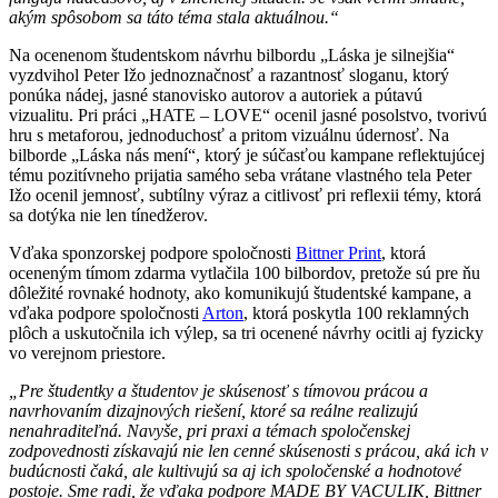
akým spôsobom sa táto téma stala aktuálnou.“
Na ocenenom študentskom návrhu bilbordu „Láska je silnejšia“
vyzdvihol Peter Ižo jednoznačnosť a razantnosť sloganu, ktorý
ponúka nádej, jasné stanovisko autorov a autoriek a pútavú
vizualitu. Pri práci „HATE – LOVE“ ocenil jasné posolstvo, tvorivú
hru s metaforou, jednoduchosť a pritom vizuálnu údernosť. Na
bilborde „Láska nás mení“, ktorý je súčasťou kampane reflektujúcej
tému pozitívneho prijatia samého seba vrátane vlastného tela Peter
Ižo ocenil jemnosť, subtílny výraz a citlivosť pri reflexii témy, ktorá
sa dotýka nie len tínedžerov.
Vďaka sponzorskej podpore spoločnosti
Bittner Print
, ktorá
oceneným tímom zdarma vytlačila 100 bilbordov, pretože sú pre ňu
dôležité rovnaké hodnoty, ako komunikujú študentské kampane, a
vďaka podpore spoločnosti
Arton
, ktorá poskytla 100 reklamných
plôch a uskutočnila ich výlep, sa tri ocenené návrhy ocitli aj fyzicky
vo verejnom priestore.
„Pre študentky a študentov je skúsenosť s tímovou prácou a
navrhovaním dizajnových riešení, ktoré sa reálne realizujú
nenahraditeľná. Navyše, pri praxi a témach spoločenskej
zodpovednosti získavajú nie len cenné skúsenosti s prácou, aká ich v
budúcnosti čaká, ale kultivujú sa aj ich spoločenské a hodnotové
postoje. Sme radi, že vďaka podpore MADE BY VACULIK, Bittner