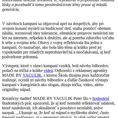
lásky a povzbudiť k tomu prostredníctvom témy praxe aj mladú
generáciu.
V návrhoch kampaní sa objavoval apel na dospelých, aby pri
svojom konaní mysleli na budúcnosť detí, snaha pomôcť obetiam
násilia, rezonovali idey tolerancie, eliminácie prejavov nenávisti nie
len na internete, rešpektu k druhým, ale aj potreba zdravého vzťahu
k sebe a svojmu telu. Obavy z vojny reflektovala iba jedna z
kampaní, čo naznačuje, ako bola táto téma aj krátko pred jej
vypuknutím pre mladých nepredstaviteľná a neočakávaná, aj keď
podvedome prítomná.
Výstupmi, ktoré v rámci kampaní vznikli, boli návrhy bilbordov,
potlačí na tričká a krátke
videá
. Odborníci z reklamnej agentúry
MADE BY
VACULIK
, s ktorou Škola dizajnu prax každoročne
realizuje, ocenili tri návrhy bilbordov a ďalšie čiastkové výstupy
kampaní v kategóriách ako slogan, dizajn trička, video, alebo
originálny nápad.
Kreatívny riaditeľ MADE BY VACULIK Peter Ižo v
hodnotení
študentských prác upozornil, že aj keď nemohli reflektovať udalosti,
ktoré nasledovali, ich aktuálnosť a posolstvo neoslabli, práve
naopak.
„Ukazuje sa, že keď sú nápad a myšlienka dobré, často
fungujú nadčasovo, aj v zmenenej situácii. Je však veľmi smutné,