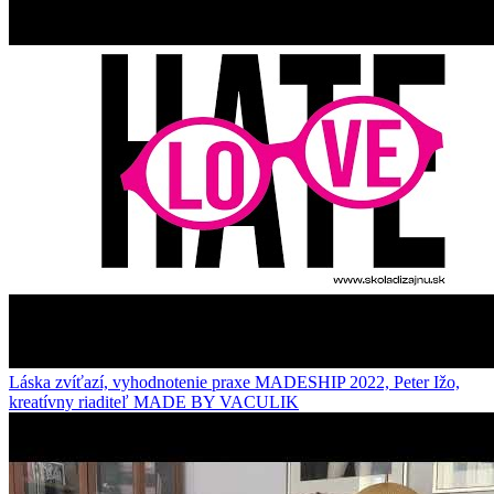
Láska zvíťazí, vyhodnotenie praxe MADESHIP 2022, Peter Ižo,
kreatívny riaditeľ MADE BY VACULIK