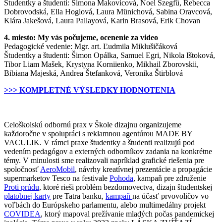
Študentky a študenti: Simona Makovicová, Noel Szegfü, Rebecca
Dobrovodská, Ella Hoglová, Laura Münichová, Sabina Oravcová,
Klára Jakešová, Laura Pallayová, Karin Brasová, Erik Chovan
4. miesto: My vás počujeme, ocenenie za video
Pedagogické vedenie: Mgr. art. Ľudmila Miklušičáková
Študentky a študenti: Šimon Opálka, Samuel Egri, Nikola Ištoková,
Tibor Liam Mašek, Krystyna Korniienko, Mikhail Zborovskii,
Bibiana Majeská, Andrea Štefanková, Veronika Štirblová
>>> KOMPLETNÉ VÝSLEDKY HODNOTENIA
Celoškolskú odbornú prax v Škole dizajnu organizujeme
každoročne v spolupráci s reklamnou agentúrou MADE BY
VACULIK. V rámci praxe študentky a študenti realizujú pod
vedením pedagógov a externých odborníkov zadania na konkrétne
témy. V minulosti sme realizovali napríklad grafické riešenia pre
spoločnosť
AeroMobil
, návrhy kreatívnej prezentácie a propagácie
supermarketov Tesco na festivale
Pohoda
, kampaň pre združenie
Proti prúdu
, ktoré rieši problém bezdomovectva, dizajn študentskej
platobnej karty
pre Tatra banku,
kampaň
na účasť prvovoličov vo
voľbách do Európskeho parlamentu, alebo multimedálny projekt
COVIDEA
, ktorý mapoval prežívanie mladých počas pandemickej