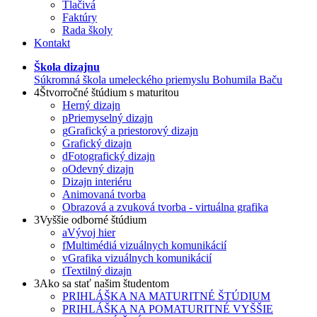
Tlačivá
Faktúry
Rada školy
Kontakt
Škola dizajnu
Súkromná škola umeleckého priemyslu Bohumila Baču
4
Štvorročné štúdium s maturitou
Herný dizajn
p
Priemyselný dizajn
g
Grafický a priestorový dizajn
Grafický dizajn
d
Fotografický dizajn
o
Odevný dizajn
Dizajn interiéru
Animovaná tvorba
Obrazová a zvuková tvorba - virtuálna grafika
3
Vyššie odborné štúdium
a
Vývoj hier
f
Multimédiá vizuálnych komunikácií
v
Grafika vizuálnych komunikácií
t
Textilný dizajn
3
Ako sa stať našim študentom
PRIHLÁŠKA NA MATURITNÉ ŠTÚDIUM
PRIHLÁŠKA NA POMATURITNÉ VYŠŠIE