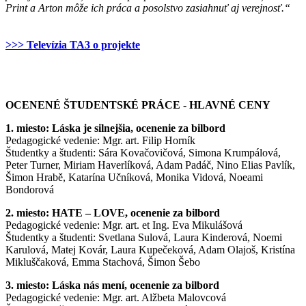
Print a Arton môže ich práca a posolstvo zasiahnuť aj verejnosť.“
>>> Televízia TA3 o projekte
OCENENÉ ŠTUDENTSKÉ PRÁCE - HLAVNÉ CENY
1. miesto: Láska je silnejšia, ocenenie za bilbord
Pedagogické vedenie: Mgr. art. Filip Horník
Študentky a študenti: Sára Kovačovičová, Simona Krumpálová,
Peter Turner, Miriam Haverlíková, Adam Padáč, Nino Elias Pavlík,
Šimon Hrabě, Katarína Učníková, Monika Vidová, Noeami
Bondorová
2. miesto: HATE – LOVE, ocenenie za bilbord
Pedagogické vedenie: Mgr. art. et Ing. Eva Mikulášová
Študentky a študenti: Svetlana Sulová, Laura Kinderová, Noemi
Karulová, Matej Kovár, Laura Kupečeková, Adam Olajoš, Kristína
Mikluščaková, Emma Stachová, Šimon Šebo
3. miesto: Láska nás mení, ocenenie za bilbord
Pedagogické vedenie: Mgr. art. Alžbeta Malovcová