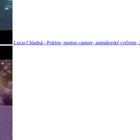
Lucia Chladná - Poklop, motion capture, animátorské cvičenie, 