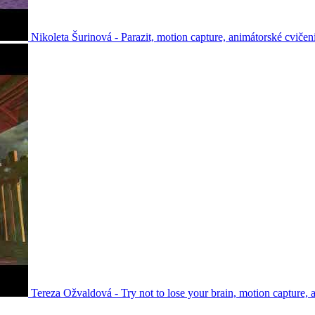
Nikoleta Šurinová - Parazit, motion capture, animátorské cvičeni
Tereza Ožvaldová - Try not to lose your brain, motion capture, 