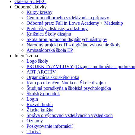
Galéria SUMEC
Odborné aktivity
Kurzy kresby
Centrum odborného vzdelávania a prípravy
Odborná prax: Fall in Lowe Academy + Madeship
Prednášky, diskusie, workshopy
Knižnica Školy dizajnu
Škola hrou pomocou digitálnych nástrojov
Národný projekt edIT - digitálne vybavenie školy
Ambasádorská škola EP
Interná zóna
Logo školy
PROJEKTY/ZMLUVY (Dizajn - multimédia - podnikan
ART ARCHÍV
Organizácia školského roka
Kam po ukončení štúdia na Škole dizajnu
Študijná poradkyňa a školská psychologička
Školský poriadok
Login
Rozvrh hodín
Žiacka knižka
Správa o výchovno-vzdelávacích výsledkoch
Oznamy
Poskytovanie informácií
Tlačivá