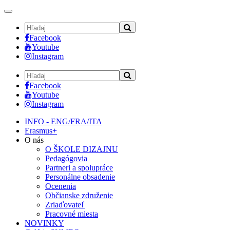
Toggle
navigation
Facebook
Youtube
Instagram
Facebook
Youtube
Instagram
INFO - ENG/FRA/ITA
Erasmus+
O nás
O ŠKOLE DIZAJNU
Pedagógovia
Partneri a spolupráce
Personálne obsadenie
Ocenenia
Občianske združenie
Zriaďovateľ
Pracovné miesta
NOVINKY