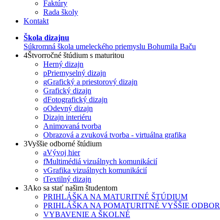
Faktúry
Rada školy
Kontakt
Škola dizajnu
Súkromná škola umeleckého priemyslu Bohumila Baču
4
Štvorročné štúdium s maturitou
Herný dizajn
p
Priemyselný dizajn
g
Grafický a priestorový dizajn
Grafický dizajn
d
Fotografický dizajn
o
Odevný dizajn
Dizajn interiéru
Animovaná tvorba
Obrazová a zvuková tvorba - virtuálna grafika
3
Vyššie odborné štúdium
a
Vývoj hier
f
Multimédiá vizuálnych komunikácií
v
Grafika vizuálnych komunikácií
t
Textilný dizajn
3
Ako sa stať našim študentom
PRIHLÁŠKA NA MATURITNÉ ŠTÚDIUM
PRIHLÁŠKA NA POMATURITNÉ VYŠŠIE ODBO
VYBAVENIE A ŠKOLNÉ