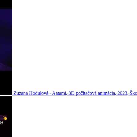
Zuzana Hodulová - Aatami, 3D počítačová animácia, 2023, Ško