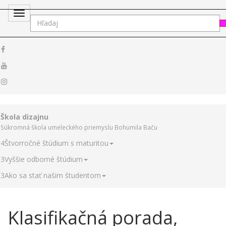
Toggle
navigation
Škola dizajnu
Súkromná škola umeleckého priemyslu Bohumila Baču
4
Štvorročné štúdium s maturitou
3
Vyššie odborné štúdium
3
Ako sa stať našim študentom
Klasifikačná porada,