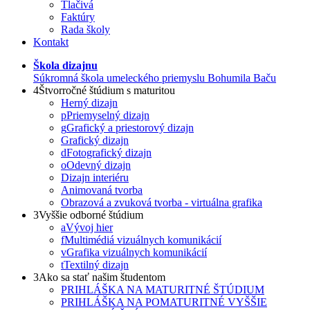
Tlačivá
Faktúry
Rada školy
Kontakt
Škola dizajnu
Súkromná škola umeleckého priemyslu Bohumila Baču
4
Štvorročné štúdium s maturitou
Herný dizajn
p
Priemyselný dizajn
g
Grafický a priestorový dizajn
Grafický dizajn
d
Fotografický dizajn
o
Odevný dizajn
Dizajn interiéru
Animovaná tvorba
Obrazová a zvuková tvorba - virtuálna grafika
3
Vyššie odborné štúdium
a
Vývoj hier
f
Multimédiá vizuálnych komunikácií
v
Grafika vizuálnych komunikácií
t
Textilný dizajn
3
Ako sa stať našim študentom
PRIHLÁŠKA NA MATURITNÉ ŠTÚDIUM
PRIHLÁŠKA NA POMATURITNÉ VYŠŠIE