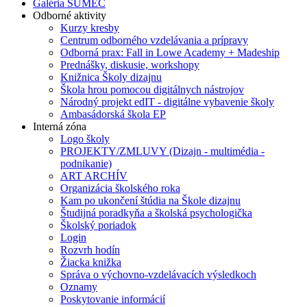
Galéria SUMEC
Odborné aktivity
Kurzy kresby
Centrum odborného vzdelávania a prípravy
Odborná prax: Fall in Lowe Academy + Madeship
Prednášky, diskusie, workshopy
Knižnica Školy dizajnu
Škola hrou pomocou digitálnych nástrojov
Národný projekt edIT - digitálne vybavenie školy
Ambasádorská škola EP
Interná zóna
Logo školy
PROJEKTY/ZMLUVY (Dizajn - multimédia -
podnikanie)
ART ARCHÍV
Organizácia školského roka
Kam po ukončení štúdia na Škole dizajnu
Študijná poradkyňa a školská psychologička
Školský poriadok
Login
Rozvrh hodín
Žiacka knižka
Správa o výchovno-vzdelávacích výsledkoch
Oznamy
Poskytovanie informácií