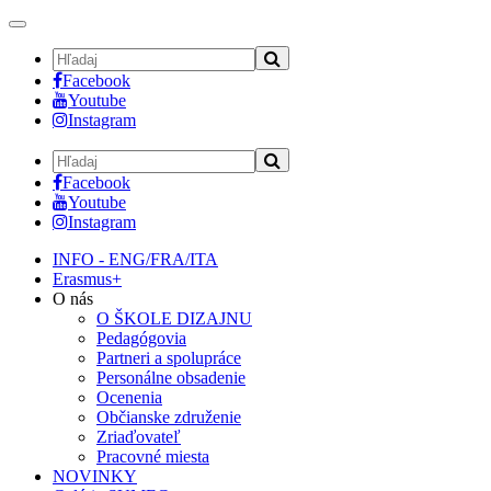
Toggle
navigation
Facebook
Youtube
Instagram
Facebook
Youtube
Instagram
INFO - ENG/FRA/ITA
Erasmus+
O nás
O ŠKOLE DIZAJNU
Pedagógovia
Partneri a spolupráce
Personálne obsadenie
Ocenenia
Občianske združenie
Zriaďovateľ
Pracovné miesta
NOVINKY