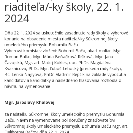
riaditeľa/-ky školy, 22. 1.
2024
​Dňa 22. 1. 2024 sa uskutočnilo zasadnutie rady školy a výberové
konanie na obsadenie miesta riaditeľa/-ky Súkromnej školy
umeleckého priemyslu Bohumila Baču.
Výberová komisia v zložení: Bohumil Bača, akad. maliar,
Mgr.
Roman Balko,
Mgr.
Mária
Beňačková Rišková,
Mgr. Jana
Čavojská,
Mgr. art. Matej Kokles,
doc. PhDr. Magdaléna
Kvasnicová, PhD.,
Mgr. Ľuboš Lehocký (predseda rady školy),
Bc. Lenka Nagyová,
PhDr.
Vladimír Repčík na základe vypočutia
kandidátov a kandidátky a následného hlasovania rozhodla o
návrhu na vymenovanie
Mgr. Jaroslavy Kholovej
za riaditeľku
Súkromnej školy umeleckého priemyslu Bohumila
Baču. Návrh na vymenovanie bol doručený zriaďovateľovi
Súkromnej školy umeleckého priemyslu Bohumila Baču Mgr. art.
Daliborovi Bačovi dňa 22. 1. 2024.