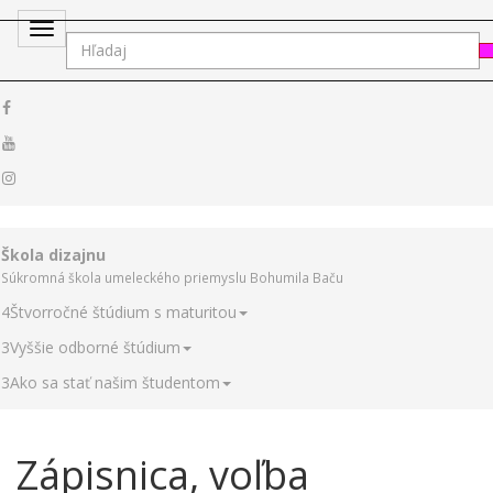
Toggle
navigation
Škola dizajnu
Súkromná škola umeleckého priemyslu Bohumila Baču
4
Štvorročné štúdium s maturitou
3
Vyššie odborné štúdium
3
Ako sa stať našim študentom
Zápisnica, voľba