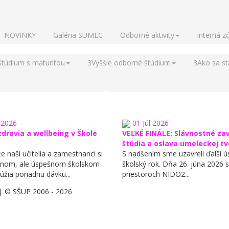
NOVINKY
Galéria SUMEC
Odborné aktivity
Interná z
štúdium s maturitou
3
Vyššie odborné štúdium
3
Ako sa s
2026
01
Júl
2026
dravia a wellbeing v Škole
VEĽKÉ FINÁLE: Slávnostné za
štúdia a oslava umeleckej t
že naši učitelia a zamestnanci si
​S nadšením sme uzavreli ďalší 
čnom, ale úspešnom školskom
školský rok. Dňa 26. júna 2026 s
úžia poriadnu dávku...
priestoroch NIDO2...
| © SŠUP 2006 - 2026