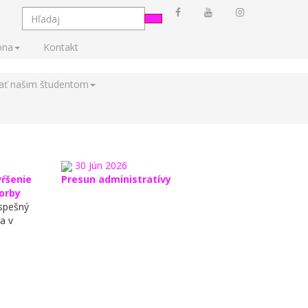
óna
Kontakt
tať našim študentom
30
Jún
2026
vŕšenie
Presun administratívy
vorby
úspešný
a v