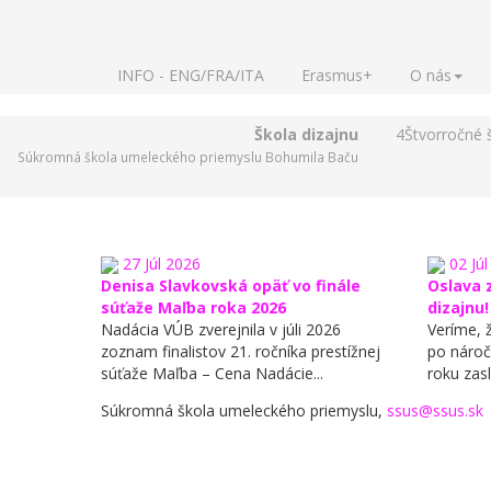
INFO - ENG/FRA/ITA
Erasmus+
O nás
Škola dizajnu
4
Štvorročné 
Súkromná škola umeleckého priemyslu Bohumila Baču
27
Júl
2026
02
Júl
Denisa Slavkovská opäť vo finále
Oslava z
súťaže Maľba roka 2026
dizajnu!
​Nadácia VÚB zverejnila v júli 2026
​Veríme, 
zoznam finalistov 21. ročníka prestížnej
po náro
súťaže Maľba – Cena Nadácie...
roku zasl
Súkromná škola umeleckého priemyslu,
ssus@ssus.sk