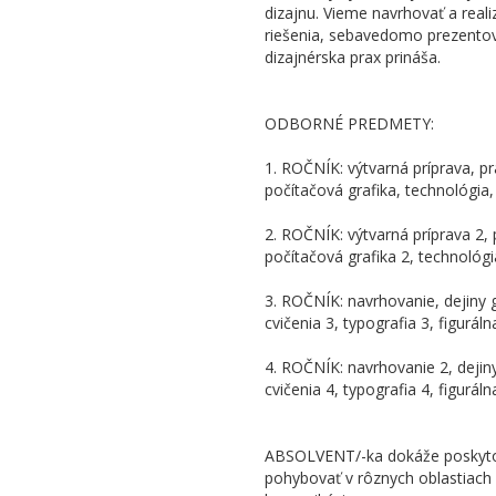
dizajnu. Vieme navrhovať a reali
riešenia, sebavedomo prezentova
dizajnérska prax prináša.
ODBORNÉ PREDMETY:
1. ROČNÍK: výtvarná príprava, pra
počítačová grafika, technológia, 
2. ROČNÍK: výtvarná príprava 2, p
počítačová grafika 2, technológia
3. ROČNÍK: navrhovanie, dejiny g
cvičenia 3, typografia 3, figuráln
4. ROČNÍK: navrhovanie 2, dejiny
cvičenia 4, typografia 4, figuráln
ABSOLVENT/-ka dokáže poskytova
pohybovať v rôznych oblastiach v