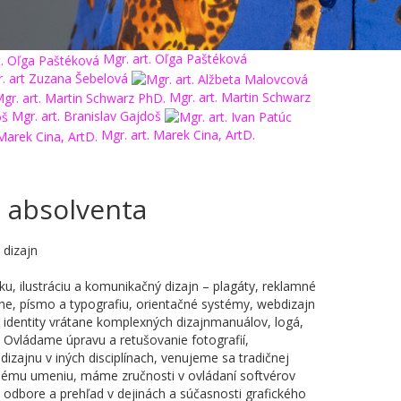
Mgr. art. Oľga Paštéková
. art Zuzana Šebelová
Mgr. art. Martin Schwarz
Mgr. art. Branislav Gajdoš
Mgr. art. Marek Cina, ArtD.
 absolventa
dizajn
u, ilustráciu a komunikačný dizajn – plagáty, reklamné
ane, písmo a typografiu, orientačné systémy, webdizajn
é identity vrátane komplexných dizajnmanuálov, logá,
 Ovládame úpravu a retušovanie fotografií,
dizajnu v iných disciplínach, venujeme sa tradičnej
ľnému umeniu, máme zručnosti v ovládaní softvérov
 odbore a prehľad v dejinách a súčasnosti grafického