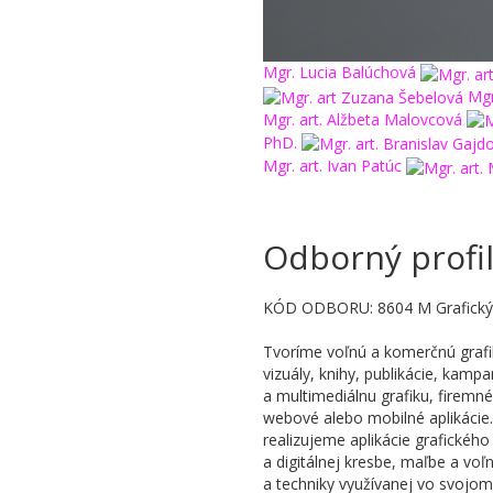
Mgr. Lucia Balúchová
Mgr
Mgr. art. Alžbeta Malovcová
PhD.
Mgr. art. Ivan Patúc
Odborný profil
KÓD ODBORU: 8604 M Grafický 
Tvoríme voľnú a komerčnú grafik
vizuály, knihy, publikácie, kamp
a multimediálnu grafiku, firemn
webové alebo mobilné aplikácie.
realizujeme aplikácie grafického 
a digitálnej kresbe, maľbe a vo
a techniky využívanej vo svojom