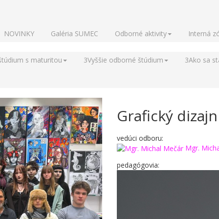
NOVINKY
Galéria SUMEC
Odborné aktivity
Interná z
štúdium s maturitou
3
Vyššie odborné štúdium
3
Ako sa s
Grafický dizajn
vedúci odboru:
Mgr. Mich
pedagógovia: