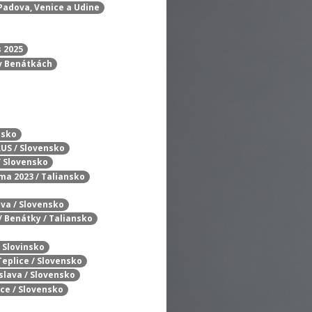
Padova, Venice a Udine
s 2025
 v Benátkách
úsko
RUS / Slovensko
/ Slovensko
oma 2023 / Taliansko
ava / Slovensko
/ Benátky / Taliansko
/ Slovinsko
Teplice / Slovensko
islava / Slovensko
nce / Slovensko