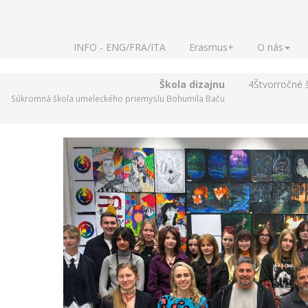
INFO - ENG/FRA/ITA
Erasmus+
O nás
Škola dizajnu
4
Štvorročné 
Súkromná škola umeleckého priemyslu Bohumila Baču
Grafický dizajn / My spoločne pedagógovia na odbore