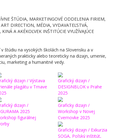
ÍVNE ŠTÚDIA, MARKETINGOVÉ ODDELENIA FIRIEM,
 ART DIRECTION, MÉDIA, VYDAVATEĽSTVÁ,
, KINÁ A AKÉKOĽVEK INŠTITÚCIE VYUŽÍVAJÚCE
v štúdiu na vysokých školách na Slovensku a v
raných prakticky alebo teoreticky na dizajn, umenie,
ciu, marketing a humanitné vedy.
rafický dizajn / Výstava
Grafický dizajn /
rienále plagátu v Trnave
DESIGNBLOK v Prahe
025
2025
rafický dizajn /
Graficky dizajn /
IGURAMA 2025
Workshop v Novej
orkshop figurálnej
Cvernovke 2025
vorby
Grafický dizajn / Exkurzia
SOGA, Poľský inštitút,