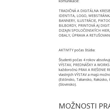
komunikácie:
TRADIČNÁ A DIGITÁLNA KRESB
IDENTITA, LOGO, WEBSTRÁNKA
BANNERY, ILUSTRÁCIE, PIKTO
BILBORDY, PRINTOVÁ AJ DIGI
DIZAJN SPOLOČENSKÝCH HIER, 
OBALY, ÚPRAVA A RETUŠOVANI
AKTIVITY počas štúdia:
Študenti počas 4 rokov absol
VÝSTAV, PREDNÁŠKY A WORKSHOP
každoročnú PRAX A RIEŠENIE RE
vlastných VÝSTAV a majú možn
(Estónsko, Taliansko, Rakúsko
(Slovinsko).
MOŽNOSTI PR