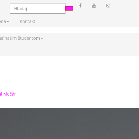
óna
Kontakt
tať našim študentom
al Mečár