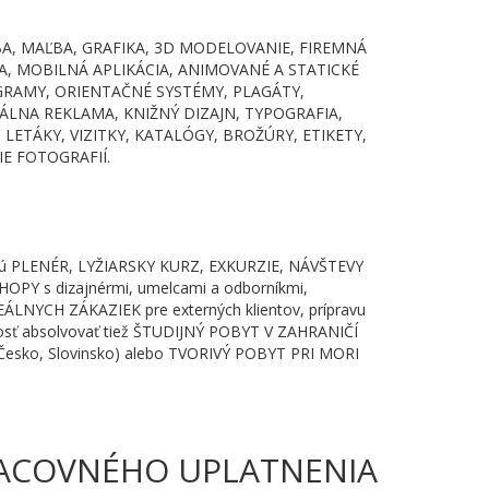
A, MAĽBA, GRAFIKA, 3D MODELOVANIE, FIREMNÁ
, MOBILNÁ APLIKÁCIA, ANIMOVANÉ A STATICKÉ
GRAMY, ORIENTAČNÉ SYSTÉMY, PLAGÁTY,
TÁLNA REKLAMA, KNIŽNÝ DIZAJN, TYPOGRAFIA,
LETÁKY, VIZITKY, KATALÓGY, BROŽÚRY, ETIKETY,
E FOTOGRAFIÍ.
vujú PLENÉR, LYŽIARSKY KURZ, EXKURZIE, NÁVŠTEVY
Y s dizajnérmi, umelcami a odborníkmi,
ÁLNYCH ZÁKAZIEK pre externých klientov, prípravu
osť absolvovať tiež ŠTUDIJNÝ POBYT V ZAHRANIČÍ
, Česko, Slovinsko) alebo TVORIVÝ POBYT PRI MORI
ACOVNÉHO UPLATNENIA