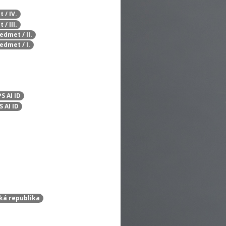
 / IV.
/ III.
edmet / II.
edmet / I.
S AI ID
S AI ID
ská republika