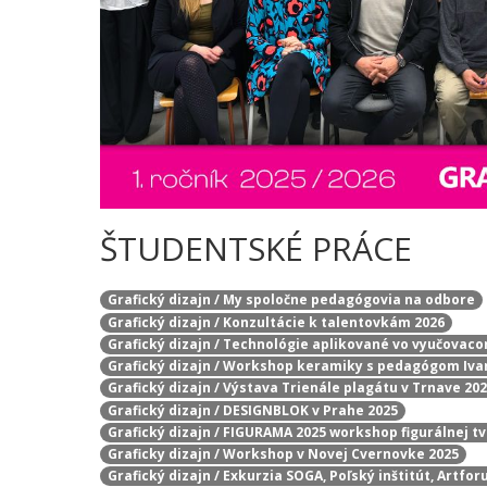
ŠTUDENTSKÉ PRÁCE
Grafický dizajn / My spoločne pedagógovia na odbore
Grafický dizajn / Konzultácie k talentovkám 2026
Grafický dizajn / Technológie aplikované vo vyučovac
Grafický dizajn / Workshop keramiky s pedagógom I
Grafický dizajn / Výstava Trienále plagátu v Trnave 20
Grafický dizajn / DESIGNBLOK v Prahe 2025
Grafický dizajn / FIGURAMA 2025 workshop figurálnej t
Graficky dizajn / Workshop v Novej Cvernovke 2025
Grafický dizajn / Exkurzia SOGA, Poľský inštitút, Artfo