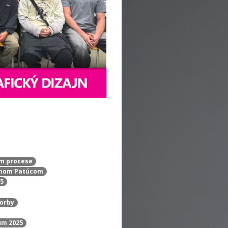
om procese
vanom Patúcom
25
vorby
rum 2025