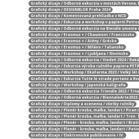
Grafický dizajn / Odborná exkurzia v mestách Verona, 
Grafický dizajn / DESIGNBLOK Praha 2024
Grafický dizajn / Komentovaná prehliadka v NCD
Grafický dizajn / Exkurzia a workshop v papierni Petru
Grafický dizajn / Odborná exkurzia na Bienále umenia
Grafický dizajn / Erasmus + / Chaumont / Francúzsko
Grafický dizajn / Erasmus + / Atény / Grécko
Grafický dizajn / Erasmus + / Miláno / Taliansko
Grafický dizajn / Erasmus + / Ljubljana / Slovinsko
Grafický dizajn / Odborná exkurzia / Viedeň 2024 / Rak
Grafický dizajn / Exkurzia výroba ručného papiera PET
Grafický dizajn / Workshop / EkoFarma 2023 / Velký lél 
Grafický dizajn / Exkurzia Tutte le strade portano a R
Grafický dizajn / Workshop / Japonská kaligrafia
Grafický dizajn / Odborná exkurzia Trienále 2022 / Trn
Grafický dizajn / Odborná exkurzia / BiennaleArte2022 
Grafický dizajn / Diplomy a ocenenia / všetky ročníky
Grafický dizajn / Plenér kresba, maľba, landart / Piran 
Grafický dizajn / Plenér kresba, maľba, landart / Tren. 
Grafický dizajn / Plenér - kresba, maľba, landart / Brat
Grafický dizajn / Plenér - kresba, maľba, landart / Pati
Grafický dizajn / Elektronické publikovanie / IV.