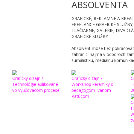
ABSOLVENTA
GRAFICKÉ, REKLAMNÉ A KREAT
FREELANCE GRAFICKÉ SLUŽBY,
TLAČIARNE, GALÉRIE, DIVADLÁ
GRAFICKÉ SLUŽBY
Absolvent môže tiež pokračovať 
zahraničí najmä v odboroch zame
žurnalistiku, mediálnu komuniká
Grafický dizajn /
Grafický dizajn /
G
Technológie aplikované
Workshop keramiky s
T
vo vyučovacom procese
pedagógom Ivanom
2
Patúcom
G
F
w
t