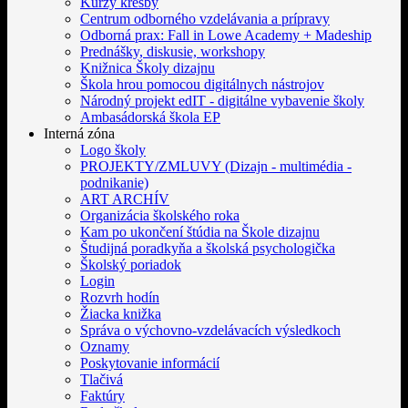
Kurzy kresby
Centrum odborného vzdelávania a prípravy
Odborná prax: Fall in Lowe Academy + Madeship
Prednášky, diskusie, workshopy
Knižnica Školy dizajnu
Škola hrou pomocou digitálnych nástrojov
Národný projekt edIT - digitálne vybavenie školy
Ambasádorská škola EP
Interná zóna
Logo školy
PROJEKTY/ZMLUVY (Dizajn - multimédia -
podnikanie)
ART ARCHÍV
Organizácia školského roka
Kam po ukončení štúdia na Škole dizajnu
Študijná poradkyňa a školská psychologička
Školský poriadok
Login
Rozvrh hodín
Žiacka knižka
Správa o výchovno-vzdelávacích výsledkoch
Oznamy
Poskytovanie informácií
Tlačivá
Faktúry