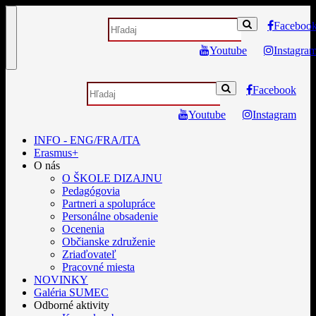
Faceboo
Toggle
Youtube
Instagra
navigation
Facebook
Youtube
Instagram
INFO - ENG/FRA/ITA
Erasmus+
O nás
O ŠKOLE DIZAJNU
Pedagógovia
Partneri a spolupráce
Personálne obsadenie
Ocenenia
Občianske združenie
Zriaďovateľ
Pracovné miesta
NOVINKY
Galéria SUMEC
Odborné aktivity