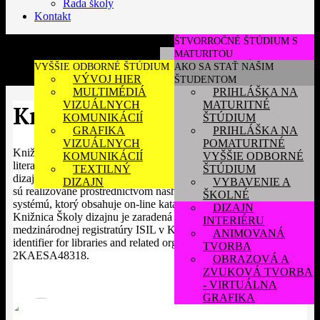
Rada školy
Kontakt
ŠTVORROČNÉ ŠTÚDIUM S
MATURITOU
HERNÝ DIZAJN
VYŠŠIE ODBORNÉ ŠTÚDIUM
AKO SA STAŤ NAŠIM
VÝVOJ HIER
PRIEMYSELNÝ
ŠTUDENTOM
MULTIMÉDIÁ
DIZAJN
PRIHLÁŠKA NA
VIZUÁLNYCH
MATURITNÉ
GRAFICKÝ A
Knižnica Školy dizajnu
KOMUNIKÁCIÍ
PRIESTOROVÝ
ŠTÚDIUM
GRAFIKA
DIZAJN
PRIHLÁŠKA NA
VIZUÁLNYCH
POMATURITNÉ
GRAFICKÝ
Knižnica Školy dizajnu obsahuje vyše 1500 titulov odbornej
KOMUNIKÁCIÍ
DIZAJN
VYŠŠIE ODBORNÉ
literatúry, umeleckých monografií a učebníc najmä z oblasti
TEXTILNÝ
ŠTÚDIUM
FOTOGRAFICKÝ
dizajnu, umenia a humanitných vied. Vyhľadávanie a výpožičky
DIZAJN
DIZAJN
VYBAVENIE A
sú realizované prostredníctvom nášho knižnično-informačného
ŠKOLNÉ
ODEVNÝ DIZAJN
systémú, ktorý obsahuje on-line katalóg a výpožičný systém.
DIZAJN
Knižnica Školy dizajnu je zaradená do zoznamu knižníc
INTERIÉRU
medzinárodnej registratúry ISIL v Kodani (International standard
ANIMOVANÁ
identifier for libraries and related organizations) pod číslom SK-
TVORBA
2KAESA48318.
OBRAZOVÁ A
ZVUKOVÁ TVORBA
- VIRTUÁLNA
GRAFIKA