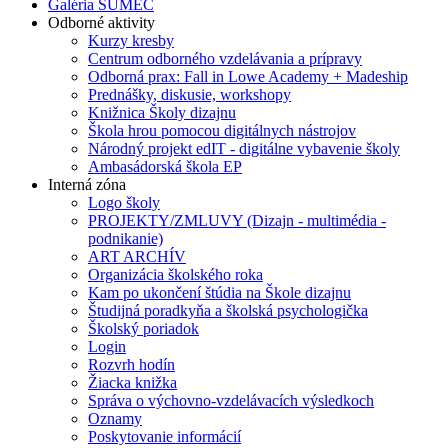
Galéria SUMEC
Odborné aktivity
Kurzy kresby
Centrum odborného vzdelávania a prípravy
Odborná prax: Fall in Lowe Academy + Madeship
Prednášky, diskusie, workshopy
Knižnica Školy dizajnu
Škola hrou pomocou digitálnych nástrojov
Národný projekt edIT - digitálne vybavenie školy
Ambasádorská škola EP
Interná zóna
Logo školy
PROJEKTY/ZMLUVY (Dizajn - multimédia -
podnikanie)
ART ARCHÍV
Organizácia školského roka
Kam po ukončení štúdia na Škole dizajnu
Študijná poradkyňa a školská psychologička
Školský poriadok
Login
Rozvrh hodín
Žiacka knižka
Správa o výchovno-vzdelávacích výsledkoch
Oznamy
Poskytovanie informácií