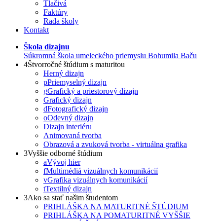
Tlačivá
Faktúry
Rada školy
Kontakt
Škola dizajnu
Súkromná škola umeleckého priemyslu Bohumila Baču
4
Štvorročné štúdium s maturitou
Herný dizajn
p
Priemyselný dizajn
g
Grafický a priestorový dizajn
Grafický dizajn
d
Fotografický dizajn
o
Odevný dizajn
Dizajn interiéru
Animovaná tvorba
Obrazová a zvuková tvorba - virtuálna grafika
3
Vyššie odborné štúdium
a
Vývoj hier
f
Multimédiá vizuálnych komunikácií
v
Grafika vizuálnych komunikácií
t
Textilný dizajn
3
Ako sa stať našim študentom
PRIHLÁŠKA NA MATURITNÉ ŠTÚDIUM
PRIHLÁŠKA NA POMATURITNÉ VYŠŠIE