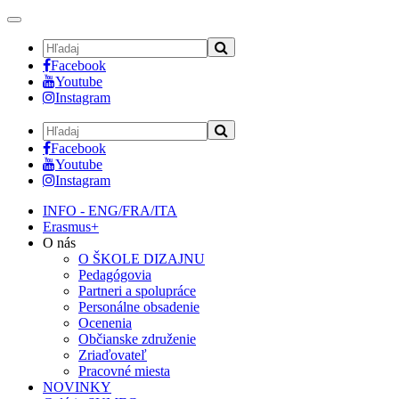
Toggle
navigation
Facebook
Youtube
Instagram
Facebook
Youtube
Instagram
INFO - ENG/FRA/ITA
Erasmus+
O nás
O ŠKOLE DIZAJNU
Pedagógovia
Partneri a spolupráce
Personálne obsadenie
Ocenenia
Občianske združenie
Zriaďovateľ
Pracovné miesta
NOVINKY