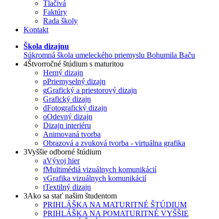
Tlačivá
Faktúry
Rada školy
Kontakt
Škola dizajnu
Súkromná škola umeleckého priemyslu Bohumila Baču
4
Štvorročné štúdium s maturitou
Herný dizajn
p
Priemyselný dizajn
g
Grafický a priestorový dizajn
Grafický dizajn
d
Fotografický dizajn
o
Odevný dizajn
Dizajn interiéru
Animovaná tvorba
Obrazová a zvuková tvorba - virtuálna grafika
3
Vyššie odborné štúdium
a
Vývoj hier
f
Multimédiá vizuálnych komunikácií
v
Grafika vizuálnych komunikácií
t
Textilný dizajn
3
Ako sa stať našim študentom
PRIHLÁŠKA NA MATURITNÉ ŠTÚDIUM
PRIHLÁŠKA NA POMATURITNÉ VYŠŠIE