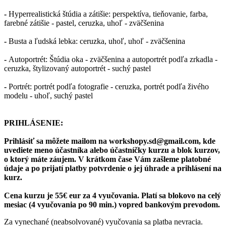
-
Hyperrealistická štúdia a zátišie: perspektíva, tieňovanie, farba,
farebné zátišie - pastel, ceruzka, uhoľ - zväčšenina
-
Busta a ľudská lebka: ceruzka, uhoľ, uhoľ - zväčšenina
-
Autoportrét: Štúdia oka - zväčšenina a autoportrét podľa zrkadla -
ceruzka, štylizovaný autoportrét - suchý pastel
-
Portrét: portrét podľa fotografie - ceruzka, portrét podľa živého
modelu - uhoľ, suchý pastel
PRIHLÁSENIE:
Prihlásiť sa môžete mailom na workshopy.sd@gmail.com, kde
uvediete meno účastníka alebo účastníčky kurzu a blok kurzov,
o ktorý
máte záujem. V krátkom čase Vám zašleme platobné
údaje a po prijatí
platby potvrdenie o jej úhrade a prihlásení na
kurz.
Cena kurzu je 55€ eur za 4 vyučovania. Platí sa blokovo na celý
mesiac (4 vyučovania po 90 min.) vopred bankovým prevodom.
Za vynechané (neabsolvované) vyučovania sa platba nevracia.