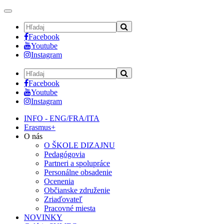
Toggle
navigation
Facebook
Youtube
Instagram
Facebook
Youtube
Instagram
INFO - ENG/FRA/ITA
Erasmus+
O nás
O ŠKOLE DIZAJNU
Pedagógovia
Partneri a spolupráce
Personálne obsadenie
Ocenenia
Občianske združenie
Zriaďovateľ
Pracovné miesta
NOVINKY