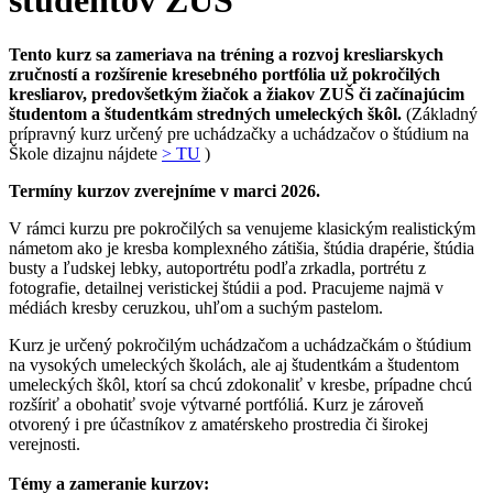
študentov ZUŠ
Tento kurz sa zameriava na tréning a rozvoj kresliarskych
zručností a rozšírenie kresebného portfólia už pokročilých
kresliarov, predovšetkým žiačok a žiakov ZUŠ či začínajúcim
študentom a študentkám stredných umeleckých škôl.
(Základný
prípravný kurz určený pre uchádzačky a uchádzačov o štúdium na
Škole dizajnu nájdete
> TU
)
Termíny kurzov zverejníme v marci 2026.
V rámci kurzu pre pokročilých sa venujeme klasickým realistickým
námetom ako je kresba komplexného zátišia, štúdia drapérie, štúdia
busty a ľudskej lebky, autoportrétu podľa zrkadla, portrétu z
fotografie, detailnej veristickej štúdii a pod. Pracujeme najmä v
médiách kresby ceruzkou, uhľom a suchým pastelom.
Kurz je určený pokročilým uchádzačom a uchádzačkám o štúdium
na vysokých umeleckých školách, ale aj študentkám a študentom
umeleckých škôl, ktorí sa chcú zdokonaliť v kresbe, prípadne chcú
rozšíriť a obohatiť svoje výtvarné portfóliá. Kurz je zároveň
otvorený i pre účastníkov z amatérskeho prostredia či širokej
verejnosti.
Témy a zameranie kurzov: