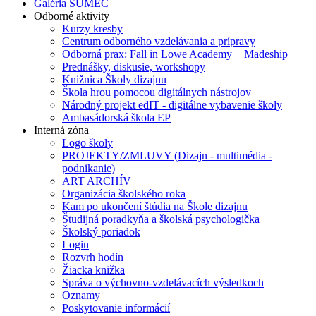
Galéria SUMEC
Odborné aktivity
Kurzy kresby
Centrum odborného vzdelávania a prípravy
Odborná prax: Fall in Lowe Academy + Madeship
Prednášky, diskusie, workshopy
Knižnica Školy dizajnu
Škola hrou pomocou digitálnych nástrojov
Národný projekt edIT - digitálne vybavenie školy
Ambasádorská škola EP
Interná zóna
Logo školy
PROJEKTY/ZMLUVY (Dizajn - multimédia -
podnikanie)
ART ARCHÍV
Organizácia školského roka
Kam po ukončení štúdia na Škole dizajnu
Študijná poradkyňa a školská psychologička
Školský poriadok
Login
Rozvrh hodín
Žiacka knižka
Správa o výchovno-vzdelávacích výsledkoch
Oznamy
Poskytovanie informácií