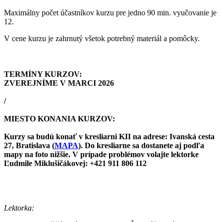
Maximálny počet účastníkov kurzu pre jedno 90 min. vyučovanie je
12.
V cene kurzu je zahrnutý všetok potrebný materiál a pomôcky.
TERMÍNY KURZOV:
ZVEREJNÍME V MARCI 2026
/
MIESTO KONANIA KURZOV:
Kurzy sa budú konať v kresliarni KII na adrese: Ivanská cesta
27, Bratislava (
MAPA
). Do kresliarne sa dostanete aj podľa
mapy na foto nižšie. V prípade problémov volajte lektorke
Ľudmile Miklušičákovej: +421 911 806 112
Lektorka: