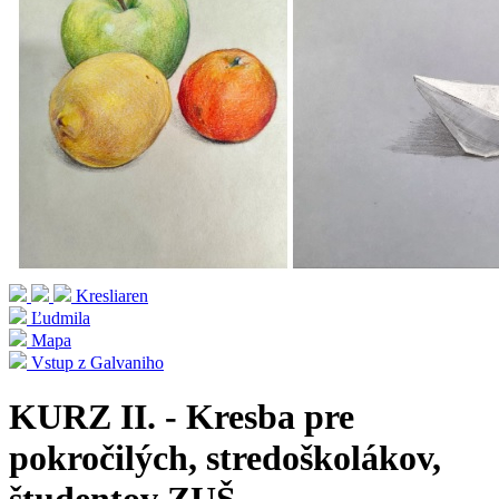
Kresliaren
Ľudmila
Mapa
Vstup z Galvaniho
KURZ II. - Kresba pre
pokročilých, stredoškolákov,