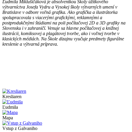
Ľudmila Miklušičáková je absolventkou Školy úžitkového
výtvarníctva Josefa Vydru a Vysokej školy výtvarných umení v
Bratislave v odbore voľná grafika. Ako grafička a ilustrátorka
spolupracovala s viacerými grafickými, reklamnými a
postprodukčnými štúdiami na poli počítačovej 2D a 3D grafiky na
Slovensku i v zahraničí. Venuje sa hlavne počítačovej a knižnej
ilustrácii, komiksovej a plagátovej tvorbe, ako i voľnej tvorbe v
klasických médiách. Na Škole dizajnu vyučuje predmety figurálne
kreslenie a výtvarná príprava.
Kresliaren
Ľudmila
Mapa
Vstup z Galvaniho