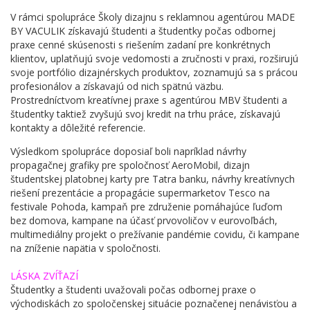
​V rámci spolupráce Školy dizajnu s reklamnou agentúrou MADE
BY VACULIK získavajú študenti a študentky počas odbornej
praxe cenné skúsenosti s riešením zadaní pre konkrétnych
klientov, uplatňujú svoje vedomosti a zručnosti v praxi, rozširujú
svoje portfólio dizajnérskych produktov, zoznamujú sa s prácou
profesionálov a získavajú od nich spätnú väzbu.
Prostredníctvom kreatívnej praxe s agentúrou MBV študenti a
študentky taktiež zvyšujú svoj kredit na trhu práce, získavajú
kontakty a dôležité referencie.
Výsledkom spolupráce doposiaľ boli napríklad návrhy
propagačnej grafiky pre spoločnosť AeroMobil, dizajn
študentskej platobnej karty pre Tatra banku, návrhy kreatívnych
riešení prezentácie a propagácie supermarketov Tesco na
festivale Pohoda, kampaň pre združenie pomáhajúce ľuďom
bez domova, kampane na účasť prvovoličov v eurovoľbách,
multimediálny projekt o prežívanie pandémie covidu, či kampane
na zníženie napätia v spoločnosti.
LÁSKA ZVÍŤAZÍ
Študentky a študenti uvažovali počas odbornej praxe o
východiskách zo spoločenskej situácie poznačenej nenávisťou a