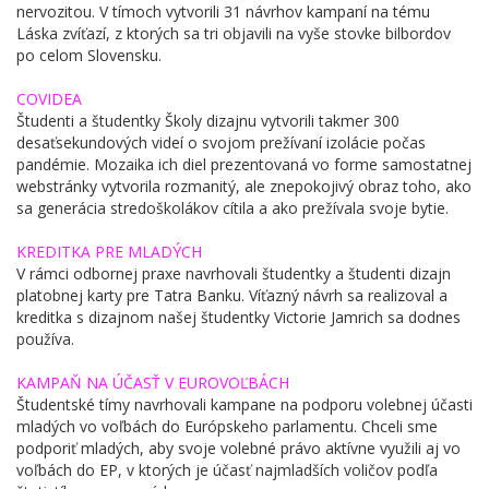
nervozitou. V tímoch vytvorili 31 návrhov kampaní na tému
Láska zvíťazí, z ktorých sa tri objavili na vyše stovke bilbordov
po celom Slovensku.
COVIDEA
Študenti a študentky Školy dizajnu vytvorili takmer 300
desaťsekundových videí o svojom prežívaní izolácie počas
pandémie. Mozaika ich diel prezentovaná vo forme samostatnej
webstránky vytvorila rozmanitý, ale znepokojivý obraz toho, ako
sa generácia stredoškolákov cítila a ako prežívala svoje bytie.
KREDITKA PRE MLADÝCH
V rámci odbornej praxe navrhovali študentky a študenti dizajn
platobnej karty pre Tatra Banku. Víťazný návrh sa realizoval a
kreditka s dizajnom našej študentky Victorie Jamrich sa dodnes
používa.
KAMPAŇ NA ÚČASŤ V EUROVOĽBÁCH
Študentské tímy navrhovali kampane na podporu volebnej účasti
mladých vo voľbách do Európskeho parlamentu. Chceli sme
podporiť mladých, aby svoje volebné právo aktívne využili aj vo
voľbách do EP, v ktorých je účasť najmladších voličov podľa