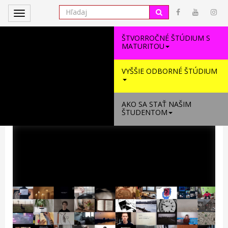
Toggle
navigation
ŠTVORROČNÉ ŠTÚDIUM S
MATURITOU
VYŠŠIE ODBORNÉ ŠTÚDIUM
AKO SA STAŤ NAŠIM
ŠTUDENTOM