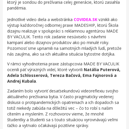
ktorý je sondou do prežívania celej generácie, ktorú zasiahla
pandémia
.
Jednotlivé
video diela a webstránka
COVIDEA.SK
vznikli ako
výstup každoročnej odbornej praxe MADESHIP, ktorú Škola
dizajnu realizuje v spolupráci s reklamnou agentúrou MADE
BY VACULIK. T
ento rok zadanie nesúviselo s návrhmi
kampaní alebo dizajnov produktov ako po minulé roky.
Pozornosť sme upriamili na samotných mladých ľudí, pretože
nás zaujíma, ako sa ich aktuálna situácia bytostne dotýka.
V rámci vyhodnotenia praxe zástupcovia MADE BY VACULIK
ocenili päť výrazných videí, ktoré vytvorili
Natália Puterová,
Adela Schlosserová, Tereza Bačová, Ema Fajnorová a
Andrej Kubala
.
Zadaním bolo vytvoriť desaťsekundovú videoreflexiu svojho
aktuálneho
prežívania bytia. V často pragmaticky vedenej
diskusii o protipandemických opatreniach a ich dopadoch sa
totiž niekedy zabúda na dôležitú vec – čo to robí s našim
cítením a myslením. Z rozhovorov vieme, že mnohé
študentky a študenti sa s touto situáciou vyrovnávajú veľmi
ťažko a vytrvalo
očakávajú pozitívne správy.