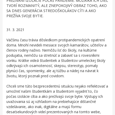
PREŽÍVANÍ IZOLÁCIE POČAS PANDÉMIE. MOZAIKA ICH DIEL
TVORÍ ROZMANITÝ, ALE ZNEPOKOJIVÝ OBRAZ TOHO, AKO
SA DNES GENERÁCIA STREDOŠKOLÁKOV CÍTI A AKO
PREŽÍVA SVOJE BYTIE.
31. 3. 2021
Väčšinu
času trávia dôsledkom
protipandemických opatrení
doma. Mnohí
nevideli mesiace svojich kamarátov, učiteľov a
členov rodiny naživo. Nemôžu ísť do školy, na kultúrne
podujatia, nemôžu sa stretnúť a zabaviť sa s rovesníkmi
vonku. Krátke videá študentiek a študentov umeleckej školy
odkrývajú ich osamotenosť, skepsu, stereotyp, pomaly
plynúci čas, spomienky, ale aj túžbu a nádej na návrat k
životu, ktorý poznali pred
covidom
.
Chceli sme túto bezprecedentnú situáciu nejako reflektovať a
umožniť
našim študentkám a študentom vyjadriť to, čo
počas izolácie cítia
a ako prežívajú svoje bytie.
Výstupy
ich
uvažovania sú aj vzhľadom na prebiehajúce dištančné
vzdelávanie, ako inak, digitálne a majú formu
desaťsekundových videí prezentovaných na tomto webe,