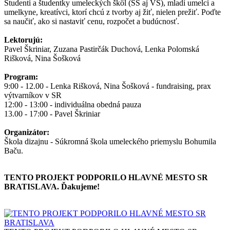
Študenti a študentky umeleckých škôl (SŠ aj VŠ), mladí umelci a
umelkyne, kreatívci, ktorí chcú z tvorby aj žiť, nielen prežiť. Poďte
sa naučiť, ako si nastaviť cenu, rozpočet a budúcnosť.
Lektorujú:
Pavel Škriniar, Zuzana Pastirčák Duchová, Lenka Polomská
Rišková, Nina Šošková
Program:
9:00 - 12.00 - Lenka Rišková, Nina Šošková - fundraising, prax
výtvarníkov v SR
12:00 - 13:00 - individuálna obedná pauza
13.00 - 17:00 - Pavel Škriniar
Organizátor:
Škola dizajnu - Súkromná škola umeleckého priemyslu Bohumila
Baču.
TENTO PROJEKT PODPORILO HLAVNÉ MESTO SR
BRATISLAVA. Ďakujeme!