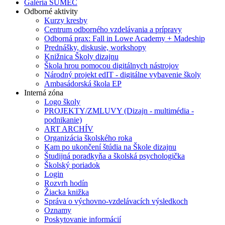
Galéria SUMEC
Odborné aktivity
Kurzy kresby
Centrum odborného vzdelávania a prípravy
Odborná prax: Fall in Lowe Academy + Madeship
Prednášky, diskusie, workshopy
Knižnica Školy dizajnu
Škola hrou pomocou digitálnych nástrojov
Národný projekt edIT - digitálne vybavenie školy
Ambasádorská škola EP
Interná zóna
Logo školy
PROJEKTY/ZMLUVY (Dizajn - multimédia -
podnikanie)
ART ARCHÍV
Organizácia školského roka
Kam po ukončení štúdia na Škole dizajnu
Študijná poradkyňa a školská psychologička
Školský poriadok
Login
Rozvrh hodín
Žiacka knižka
Správa o výchovno-vzdelávacích výsledkoch
Oznamy
Poskytovanie informácií