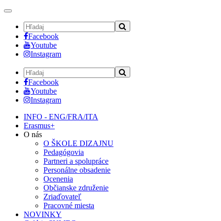
Toggle
navigation
Facebook
Youtube
Instagram
Facebook
Youtube
Instagram
INFO - ENG/FRA/ITA
Erasmus+
O nás
O ŠKOLE DIZAJNU
Pedagógovia
Partneri a spolupráce
Personálne obsadenie
Ocenenia
Občianske združenie
Zriaďovateľ
Pracovné miesta
NOVINKY