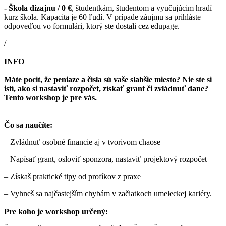
- Škola dizajnu / 0 €
, študentkám, študentom a vyučujúcim hradí
kurz škola. Kapacita je 60 ľudí. V prípade záujmu sa prihláste
odpoveďou vo formulári, ktorý ste dostali cez edupage.
/
INFO
Máte pocit, že peniaze a čísla sú vaše slabšie miesto? Nie ste si
istí, ako si nastaviť rozpočet, získať grant či zvládnuť dane?
Tento workshop je pre vás.
Čo sa naučíte:
– Zvládnuť osobné financie aj v tvorivom chaose
– Napísať grant, osloviť sponzora, nastaviť projektový rozpočet
– Získaš praktické tipy od profíkov z praxe
– Vyhneš sa najčastejším chybám v začiatkoch umeleckej kariéry.
Pre koho je workshop určený: