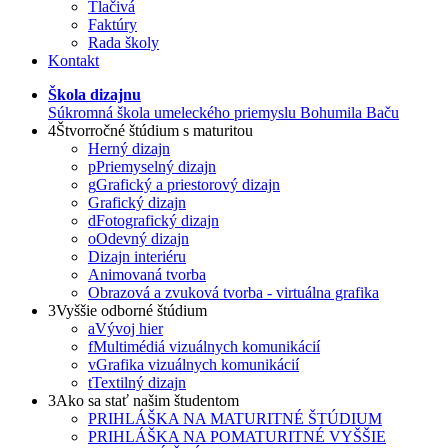
Tlačivá
Faktúry
Rada školy
Kontakt
Škola dizajnu
Súkromná škola umeleckého priemyslu Bohumila Baču
4
Štvorročné štúdium s maturitou
Herný dizajn
p
Priemyselný dizajn
g
Grafický a priestorový dizajn
Grafický dizajn
d
Fotografický dizajn
o
Odevný dizajn
Dizajn interiéru
Animovaná tvorba
Obrazová a zvuková tvorba - virtuálna grafika
3
Vyššie odborné štúdium
a
Vývoj hier
f
Multimédiá vizuálnych komunikácií
v
Grafika vizuálnych komunikácií
t
Textilný dizajn
3
Ako sa stať našim študentom
PRIHLÁŠKA NA MATURITNÉ ŠTÚDIUM
PRIHLÁŠKA NA POMATURITNÉ VYŠŠIE