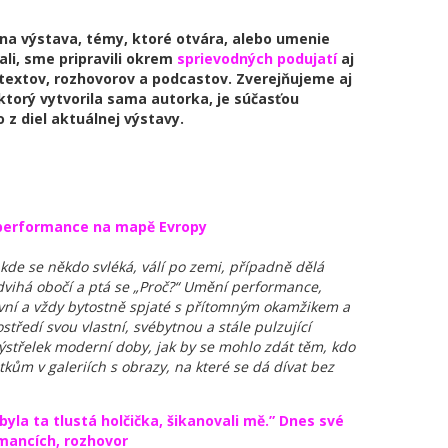
lna výstava, témy, ktoré otvára, alebo umenie
li, sme pripravili okrem
sprievodných podujatí
aj
 textov, rozhovorov a podcastov. Zverejňujeme aj
ktorý vytvorila sama autorka, je súčasťou
 z diel aktuálnej výstavy.
 performance na mapě Evropy
, kde se někdo svléká, válí po zemi, případně dělá
zdvihá obočí a ptá se „Proč?“ Umění performance,
ivní a vždy bytostně spjaté s přítomným okamžikem a
tředí svou vlastní, svébytnou a stále pulzující
 výstřelek moderní doby, jak by se mohlo zdát těm, kdo
tkům v galeriích s obrazy, na které se dá dívat bez
yla ta tlustá holčička, šikanovali mě.” Dnes své
rmancích, rozhovor