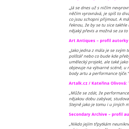
„Já se dnes už s ničím nevyrovn
něčím vyrovnává, je spíš to divá
co jsou schopni přijmout. A má
řeknou, že by se tu sice takhle
nějaký převis a možná se za to
Art Antiques – profil autorky
„Jako jedna z mála je se svým 
polštář nebo co bude kde přebýv
umělecký projekt, ale také jako 
objevuje na výtvarné scéně, u n
body artu a performance týče.“
Artalk.cz / Kateřina Olivová
„Může se zdát, že performance j
nějakou dobu zabývat, studovat
Stejně jako je tomu i u jiných m
Secondary Archive – profil a
„Nikdo jejím třpytkám neunikne