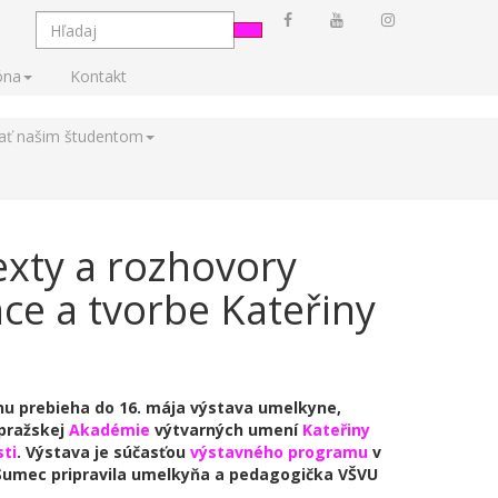
óna
Kontakt
tať našim študentom
texty a rozhovory
ce a tvorbe Kateřiny
ajnu prebieha do 16. mája výstava umelkyne,
pražskej
Akadémie
výtvarných umení
Kateřiny
sti
. Výstava je súčasťou
výstavného programu
v
u Sumec pripravila umelkyňa a pedagogička VŠVU