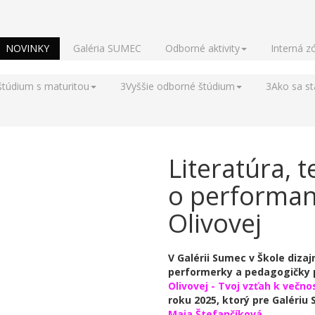
NOVINKY
Galéria SUMEC
Odborné aktivity
Interná z
štúdium s maturitou
3
Vyššie odborné štúdium
3
Ako sa s
Literatúra, 
o performan
Olivovej
​V Galérii Sumec v Škole diz
performerky a pedagogičky 
Olivovej - Tvoj vzťah k večno
roku 2025, ktorý pre Galéri
Maja Štefančíková
.