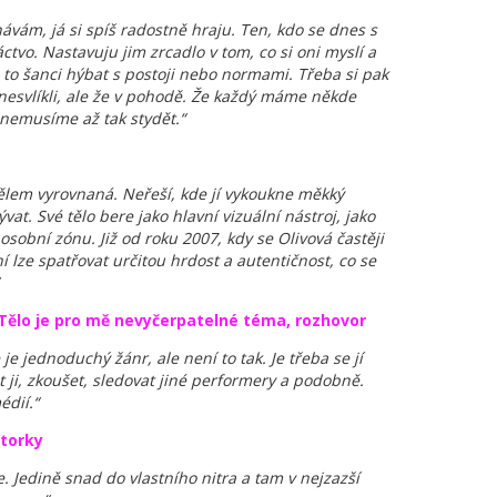
ávám, já si spíš radostně hraju. Ten, kdo se dnes s
ctvo. Nastavuju jim zrcadlo v tom, co si oni myslí a
 to šanci hýbat s postoji nebo normami. Třeba si pak
 nesvlíkli, ale že v pohodě. Že každý máme někde
 nemusíme až tak stydět.“
tělem vyrovnaná. Neřeší, kde jí vykoukne měkký
at. Své tělo bere jako hlavní vizuální nástroj, jako
osobní zónu. Již od roku 2007, kdy se Olivová častěji
í lze spatřovat určitou hrdost a autentičnost, co se
: Tělo je pro mě nevyčerpatelné téma, rozhovor
e jednoduchý žánr, ale není to tak. Je třeba se jí
 ji, zkoušet, sledovat jiné performery a podobně.
édií.“
utorky
. Jedině snad do vlastního nitra a tam v nejzazší