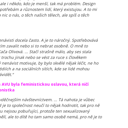
 ale i někdo, kdo je menší, tak má problém. Design
třebám a různostem lidí, který existujou. A to mi
 nic o nás, o těch našich tělech, ale spíš o těch
návisti docela často. A je to náročný. Spotřebovává
ím zavalit nebo si to nebrat osobně. O mně to
ča Olivová. ... Stačí strašně málo, aby ses stala
 trochu jinak nebo se vést za ruce s člověkem
 nenávist motivuje, by bylo skvělé nějak léčit, ne ho
diích a na sociálních sítích, kde se lidé mohou
vidět.“
AVU byla feministickou oslavou, která ničí
onistka
jvděčnejším návštevníctvem. ... Tá nahota je vůbec
je to společnost neučí to nějak hodnotit, tak pro ně
u nejsou pobuřujíci, protože ten sexualizovaný
lí, ale to dítě ho tam samo osobě nemá, pro ně je to