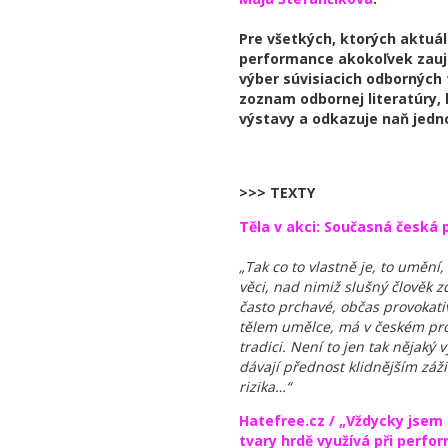
Pre všetkých, ktorých aktuá
performance akokoľvek zauja
výber súvisiacich odborných
zoznam odbornej literatúry, 
výstavy a odkazuje naň jedno
>>> TEXTY
Těla v akci: Současná česká
„Tak co to vlastně je, to umění
věci, nad nimiž slušný člověk 
často prchavé, občas provokat
tělem umělce, má v českém pros
tradici. Není to jen tak nějaký
dávají přednost klidnějším záži
rizika…“
Hatefree.cz / „Vždycky jsem b
tvary hrdě využívá při perfo