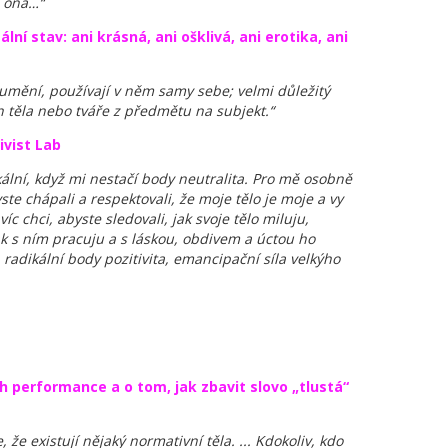
e ona…“
ní stav: ani krásná, ani ošklivá, ani erotika, ani
 umění, používají v něm samy sebe; velmi důležitý
h těla nebo tváře z předmětu na subjekt.“
ivist Lab
lní, když mi nestačí body neutralita. Pro mě osobně
yste chápali a respektovali, že moje tělo je moje a vy
c chci, abyste sledovali, jak svoje tělo miluju,
ak s ním pracuju a s láskou, obdivem a úctou ho
radikální body pozitivita, emancipační síla velkýho
 performance a o tom, jak zbavit slovo „tlustá“
 že existují nějaký normativní těla. ... Kdokoliv, kdo