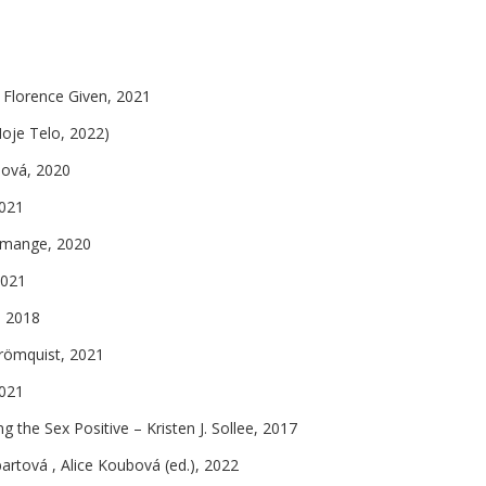
Florence Given, 2021
oje Telo, 2022)
jová, 2020
2021
rmange, 2020
2021
, 2018
trömquist, 2021
2021
g the Sex Positive – Kristen J. Sollee, 2017
artová , Alice Koubová (ed.), 2022