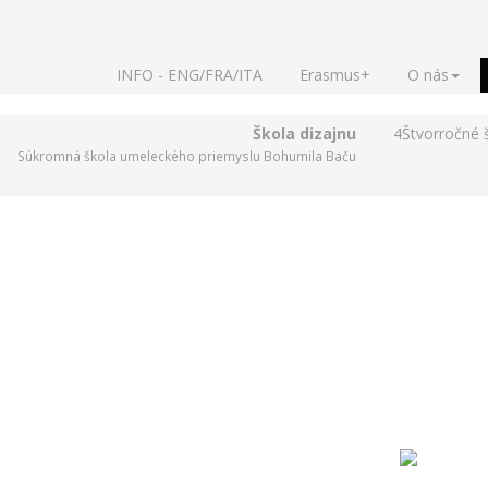
INFO - ENG/FRA/ITA
Erasmus+
O nás
Škola dizajnu
4
Štvorročné 
Súkromná škola umeleckého priemyslu Bohumila Baču