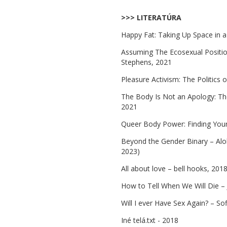
>>> LITERATÚRA
Happy Fat: Taking Up Space in 
Assuming The Ecosexual Position
Stephens, 2021
Pleasure Activism: The Politics
The Body Is Not an Apology: Th
2021
Queer Body Power: Finding Your 
Beyond the Gender Binary – Alo
2023)
All about love – bell hooks, 201
How to Tell When We Will Die –
Will I ever Have Sex Again? – S
Iné telá.txt - 2018