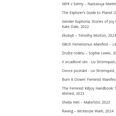
Věřit v šelmy – Nastassja Marti
The Explorer’s Guide to Planet 
Gender Euphoria: Stories of Joy
Kate Dale, 2022
Ekobytí – Timothy Morton, 202
Glitch Feminismus Manifest – Le
Zrušte rodinu – Sophie Lewis, 2
V zrcadlové síni - Liv Strömquist
Ovoce poznání - Liv Strömquist
Burn It Down!: Feminist Manifes
The Feminist Killjoy Handbook: T
Ahmed, 2023
Sheila Heti – Mateřství, 2023
Raving – McKenzie Wark, 2024