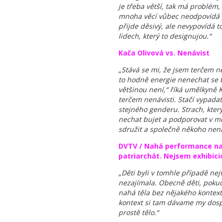
je třeba větší, tak má problém,
mnoha věcí vůbec neodpovídá po
přijde děsivý, ale nevypovídá to
lidech, který to designujou.“
Kača Olivová vs. Nenávist
„Stává se mi, že jsem terčem ne
to hodně energie nenechat se t
většinou není,“ říká umělkyně Ka
terčem nenávisti. Stačí vypadat
stejného genderu. Strach, který
nechat bujet a podporovat v mé
sdružit a společně někoho nená
DVTV / Nahá performance na 
patriarchát. Nejsem exhibici
„Děti byli v tomhle případě ne
nezajímala. Obecně děti, pokud 
nahá těla bez nějakého kontext
kontext si tam dávame my dospě
prostě tělo.“