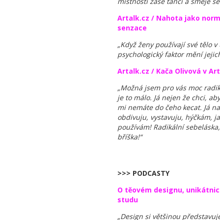
místnosti zase tančí a směje s
Artalk.cz / Nahota jako normál
senzace
„Když ženy používají své tělo v
psychologický faktor mění jejic
Artalk.cz / Kača Olivová v Art
„Možná jsem pro vás moc radiká
je to málo. Já nejen že chci, ab
mi nemáte do čeho kecat. Já naví
obdivuju, vystavuju, hýčkám, j
používám! Radikální sebeláska, 
bříška!“
>>> PODCASTY
O těovém designu, unikátnich
studu
„Design si většinou představuje,