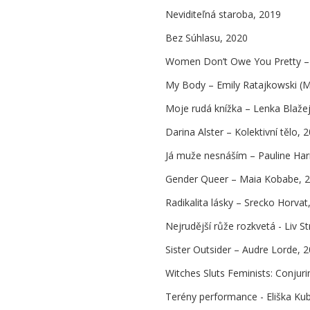
Neviditeľná staroba, 2019
Bez Súhlasu, 2020
Women Don’t Owe You Pretty – 
My Body – Emily Ratajkowski (M
Moje rudá knížka – Lenka Blaže
Darina Alster – Kolektivní tělo, 
Já muže nesnáším – Pauline Ha
Gender Queer – Maia Kobabe, 
Radikalita lásky – Srecko Horvat
Nejrudější růže rozkvetá - Liv S
Sister Outsider – Audre Lorde, 
Witches Sluts Feminists: Conjurin
Terény performance - Eliška Kub