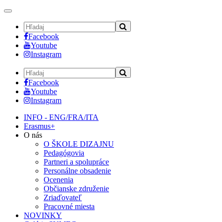
Toggle
navigation
Facebook
Youtube
Instagram
Facebook
Youtube
Instagram
INFO - ENG/FRA/ITA
Erasmus+
O nás
O ŠKOLE DIZAJNU
Pedagógovia
Partneri a spolupráce
Personálne obsadenie
Ocenenia
Občianske združenie
Zriaďovateľ
Pracovné miesta
NOVINKY