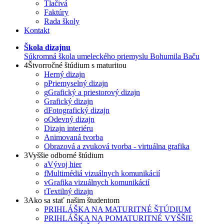
Tlačivá
Faktúry
Rada školy
Kontakt
Škola dizajnu
Súkromná škola umeleckého priemyslu Bohumila Baču
4
Štvorročné štúdium s maturitou
Herný dizajn
p
Priemyselný dizajn
g
Grafický a priestorový dizajn
Grafický dizajn
d
Fotografický dizajn
o
Odevný dizajn
Dizajn interiéru
Animovaná tvorba
Obrazová a zvuková tvorba - virtuálna grafika
3
Vyššie odborné štúdium
a
Vývoj hier
f
Multimédiá vizuálnych komunikácií
v
Grafika vizuálnych komunikácií
t
Textilný dizajn
3
Ako sa stať našim študentom
PRIHLÁŠKA NA MATURITNÉ ŠTÚDIUM
PRIHLÁŠKA NA POMATURITNÉ VYŠŠIE