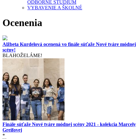
ODBORNÉ ŠTÚDIUM
VYBAVENIE A ŠKOLNÉ
Ocenenia
Alžbeta Kurdelová ocenená vo finále súťaže Nové tváre módnej
scény!
BLAHOŽELÁME!
Finále súťaže Nové tváre módnej scény 2021 - kolekcia Marcely
Greifovej
*