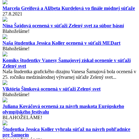
Marcela Greifová a Alžbeta Kurdelová vo finále módnej súťaže
27.8.2021
Nina Šajdová ocenená v súťaži Zelený svet za súbor básní
Blahoželáme!
Naša študentka Jessica Koller ocenená v súťaži MEDart
Blahoželáme!
Komiks študentky Vanesy Šamajovej získal ocenenie v súťaži
Zelený svet
​Naša študentka grafického dizajnu Vanesa Šamajová bola ocenená v
25. ročníku medzinárodnej výtvarnej súťaže Zelený svet...
Viktória Šimková ocenená v súťaži Zelený svet
Blahoželáme!
Juliana Kováčová ocenená za návrh maskota Európskeho
olympijského festivalu
BLAHOŽELÁME!
Študentka Jessica Koller vyhrala súťaž na návrh pohľadnice
pre Šamorín