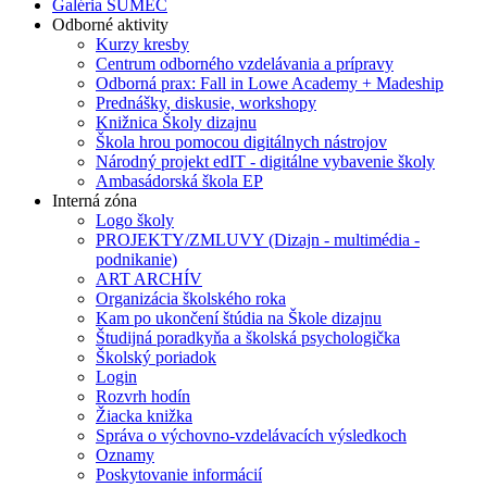
Galéria SUMEC
Odborné aktivity
Kurzy kresby
Centrum odborného vzdelávania a prípravy
Odborná prax: Fall in Lowe Academy + Madeship
Prednášky, diskusie, workshopy
Knižnica Školy dizajnu
Škola hrou pomocou digitálnych nástrojov
Národný projekt edIT - digitálne vybavenie školy
Ambasádorská škola EP
Interná zóna
Logo školy
PROJEKTY/ZMLUVY (Dizajn - multimédia -
podnikanie)
ART ARCHÍV
Organizácia školského roka
Kam po ukončení štúdia na Škole dizajnu
Študijná poradkyňa a školská psychologička
Školský poriadok
Login
Rozvrh hodín
Žiacka knižka
Správa o výchovno-vzdelávacích výsledkoch
Oznamy
Poskytovanie informácií