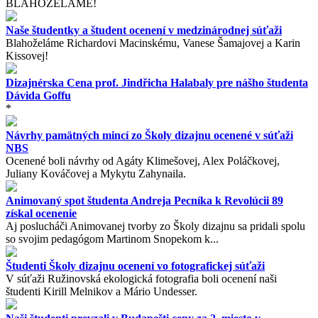
BLAHOŽELÁME!
Naše študentky a študent ocenení v medzinárodnej súťaži
Blahoželáme Richardovi Macinskému, Vanese Šamajovej a Karin
Kissovej!
Dizajnérska Cena prof. Jindřicha Halabaly pre nášho študenta
Dávida Goffu
*
Návrhy pamätných mincí zo Školy dizajnu ocenené v súťaži
NBS
Ocenené boli návrhy od Agáty Klimešovej, Alex Poláčkovej,
Juliany Kováčovej a Mykytu Zahynaila.
Animovaný spot študenta Andreja Pecníka k Revolúcii 89
získal ocenenie
Aj poslucháči Animovanej tvorby zo Školy dizajnu sa pridali spolu
so svojim pedagógom Martinom Snopekom k...
Študenti Školy dizajnu ocenení vo fotografickej súťaži
V súťaži Ružinovská ekologická fotografia boli ocenení naši
študenti Kirill Melnikov a Mário Undesser.