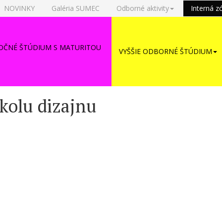
NOVINKY
Galéria SUMEC
Odborné aktivity
Interná z
OČNÉ ŠTÚDIUM S MATURITOU
VYŠŠIE ODBORNÉ ŠTÚDIUM
Školu dizajnu