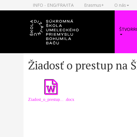
INFO - ENG/FRA/ITA
Erasmus+
O nás
ŠTVORR
Žiadosť o prestup na 
Ziadost_o_prestup_do_rocnika
.docx