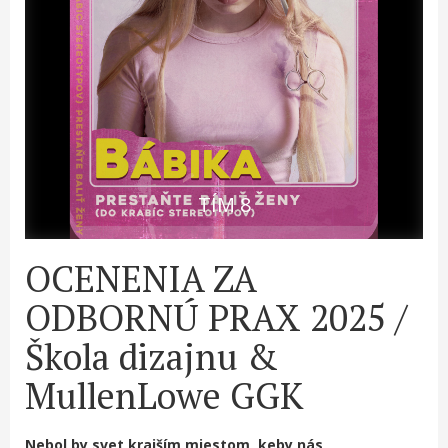
TÍM 8
OCENENIA ZA
ODBORNÚ PRAX 2025 /
Škola dizajnu &
MullenLowe GGK
Nebol by svet krajším miestom, keby nás