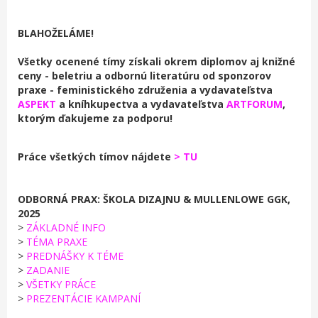
BLAHOŽELÁME!
Všetky ocenené tímy získali okrem diplomov aj knižné
ceny - beletriu a odbornú literatúru od sponzorov
praxe - feministického združenia a vydavateľstva
ASPEKT
a kníhkupectva a vydavateľstva
ARTFORUM
,
ktorým ďakujeme za podporu!
Práce všetkých tímov nájdete
> TU
ODBORNÁ PRAX: ŠKOLA DIZAJNU & MULLENLOWE GGK,
2025
>
ZÁKLADNÉ INFO
>
TÉMA PRAXE
>
PREDNÁŠKY K TÉME
>
ZADANIE
>
VŠETKY PRÁCE
>
PREZENTÁCIE KAMPANÍ