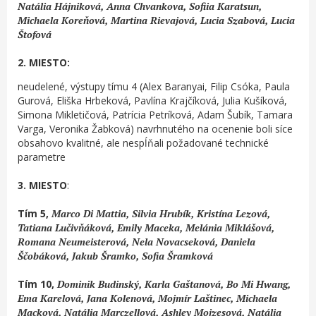
Natália Hájniková, Anna Chvankova, Sofiia Karatsun,
Michaela Koreňová, Martina Rievajová, Lucia Szabová, Lucia
Štofová
2. MIESTO:
neudelené, výstupy tímu 4 (Alex Baranyai, Filip Csóka, Paula
Gurová, Eliška Hrbeková, Pavlína Krajčíková, Julia Kušíková,
Simona Mikletičová, Patrícia Petríková, Adam Šubík, Tamara
Varga, Veronika Žabková) navrhnutého na ocenenie boli síce
obsahovo kvalitné, ale nespĺňali požadované technické
parametre
3. MIESTO
:
Tím 5,
Marco Di Mattia, Silvia Hrubík, Kristína Lezová,
Tatiana Lučivňáková, Emily Maceka, Melánia Miklášová,
Romana Neumeisterová, Nela Novacseková, Daniela
Ščobáková, Jakub Šramko, Sofia Šramková
Tím 10,
Dominik Budinský, Karla Gaštanová, Bo Mi Hwang,
Ema Karelová, Jana Kolenová, Mojmír Laštinec, Michaela
Macková, Natália Marczellová, Ashley Mojzesová, Natália