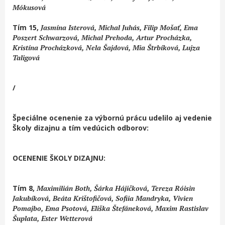
Mókusová
Tím 15,
Jasmína Isterová, Michal Juhás, Filip Mošať, Ema
Poszert Schwarzová, Michal Prehoda, Artur Procházka,
Kristína Procházková, Nela Šajdová, Mia Štrbíková, Lujza
Taligová
/
Špeciálne ocenenie za výbornú prácu udelilo aj vedenie
Školy dizajnu a tím vedúcich odborov:
OCENENIE ŠKOLY DIZAJNU:
Tím 8,
Maximilián Both, Šárka Hájičková, Tereza Róisin
Jakubíková, Beáta Krištofičová, Sofiia Mandryka, Vivien
Pomajbo, Ema Psotová, Eliška Štefáneková, Maxim Rastislav
Šuplata, Ester Wetterová