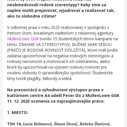
neobmedzovali rodové stereotypy? Keby sme sa
naplno mohli prejavovať, vyjadrovať a realizovať tak,
ako to slobodne cítime?
V odbornej praxi v roku 2025 realizovanej v spolupráci s
Petrom Ižom, kreatívnym riaditeľom z reklamnej agentúry
MullenLowe GGK
tvorilo 15 študentských tímov kampane na
tému: ZBAVME SA STEREOTYPOV, BUĎME SAMI SEBOU
(PREČO JE RODOVÁ ROVNOSŤ DÔLEŽITÁ), ktoré mali podľa
zadania upozorňovať na negatíva rodových stereotypov a
rodovej nerovnosti a motivovať k ich odstráneniu, alebo
ktoré by upozorňovali na význam rodovej rovnosti pre
osobnú slobodu či spravodlivejšiu spoločnosť. Študentské
tímy tvorili plagáty, bilbordy a videá.
Na prezentácii a vyhodnotení výstupov praxe v
kultúrnom centre A4 udelil Peter Ižo z MullenLowe GGK
11. 12. 2025 ocenenia za najzaujímavejšie práce:
1. MIESTO:
Tím 14,
Lucia Belianová, Šimon Dvonč, Rebeka Ďurčová,