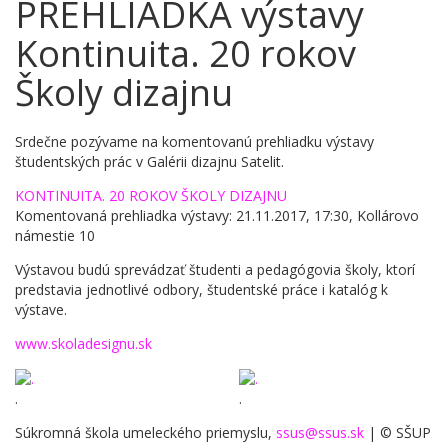
PREHLIADKA výstavy
Kontinuita. 20 rokov
Školy dizajnu
Srdečne pozývame na komentovanú prehliadku výstavy
študentských prác v Galérii dizajnu Satelit.
KONTINUITA. 20 ROKOV ŠKOLY DIZAJNU
Komentovaná prehliadka výstavy: 21.11.2017, 17:30, Kollárovo
námestie 10
Výstavou budú sprevádzať študenti a pedagógovia školy, ktorí
predstavia jednotlivé odbory, študentské práce i katalóg k
výstave.
www.skoladesignu.sk
.
.
Súkromná škola umeleckého priemyslu,
ssus@ssus.sk
| © SŠUP