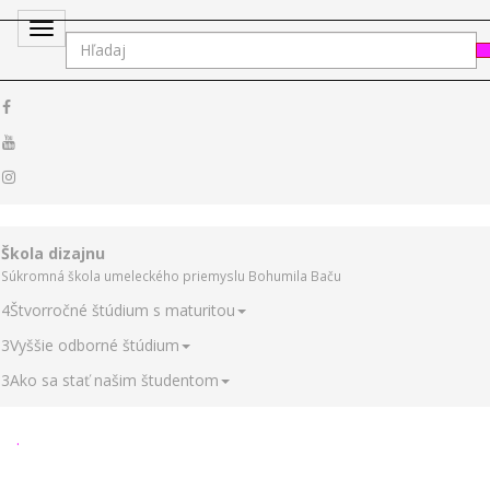
Toggle
navigation
Škola dizajnu
Súkromná škola umeleckého priemyslu Bohumila Baču
4
Štvorročné štúdium s maturitou
3
Vyššie odborné štúdium
3
Ako sa stať našim študentom
.