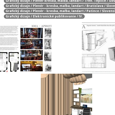
Grafický dizajn / Plenér kresba, maľba, landart / Tren. Teplice / Sl
Grafický dizajn / Plenér - kresba, maľba, landart / Bratislava / Slo
Grafický dizajn / Plenér - kresba, maľba, landart / Patince / Sloven
Grafický dizajn / Elektronické publikovanie / IV.