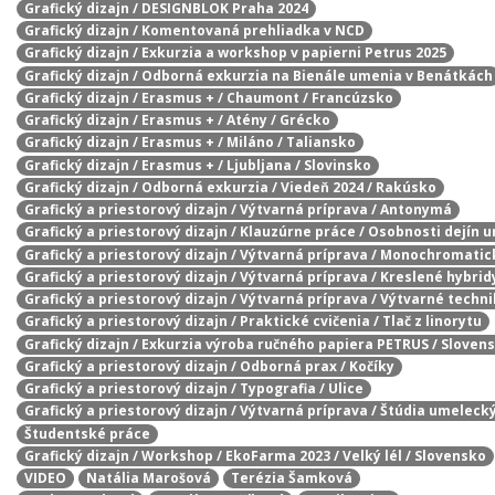
Grafický dizajn / DESIGNBLOK Praha 2024
Grafický dizajn / Komentovaná prehliadka v NCD
Grafický dizajn / Exkurzia a workshop v papierni Petrus 2025
Grafický dizajn / Odborná exkurzia na Bienále umenia v Benátkách
Grafický dizajn / Erasmus + / Chaumont / Francúzsko
Grafický dizajn / Erasmus + / Atény / Grécko
Grafický dizajn / Erasmus + / Miláno / Taliansko
Grafický dizajn / Erasmus + / Ljubljana / Slovinsko
Grafický dizajn / Odborná exkurzia / Viedeň 2024 / Rakúsko
Grafický a priestorový dizajn / Výtvarná príprava / Antonymá
Grafický a priestorový dizajn / Klauzúrne práce / Osobnosti dejín 
Grafický a priestorový dizajn / Výtvarná príprava / Monochromatic
Grafický a priestorový dizajn / Výtvarná príprava / Kreslené hybrid
Grafický a priestorový dizajn / Výtvarná príprava / Výtvarné techn
Grafický a priestorový dizajn / Praktické cvičenia / Tlač z linorytu
Grafický dizajn / Exkurzia výroba ručného papiera PETRUS / Sloven
Grafický a priestorový dizajn / Odborná prax / Kočíky
Grafický a priestorový dizajn / Typografia / Ulice
Grafický a priestorový dizajn / Výtvarná príprava / Štúdia umelecký
Študentské práce
Grafický dizajn / Workshop / EkoFarma 2023 / Velký lél / Slovensko
VIDEO
Natália Marošová
Terézia Šamková