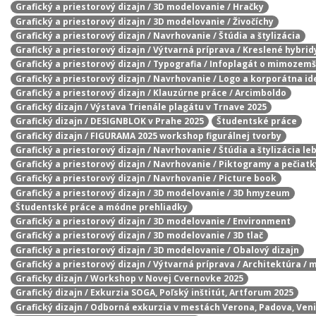
Grafický a priestorový dizajn / 3D modelovanie / Hračky
Grafický a priestorový dizajn / 3D modelovanie / Živočíchy
Grafický a priestorový dizajn / Navrhovanie / Štúdia a štylizácia
Grafický a priestorový dizajn / Výtvarná príprava / Kreslené hybrid
Grafický a priestorový dizajn / Typografia / Infoplagát o mimozem
Grafický a priestorový dizajn / Navrhovanie / Logo a korporátna id
Grafický a priestorový dizajn / Klauzúrne práce / Arcimboldo
Grafický dizajn / Výstava Trienále plagátu v Trnave 2025
Grafický dizajn / DESIGNBLOK v Prahe 2025
Študentské práce
Grafický dizajn / FIGURAMA 2025 workshop figurálnej tvorby
Grafický a priestorový dizajn / Navrhovanie / Štúdia a štylizácia le
Grafický a priestorový dizajn / Navrhovanie / Piktogramy a pečiatk
Grafický a priestorový dizajn / Navrhovanie / Picture book
Grafický a priestorový dizajn / 3D modelovanie / 3D hmyzeum
Študentské práce a módne prehliadky
Grafický a priestorový dizajn / 3D modelovanie / Environment
Grafický a priestorový dizajn / 3D modelovanie / 3D tlač
Grafický a priestorový dizajn / 3D modelovanie / Obalový dizajn
Grafický a priestorový dizajn / Výtvarná príprava / Architektúra / 
Graficky dizajn / Workshop v Novej Cvernovke 2025
Grafický dizajn / Exkurzia SOGA, Poľský inštitút, Artforum 2025
Grafický dizajn / Odborná exkurzia v mestách Verona, Padova, Ven