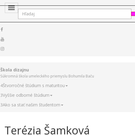
Toggle
navigation
Škola dizajnu
Súkromná škola umeleckého priemyslu Bohumila Baču
4
Štvorročné štúdium s maturitou
3
Vyššie odborné štúdium
3
Ako sa stať našim študentom
Terézia Šamková