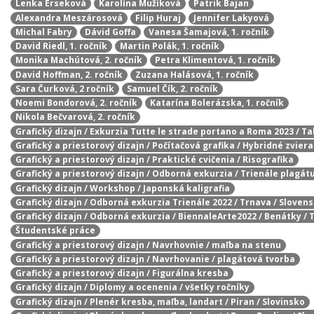
Lenka Erseková
Karolína Mužíková
Patrik Bajan
Alexandra Meszárosová
Filip Huraj
Jennifer Lakyová
Michal Fabry
Dávid Goffa
Vanesa Šamajová, 1. ročník
David Riedl, 1. ročník
Martin Polák, 1. ročník
Monika Machútová, 2. ročník
Petra Klimentová, 1. ročník
David Hoffman, 2. ročník
Zuzana Halásová, 1. ročník
Sara Čurková, 2 ročník
Samuel Čík, 2. ročník
Noemi Bondorová, 2. ročník
Katarína Bolerázska, 1. ročník
Nikola Bečvarová, 2. ročník
Grafický dizajn / Exkurzia Tutte le strade portano a Roma 2023 / T
Grafický a priestorový dizajn / Počítačová grafika / Hybridné zvier
Grafický a priestorový dizajn / Praktické cvičenia / Risografika
Grafický a priestorový dizajn / Odborná exkurzia / Trienále plagát
Grafický dizajn / Workshop / Japonská kaligrafia
Grafický dizajn / Odborná exkurzia Trienále 2022 / Trnava / Sloven
Grafický dizajn / Odborná exkurzia / BiennaleArte2022 / Benátky / 
Študentské práce
Grafický a priestorový dizajn / Navrhovnie / maľba na stenu
Grafický a priestorový dizajn / Navrhovanie / plagátová tvorba
Grafický a priestorový dizajn / Figurálna kresba
Grafický dizajn / Diplomy a ocenenia / všetky ročníky
Grafický dizajn / Plenér kresba, maľba, landart / Piran / Slovinsko