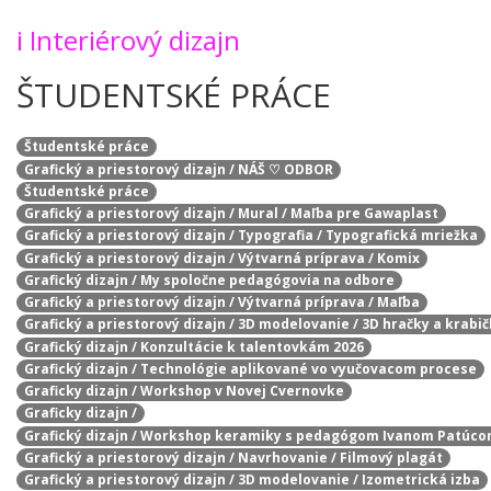
i
Interiérový dizajn
ŠTUDENTSKÉ PRÁCE
Študentské práce
Grafický a priestorový dizajn / NÁŠ ♡ ODBOR
Študentské práce
Grafický a priestorový dizajn / Mural / Maľba pre Gawaplast
Grafický a priestorový dizajn / Typografia / Typografická mriežka
Grafický a priestorový dizajn / Výtvarná príprava / Komix
Grafický dizajn / My spoločne pedagógovia na odbore
Grafický a priestorový dizajn / Výtvarná príprava / Maľba
Grafický a priestorový dizajn / 3D modelovanie / 3D hračky a krabi
Grafický dizajn / Konzultácie k talentovkám 2026
Grafický dizajn / Technológie aplikované vo vyučovacom procese
Graficky dizajn / Workshop v Novej Cvernovke
Graficky dizajn /
Grafický dizajn / Workshop keramiky s pedagógom Ivanom Patúc
Grafický a priestorový dizajn / Navrhovanie / Filmový plagát
Grafický a priestorový dizajn / 3D modelovanie / Izometrická izba