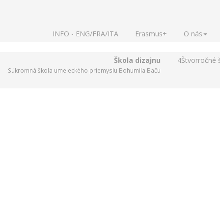
INFO - ENG/FRA/ITA
Erasmus+
O nás
Škola dizajnu
4
Štvorročné 
Súkromná škola umeleckého priemyslu Bohumila Baču