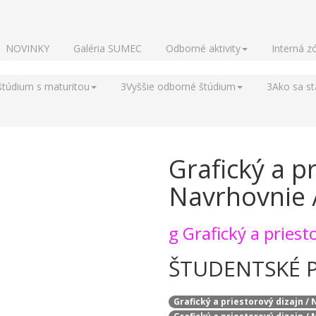
NOVINKY
Galéria SUMEC
Odborné aktivity
Interná z
štúdium s maturitou
3
Vyššie odborné štúdium
3
Ako sa s
Grafický a pr
Navrhovnie 
g
Grafický a priest
ŠTUDENTSKÉ 
Grafický a priestorový dizajn 