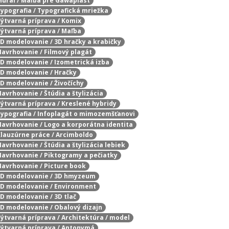
 Mural / Maľba pre Gawaplast
 Typografia / Typografická mriežka
 Výtvarná príprava / Komix
 Výtvarná príprava / Maľba
 3D modelovanie / 3D hračky a krabičky
 Navrhovanie / Filmový plagát
 3D modelovanie / Izometrická izba
 3D modelovanie / Hračky
3D modelovanie / Živočíchy
Navrhovanie / Štúdia a štylizácia
 Výtvarná príprava / Kreslené hybridy
 Typografia / Infoplagát o mimozemšťanovi
 Navrhovanie / Logo a korporátna identita
 Klauzúrne práce / Arcimboldo
Navrhovanie / Štúdia a štylizácia lebiek
 Navrhovanie / Piktogramy a pečiatky
 Navrhovanie / Picture book
/ 3D modelovanie / 3D hmyzeum
 3D modelovanie / Environment
3D modelovanie / 3D tlač
 3D modelovanie / Obalový dizajn
 Výtvarná príprava / Architektúra / model
 Výtvarná príprava / Antonymá