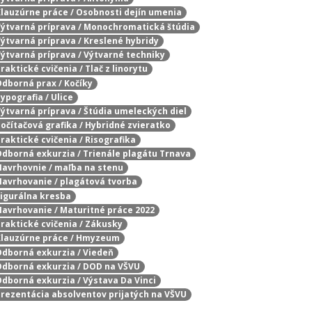
 Klauzúrne práce / Osobnosti dejín umenia
 Výtvarná príprava / Monochromatická štúdia
 Výtvarná príprava / Kreslené hybridy
 Výtvarná príprava / Výtvarné techniky
raktické cvičenia / Tlač z linorytu
 Odborná prax / Kočíky
Typografia / Ulice
 Výtvarná príprava / Štúdia umeleckých diel
Počítačová grafika / Hybridné zvieratko
Praktické cvičenia / Risografika
 Odborná exkurzia / Trienále plagátu Trnava
 Navrhovnie / maľba na stenu
 Navrhovanie / plagátová tvorba
 Figurálna kresba
 Navrhovanie / Maturitné práce 2022
Praktické cvičenia / Zákusky
/ Klauzúrne práce / Hmyzeum
 Odborná exkurzia / Viedeň
 Odborná exkurzia / DOD na VŠVU
 Odborná exkurzia / Výstava Da Vinci
 Prezentácia absolventov prijatých na VŠVU