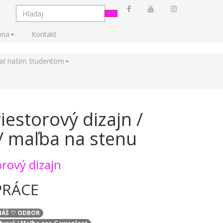
óna
Kontakt
tať našim študentom
iestorový dizajn /
/ maľba na stenu
orový dizajn
PRÁCE
/ NÁŠ ♡ ODBOR