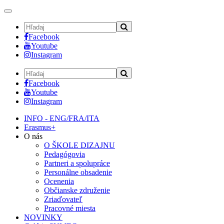
Toggle
navigation
Facebook
Youtube
Instagram
Facebook
Youtube
Instagram
INFO - ENG/FRA/ITA
Erasmus+
O nás
O ŠKOLE DIZAJNU
Pedagógovia
Partneri a spolupráce
Personálne obsadenie
Ocenenia
Občianske združenie
Zriaďovateľ
Pracovné miesta
NOVINKY