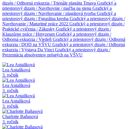
dizajn / Odborná exkurzia / Trienále plagátu Trnava
Grafický a
priestorový dizajn / Navrhovnie / maľba na stenu
Grafický a
priestorový dizajn / Navrhovanie / plagátová tvorba
Grafický a
priestorový dizajn / Figurálna kresba
Grafický a priestorový dizajn /
Navrhovanie / Maturitné práce 2022
Grafický a priestorový dizajn /
Praktické cvičenia / Zákusky
Grafický a priestorový dizajn /
Klauzúrne práce / Hmyzeum
Grafický a priestorový dizajn /
Odborná exkurzia / Viedeň
Grafický a priestorový dizajn / Odborná
exkurzia / DOD na VŠVU
Grafický a priestorový dizajn / Odborná
exkurzia / Výstava Da Vinci
Grafický a priestorový dizajn /
Prezentácia absolventov prijatých na VŠVU
Lea Antalíková
3. ročník
Lea Antalíková
3. ročník
Lea Antalíková
3. ročník
Charlotte Baňasová
3. ročník