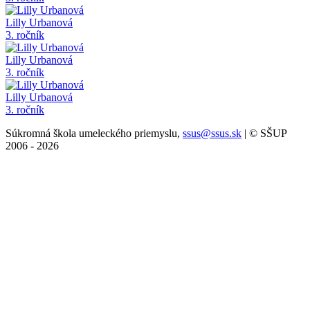
Lilly Urbanová
3. ročník
Lilly Urbanová
3. ročník
Lilly Urbanová
3. ročník
Súkromná škola umeleckého priemyslu,
ssus@ssus.sk
| © SŠUP
2006 - 2026