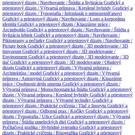
priestorový dizajn / Navrhovanie / Štúdia a štylizácia
Grafický a
priestorový dizajn / Výtvarná príprava / Kreslené hybridy
Grafický a
priestorový dizajn / Typografia / Infoplagát o mimozemšťanovi
Grafický a priestorový dizajn / Navrhovanie / Logo a korporátna
identita
Grafický a priestorový dizajn / Klauzúrne práce /
Arcimboldo
Grafický a priestorový dizajn / Navrhovanie / Štúdia a
štylizácia lebiek
Grafický a priestorový dizajn / Navrhovanie /
Piktogramy a pečiatky
Grafický a priestorový dizajn / Navrhovanie /
Picture book
Grafický a priestorový dizajn / 3D modelovanie / 3D
hmyzeum
Grafický a priestorový dizajn / 3D modelovanie /
Environment
Grafický a priestorový dizajn / 3D modelovanie / 3D
tlač
Grafický a priestorový dizajn / 3D modelovanie / Obalový
dizajn
Grafický a priestorový dizajn / Výtvarná príprava /
Architektúra / model
Grafický a priestorový dizajn / Výtvarná
príprava / Antonymá
Grafický a priestorový dizajn / Klauzúrne
práce / Osobnosti dejín umenia
Grafický a priestorový dizajn /
Výtvarná príprava / Monochromatická štúdia
Grafický a priestorový
dizajn / Výtvarná príprava / Kreslené hybridy
Grafický a priestorový
dizajn / Výtvarná príprava / Výtvarné techniky
Grafický a
priestorový dizajn / Praktické cvičenia / Tlač z linorytu
Grafický a
priestorový dizajn / Odborná prax / Kočíky
Grafický a priestorový
dizajn / Typografia / Ulice
Grafický a priestorový dizajn / Výtvarná
príprava / Štúdia umeleckých diel
Grafický a priestorový dizajn /
Počítačová grafika / Hybridné zvieratko
Grafický a priestorový
dizajn / Praktické cvičenia / Risografika
Grafický a priestorový