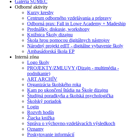
Galéria SUMEC
Odborné aktivity
Kurzy kresby
Centrum odborného vzdelávania a prípravy
Odborná prax: Fall in Lowe Academy + Madeship
Prednášky, diskusie, workshopy
Knižnica Školy dizajnu
Škola hrou pomocou digitálnych nástrojov
Národný projekt edIT - digitálne vybavenie školy
Ambasádorská škola EP
Interná zóna
Logo školy
PROJEKTY/ZMLUVY (Dizajn - multimédia -
podnikanie)
ART ARCHÍV
Organizácia školského roka
Kam po ukončení štúdia na Škole dizajnu
Študijná poradkyňa a školská psychologička
Školský poriadok
Login
Rozvrh hodín
Žiacka knižka
Správa o výchovno-vzdelávacích výsledkoch
Oznamy
Poskytovanie informácií