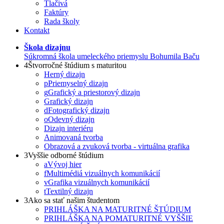
Tlačivá
Faktúry
Rada školy
Kontakt
Škola dizajnu
Súkromná škola umeleckého priemyslu Bohumila Baču
4
Štvorročné štúdium s maturitou
Herný dizajn
p
Priemyselný dizajn
g
Grafický a priestorový dizajn
Grafický dizajn
d
Fotografický dizajn
o
Odevný dizajn
Dizajn interiéru
Animovaná tvorba
Obrazová a zvuková tvorba - virtuálna grafika
3
Vyššie odborné štúdium
a
Vývoj hier
f
Multimédiá vizuálnych komunikácií
v
Grafika vizuálnych komunikácií
t
Textilný dizajn
3
Ako sa stať našim študentom
PRIHLÁŠKA NA MATURITNÉ ŠTÚDIUM
PRIHLÁŠKA NA POMATURITNÉ VYŠŠIE