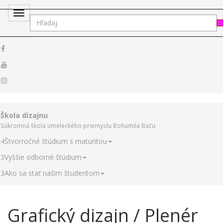
Toggle
navigation
Škola dizajnu
Súkromná škola umeleckého priemyslu Bohumila Baču
4
Štvorročné štúdium s maturitou
3
Vyššie odborné štúdium
3
Ako sa stať našim študentom
Grafický dizajn / Plenér