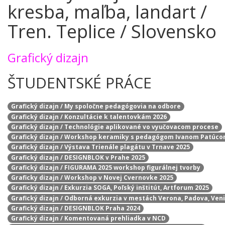
kresba, maľba, landart /
Tren. Teplice / Slovensko
Grafický dizajn
ŠTUDENTSKÉ PRÁCE
Grafický dizajn / My spoločne pedagógovia na odbore
Grafický dizajn / Konzultácie k talentovkám 2026
Grafický dizajn / Technológie aplikované vo vyučovacom procese
Grafický dizajn / Workshop keramiky s pedagógom Ivanom Patúc
Grafický dizajn / Výstava Trienále plagátu v Trnave 2025
Grafický dizajn / DESIGNBLOK v Prahe 2025
Grafický dizajn / FIGURAMA 2025 workshop figurálnej tvorby
Graficky dizajn / Workshop v Novej Cvernovke 2025
Grafický dizajn / Exkurzia SOGA, Poľský inštitút, Artforum 2025
Grafický dizajn / Odborná exkurzia v mestách Verona, Padova, Ven
Grafický dizajn / DESIGNBLOK Praha 2024
Grafický dizajn / Komentovaná prehliadka v NCD