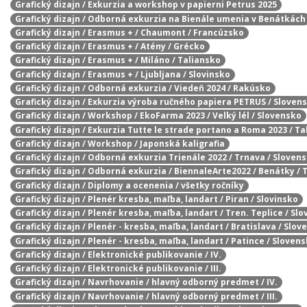
Grafický dizajn / Exkurzia a workshop v papierni Petrus 2025
Grafický dizajn / Odborná exkurzia na Bienále umenia v Benátkách
Grafický dizajn / Erasmus + / Chaumont / Francúzsko
Grafický dizajn / Erasmus + / Atény / Grécko
Grafický dizajn / Erasmus + / Miláno / Taliansko
Grafický dizajn / Erasmus + / Ljubljana / Slovinsko
Grafický dizajn / Odborná exkurzia / Viedeň 2024 / Rakúsko
Grafický dizajn / Exkurzia výroba ručného papiera PETRUS / Sloven
Grafický dizajn / Workshop / EkoFarma 2023 / Velký lél / Slovensko
Grafický dizajn / Exkurzia Tutte le strade portano a Roma 2023 / T
Grafický dizajn / Workshop / Japonská kaligrafia
Grafický dizajn / Odborná exkurzia Trienále 2022 / Trnava / Sloven
Grafický dizajn / Odborná exkurzia / BiennaleArte2022 / Benátky / 
Grafický dizajn / Diplomy a ocenenia / všetky ročníky
Grafický dizajn / Plenér kresba, maľba, landart / Piran / Slovinsko
Grafický dizajn / Plenér kresba, maľba, landart / Tren. Teplice / Sl
Grafický dizajn / Plenér - kresba, maľba, landart / Bratislava / Slo
Grafický dizajn / Plenér - kresba, maľba, landart / Patince / Sloven
Grafický dizajn / Elektronické publikovanie / IV.
Grafický dizajn / Elektronické publikovanie / III.
Grafický dizajn / Navrhovanie / hlavný odborný predmet / IV.
Grafický dizajn / Navrhovanie / hlavný odborný predmet / III.