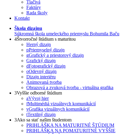
Tlačivá
Faktúry
Rada školy
Kontakt
Škola dizajnu
Súkromná škola umeleckého priemyslu Bohumila Baču
4
Štvorročné štúdium s maturitou
Herný dizajn
p
Priemyselný dizajn
g
Grafický a priestorový dizajn
Grafický dizajn
d
Fotografický dizajn
o
Odevný dizajn
Dizajn interiéru
Animovaná tvorba
Obrazová a zvuková tvorba - virtuálna grafika
3
Vyššie odborné štúdium
a
Vývoj hier
f
Multimédiá vizuálnych komunikácií
v
Grafika vizuálnych komunikácií
t
Textilný dizajn
3
Ako sa stať našim študentom
PRIHLÁŠKA NA MATURITNÉ ŠTÚDIUM
PRIHLÁŠKA NA POMATURITNÉ VYŠŠIE