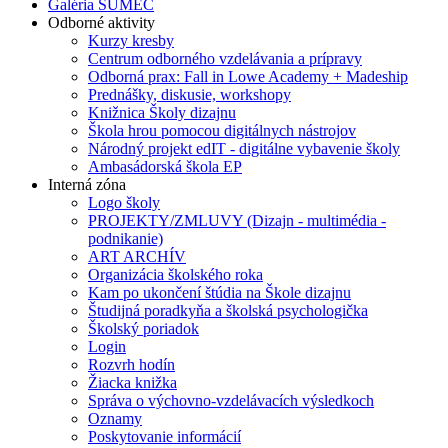
Galéria SUMEC
Odborné aktivity
Kurzy kresby
Centrum odborného vzdelávania a prípravy
Odborná prax: Fall in Lowe Academy + Madeship
Prednášky, diskusie, workshopy
Knižnica Školy dizajnu
Škola hrou pomocou digitálnych nástrojov
Národný projekt edIT - digitálne vybavenie školy
Ambasádorská škola EP
Interná zóna
Logo školy
PROJEKTY/ZMLUVY (Dizajn - multimédia -
podnikanie)
ART ARCHÍV
Organizácia školského roka
Kam po ukončení štúdia na Škole dizajnu
Študijná poradkyňa a školská psychologička
Školský poriadok
Login
Rozvrh hodín
Žiacka knižka
Správa o výchovno-vzdelávacích výsledkoch
Oznamy
Poskytovanie informácií