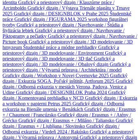
identita
Grafický a priestorový dizajn / Klauzúrne práce /
Arcimboldo
Grafický dizajn / Výstava Trienále plagátu v Trnave
2025
Grafický dizajn / DESIGNBLOK v Prahe 2025
Študentské
práce
Grafický dizajn / FIGURAMA 2025 workshop figurálnej
tvorby
Grafický a priestorový dizajn / Navrhovanie / Štúdia a
štylizácia lebiek
Grafický a priestorový dizajn / Navrhovanie /
Piktogramy a pečiatky
Grafický a priestorový dizajn / Navrhovanie /
Picture book
Grafický a priestorový dizajn / 3D modelovanie / 3D
hmyzeum
Študentské práce a módne prehliadky
Grafický a
priestorový dizajn / 3D modelovanie / Environment
Grafický a
priestorový dizajn / 3D modelovanie / 3D tlač
Grafický a
priestorový dizajn / 3D modelovanie / Obalový dizajn
Grafický a
priestorový dizajn / Výtvarná príprava / Architektúra / model
Graficky dizajn / Workshop v Novej Cvernovke 2025
Grafický
dizajn / Exkurzia SOGA, Poľský inštitút, Artforum 2025
Grafický
dizajn / Odborná exkurzia v mestách Verona, Padova, Venice a
Udine
Grafický dizajn / DESIGNBLOK Praha 2024
Grafický
dizajn / Komentovaná prehliadka v NCD
Grafický dizajn / Exkurzia
a workshop v papierni Petrus 2025
Grafický dizajn / Odborná
exkurzia na Bienále umenia v Benátkách
Grafický dizajn / Erasmus
+ / Chaumont / Francúzsko
Grafický dizajn / Erasmus + / Atény /
Grécko
Grafický dizajn / Erasmus + / Miláno / Taliansko
Grafický
dizajn / Erasmus + / Ljubljana / Slovinsko
Grafický dizajn /
Odborná exkurzia / Viedeň 2024 / Rakúsko
Grafický a priestorový
dizajn / Výtvarná príprava / Antonymá
Grafický a priestorový dizajn