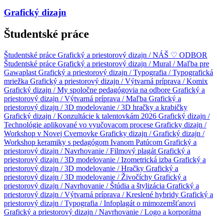
Grafický dizajn
Študentské práce
Študentské práce
Grafický a priestorový dizajn / NÁŠ ♡ ODBOR
Študentské práce
Grafický a priestorový dizajn / Mural / Maľba pre
Gawaplast
Grafický a priestorový dizajn / Typografia / Typografická
mriežka
Grafický a priestorový dizajn / Výtvarná príprava / Komix
Grafický dizajn / My spoločne pedagógovia na odbore
Grafický a
priestorový dizajn / Výtvarná príprava / Maľba
Grafický a
priestorový dizajn / 3D modelovanie / 3D hračky a krabičky
Grafický dizajn / Konzultácie k talentovkám 2026
Grafický dizajn /
Technológie aplikované vo vyučovacom procese
Graficky dizajn /
Workshop v Novej Cvernovke
Graficky dizajn /
Grafický dizajn /
Workshop keramiky s pedagógom Ivanom Patúcom
Grafický a
priestorový dizajn / Navrhovanie / Filmový plagát
Grafický a
priestorový dizajn / 3D modelovanie / Izometrická izba
Grafický a
priestorový dizajn / 3D modelovanie / Hračky
Grafický a
priestorový dizajn / 3D modelovanie / Živočíchy
Grafický a
priestorový dizajn / Navrhovanie / Štúdia a štylizácia
Grafický a
priestorový dizajn / Výtvarná príprava / Kreslené hybridy
Grafický a
priestorový dizajn / Typografia / Infoplagát o mimozemšťanovi
Grafický a priestorový dizajn / Navrhovanie / Logo a korporátna