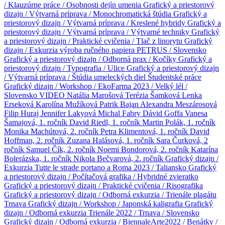
/ Klauzúrne práce / Osobnosti dejín umenia
Grafický a priestorový
dizajn / Výtvarná príprava / Monochromatická štúdia
Grafický a
priestorový dizajn / Výtvarná príprava / Kreslené hybridy
Grafický a
priestorový dizajn / Výtvarná príprava / Výtvarné techniky
Grafický
a priestorový dizajn / Praktické cvičenia / Tlač z linorytu
Grafický
dizajn / Exkurzia výroba ručného papiera PETRUS / Slovensko
Grafický a priestorový dizajn / Odborná prax / Kočíky
Grafický a
priestorový dizajn / Typografia / Ulice
Grafický a priestorový dizajn
/ Výtvarná príprava / Štúdia umeleckých diel
Študentské práce
Grafický dizajn / Workshop / EkoFarma 2023 / Velký lél /
Slovensko
VIDEO
Natália Marošová
Terézia Šamková
Lenka
Erseková
Karolína Mužíková
Patrik Bajan
Alexandra Meszárosová
Filip Huraj
Jennifer Lakyová
Michal Fabry
Dávid Goffa
Vanesa
Šamajová, 1. ročník
David Riedl, 1. ročník
Martin Polák, 1. ročník
Monika Machútová, 2. ročník
Petra Klimentová, 1. ročník
David
Hoffman, 2. ročník
Zuzana Halásová, 1. ročník
Sara Čurková, 2
ročník
Samuel Čík, 2. ročník
Noemi Bondorová, 2. ročník
Katarína
Bolerázska, 1. ročník
Nikola Bečvarová, 2. ročník
Grafický dizajn /
Exkurzia Tutte le strade portano a Roma 2023 / Taliansko
Grafický
a priestorový dizajn / Počítačová grafika / Hybridné zvieratko
Grafický a priestorový dizajn / Praktické cvičenia / Risografika
Grafický a priestorový dizajn / Odborná exkurzia / Trienále plagátu
Trnava
Grafický dizajn / Workshop / Japonská kaligrafia
Grafický
dizajn / Odborná exkurzia Trienále 2022 / Trnava / Slovensko
Grafický dizajn / Odborná exkurzia / BiennaleArte2022 / Benátky /