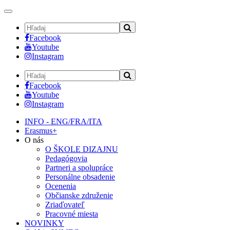
Toggle
navigation
Facebook
Youtube
Instagram
Facebook
Youtube
Instagram
INFO - ENG/FRA/ITA
Erasmus+
O nás
O ŠKOLE DIZAJNU
Pedagógovia
Partneri a spolupráce
Personálne obsadenie
Ocenenia
Občianske združenie
Zriaďovateľ
Pracovné miesta
NOVINKY