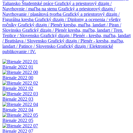
Taliansko
Študentské práce
Grafický a priestorový dizajn /
Navrhovnie / maľba na stenu
Grafický a priestorový dizajn /
Navrhovanie / plagátová tvorba
Grafický a priestorový dizajn /
Figurálna kresba
Grafický dizajn / Diplomy a ocenenia / všetky
ročníky
Grafický dizajn / Plenér kresba, maľba, landart / Piran /
Slovinsko
Grafický dizajn / Plenér kresba, maľba, landart / Tren.
Teplice / Slovensko
Grafický dizajn / Plenér - kresba, maľba, landart
/ Bratislava / Slovensko
Grafický dizajn / Plenér - kresba, maľba,
landart / Patince / Slovensko
Grafický dizajn / Elektronické
publikovanie / IV.
Bienale 2022 01
Bienale 2022 00
Bienale 2022 02
Bienale 2022 03
Bienale 2022 04
Bienale 2022 05
Bienale 2022 07