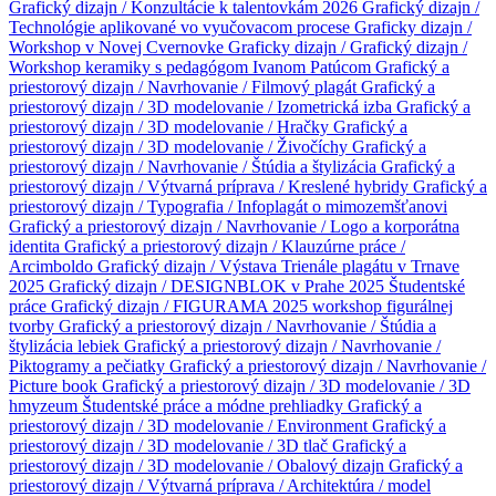
Grafický dizajn / Konzultácie k talentovkám 2026
Grafický dizajn /
Technológie aplikované vo vyučovacom procese
Graficky dizajn /
Workshop v Novej Cvernovke
Graficky dizajn /
Grafický dizajn /
Workshop keramiky s pedagógom Ivanom Patúcom
Grafický a
priestorový dizajn / Navrhovanie / Filmový plagát
Grafický a
priestorový dizajn / 3D modelovanie / Izometrická izba
Grafický a
priestorový dizajn / 3D modelovanie / Hračky
Grafický a
priestorový dizajn / 3D modelovanie / Živočíchy
Grafický a
priestorový dizajn / Navrhovanie / Štúdia a štylizácia
Grafický a
priestorový dizajn / Výtvarná príprava / Kreslené hybridy
Grafický a
priestorový dizajn / Typografia / Infoplagát o mimozemšťanovi
Grafický a priestorový dizajn / Navrhovanie / Logo a korporátna
identita
Grafický a priestorový dizajn / Klauzúrne práce /
Arcimboldo
Grafický dizajn / Výstava Trienále plagátu v Trnave
2025
Grafický dizajn / DESIGNBLOK v Prahe 2025
Študentské
práce
Grafický dizajn / FIGURAMA 2025 workshop figurálnej
tvorby
Grafický a priestorový dizajn / Navrhovanie / Štúdia a
štylizácia lebiek
Grafický a priestorový dizajn / Navrhovanie /
Piktogramy a pečiatky
Grafický a priestorový dizajn / Navrhovanie /
Picture book
Grafický a priestorový dizajn / 3D modelovanie / 3D
hmyzeum
Študentské práce a módne prehliadky
Grafický a
priestorový dizajn / 3D modelovanie / Environment
Grafický a
priestorový dizajn / 3D modelovanie / 3D tlač
Grafický a
priestorový dizajn / 3D modelovanie / Obalový dizajn
Grafický a
priestorový dizajn / Výtvarná príprava / Architektúra / model