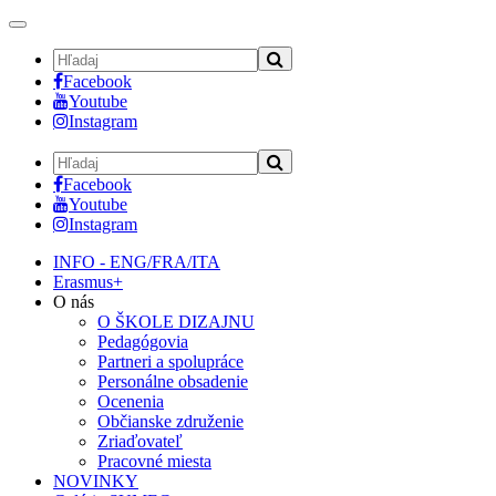
Toggle
navigation
Facebook
Youtube
Instagram
Facebook
Youtube
Instagram
INFO - ENG/FRA/ITA
Erasmus+
O nás
O ŠKOLE DIZAJNU
Pedagógovia
Partneri a spolupráce
Personálne obsadenie
Ocenenia
Občianske združenie
Zriaďovateľ
Pracovné miesta
NOVINKY