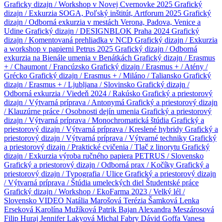
Graficky dizajn / Workshop v Novej Cvernovke 2025
Grafický
dizajn / Exkurzia SOGA, Poľský inštitút, Artforum 2025
Grafický
dizajn / Odborná exkurzia v mestách Verona, Padova, Venice a
Udine
Grafický dizajn / DESIGNBLOK Praha 2024
Grafický
dizajn / Komentovaná prehliadka v NCD
Grafický dizajn / Exkurzia
a workshop v papierni Petrus 2025
Grafický dizajn / Odborná
exkurzia na Bienále umenia v Benátkách
Grafický dizajn / Erasmus
+ / Chaumont / Francúzsko
Grafický dizajn / Erasmus + / Atény /
Grécko
Grafický dizajn / Erasmus + / Miláno / Taliansko
Grafický
dizajn / Erasmus + / Ljubljana / Slovinsko
Grafický dizajn /
Odborná exkurzia / Viedeň 2024 / Rakúsko
Grafický a priestorový
dizajn / Výtvarná príprava / Antonymá
Grafický a priestorový dizajn
/ Klauzúrne práce / Osobnosti dejín umenia
Grafický a priestorový
dizajn / Výtvarná príprava / Monochromatická štúdia
Grafický a
priestorový dizajn / Výtvarná príprava / Kreslené hybridy
Grafický a
priestorový dizajn / Výtvarná príprava / Výtvarné techniky
Grafický
a priestorový dizajn / Praktické cvičenia / Tlač z linorytu
Grafický
dizajn / Exkurzia výroba ručného papiera PETRUS / Slovensko
Grafický a priestorový dizajn / Odborná prax / Kočíky
Grafický a
priestorový dizajn / Typografia / Ulice
Grafický a priestorový dizajn
/ Výtvarná príprava / Štúdia umeleckých diel
Študentské práce
Grafický dizajn / Workshop / EkoFarma 2023 / Velký lél /
Slovensko
VIDEO
Natália Marošová
Terézia Šamková
Lenka
Erseková
Karolína Mužíková
Patrik Bajan
Alexandra Meszárosová
Filip Huraj
Jennifer Lakyová
Michal Fabry
Dávid Goffa
Vanesa