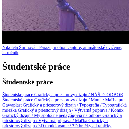
Nikoleta Šurinová - Parazit, motion capture, animátorské cvičenie,
2. ročník
Študentské práce
Študentské práce
Študentské práce
Grafický a priestorový dizajn / NÁŠ ♡ ODBOR
Študentské práce
Grafický a priestorový dizajn / Mural / Maľba pre
Gawaplast
Grafický a priestorový dizajn / Typografia / Typografická
mriežka
Grafický a priestorový dizajn / Výtvarná príprava / Komix
Grafický dizajn / My spoločne pedagógovia na odbore
Grafický a
priestorový dizajn / Výtvarná príprava / Maľba
Grafický a
priestorový dizajn / 3D modelovanie / 3D hračky a krabičky