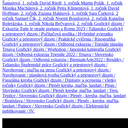
Šamajová, 1. ročník
David Riedl, 1. ročník
Martin Polák, 1. ročník
Monika Machútová, 2. ročník
Petra Klimentová, 1. ročník
David
Hoffman, 2. ročník
Zuzana Halásová, 1. ročník
Sara Čurková, 2
ročník
Samuel Čík, 2. ročník
Noemi Bondorová, 2. ročník
Katarína
Bolerázska, 1. ročník
Nikola Bečvarová, 2. ročník
Grafický dizajn /
Exkurzia Tutte le strade portano a Roma 2023 / Taliansko
Grafický
a priestorový dizajn / Počítačová grafika / Hybridné zvieratko
Grafický a priestorový dizajn / Praktické cvičenia / Risografika
Grafický a priestorový dizajn / Odborná exkurzia / Trienále plagátu
Trnava
Grafický dizajn / Workshop / Japonská kaligrafia
Grafický
dizajn / Odborná exkurzia Trienále 2022 / Trnava / Slovensko
Grafický dizajn / Odborná exkurzia / BiennaleArte2022 / Benátky /
Taliansko
Študentské práce
Grafický a priestorový dizajn /
Navrhovnie / maľba na stenu
Grafický a priestorový dizajn /
Navrhovanie / plagátová tvorba
Grafický a priestorový dizajn /
Figurálna kresba
Grafický dizajn / Diplomy a ocenenia / všetky
ročníky
Grafický dizajn / Plenér kresba, maľba, landart / Piran /
Slovinsko
Grafický dizajn / Plenér kresba, maľba, landart / Tren.
Teplice / Slovensko
Grafický dizajn / Plenér - kresba, maľba, landart
/ Bratislava / Slovensko
Grafický dizajn / Plenér - kresba, maľba,
landart / Patince / Slovensko
Grafický dizajn / Elektronické
publikovanie / IV.