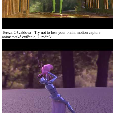
Tereza Ožvaldová - Try not to lose your brain, motion capture,
animátorské cvičenie, 2. ročník