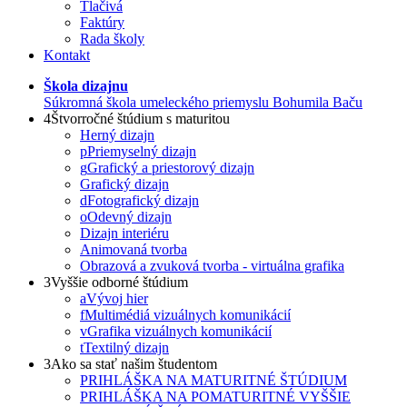
Tlačivá
Faktúry
Rada školy
Kontakt
Škola dizajnu
Súkromná škola umeleckého priemyslu Bohumila Baču
4
Štvorročné štúdium s maturitou
Herný dizajn
p
Priemyselný dizajn
g
Grafický a priestorový dizajn
Grafický dizajn
d
Fotografický dizajn
o
Odevný dizajn
Dizajn interiéru
Animovaná tvorba
Obrazová a zvuková tvorba - virtuálna grafika
3
Vyššie odborné štúdium
a
Vývoj hier
f
Multimédiá vizuálnych komunikácií
v
Grafika vizuálnych komunikácií
t
Textilný dizajn
3
Ako sa stať našim študentom
PRIHLÁŠKA NA MATURITNÉ ŠTÚDIUM
PRIHLÁŠKA NA POMATURITNÉ VYŠŠIE