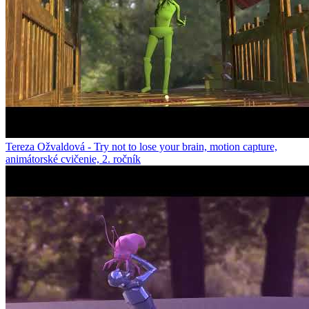
Tereza Ožvaldová - Try not to lose your brain, motion capture,
animátorské cvičenie, 2. ročník