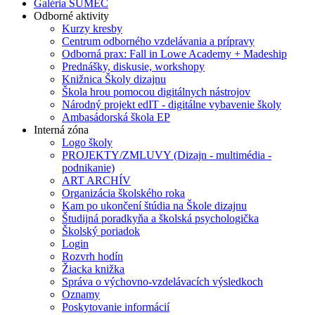
Galéria SUMEC
Odborné aktivity
Kurzy kresby
Centrum odborného vzdelávania a prípravy
Odborná prax: Fall in Lowe Academy + Madeship
Prednášky, diskusie, workshopy
Knižnica Školy dizajnu
Škola hrou pomocou digitálnych nástrojov
Národný projekt edIT - digitálne vybavenie školy
Ambasádorská škola EP
Interná zóna
Logo školy
PROJEKTY/ZMLUVY (Dizajn - multimédia -
podnikanie)
ART ARCHÍV
Organizácia školského roka
Kam po ukončení štúdia na Škole dizajnu
Študijná poradkyňa a školská psychologička
Školský poriadok
Login
Rozvrh hodín
Žiacka knižka
Správa o výchovno-vzdelávacích výsledkoch
Oznamy
Poskytovanie informácií