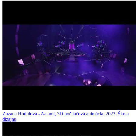
Zuzana Hodulová - Aatami, 3D počítačová animácia, 2023, Škola
dizajnu