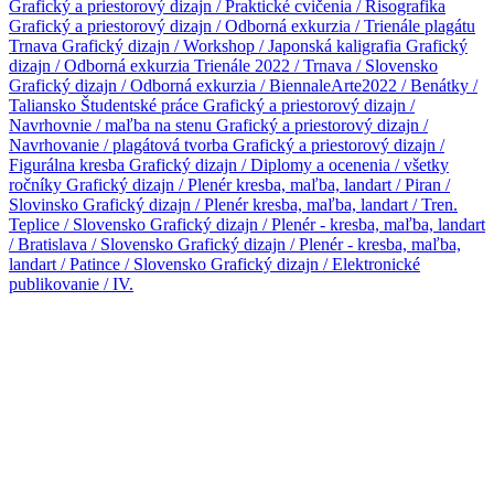
Grafický a priestorový dizajn / Praktické cvičenia / Risografika
Grafický a priestorový dizajn / Odborná exkurzia / Trienále plagátu
Trnava
Grafický dizajn / Workshop / Japonská kaligrafia
Grafický
dizajn / Odborná exkurzia Trienále 2022 / Trnava / Slovensko
Grafický dizajn / Odborná exkurzia / BiennaleArte2022 / Benátky /
Taliansko
Študentské práce
Grafický a priestorový dizajn /
Navrhovnie / maľba na stenu
Grafický a priestorový dizajn /
Navrhovanie / plagátová tvorba
Grafický a priestorový dizajn /
Figurálna kresba
Grafický dizajn / Diplomy a ocenenia / všetky
ročníky
Grafický dizajn / Plenér kresba, maľba, landart / Piran /
Slovinsko
Grafický dizajn / Plenér kresba, maľba, landart / Tren.
Teplice / Slovensko
Grafický dizajn / Plenér - kresba, maľba, landart
/ Bratislava / Slovensko
Grafický dizajn / Plenér - kresba, maľba,
landart / Patince / Slovensko
Grafický dizajn / Elektronické
publikovanie / IV.