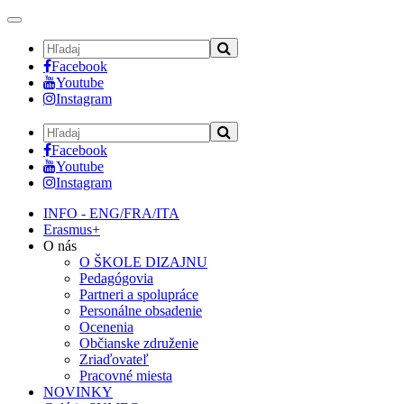
Toggle
navigation
Facebook
Youtube
Instagram
Facebook
Youtube
Instagram
INFO - ENG/FRA/ITA
Erasmus+
O nás
O ŠKOLE DIZAJNU
Pedagógovia
Partneri a spolupráce
Personálne obsadenie
Ocenenia
Občianske združenie
Zriaďovateľ
Pracovné miesta
NOVINKY