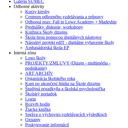
Galéria SUMEC
Odborné aktivity
Kurzy kresby
Centrum odborného vzdelávania a prípravy
Odborná prax: Fall in Lowe Academy + Madeship
Prednášky, diskusie, workshopy
Knižnica Školy dizajnu
Škola hrou pomocou digitálnych nástrojov
Národný projekt edIT - digitálne vybavenie školy
Ambasádorská škola EP
Interná zóna
Logo školy
PROJEKTY/ZMLUVY (Dizajn - multimédia -
podnikanie)
ART ARCHÍV
Organizácia školského roka
Kam po ukončení štúdia na Škole dizajnu
Študijná poradkyňa a školská psychologička
Školský poriadok
Login
Rozvrh hodín
Žiacka knižka
Správa o výchovno-vzdelávacích výsledkoch
Oznamy
Poskytovanie informácií