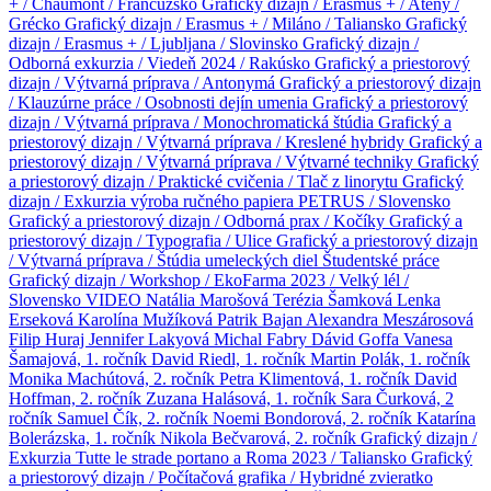
+ / Chaumont / Francúzsko
Grafický dizajn / Erasmus + / Atény /
Grécko
Grafický dizajn / Erasmus + / Miláno / Taliansko
Grafický
dizajn / Erasmus + / Ljubljana / Slovinsko
Grafický dizajn /
Odborná exkurzia / Viedeň 2024 / Rakúsko
Grafický a priestorový
dizajn / Výtvarná príprava / Antonymá
Grafický a priestorový dizajn
/ Klauzúrne práce / Osobnosti dejín umenia
Grafický a priestorový
dizajn / Výtvarná príprava / Monochromatická štúdia
Grafický a
priestorový dizajn / Výtvarná príprava / Kreslené hybridy
Grafický a
priestorový dizajn / Výtvarná príprava / Výtvarné techniky
Grafický
a priestorový dizajn / Praktické cvičenia / Tlač z linorytu
Grafický
dizajn / Exkurzia výroba ručného papiera PETRUS / Slovensko
Grafický a priestorový dizajn / Odborná prax / Kočíky
Grafický a
priestorový dizajn / Typografia / Ulice
Grafický a priestorový dizajn
/ Výtvarná príprava / Štúdia umeleckých diel
Študentské práce
Grafický dizajn / Workshop / EkoFarma 2023 / Velký lél /
Slovensko
VIDEO
Natália Marošová
Terézia Šamková
Lenka
Erseková
Karolína Mužíková
Patrik Bajan
Alexandra Meszárosová
Filip Huraj
Jennifer Lakyová
Michal Fabry
Dávid Goffa
Vanesa
Šamajová, 1. ročník
David Riedl, 1. ročník
Martin Polák, 1. ročník
Monika Machútová, 2. ročník
Petra Klimentová, 1. ročník
David
Hoffman, 2. ročník
Zuzana Halásová, 1. ročník
Sara Čurková, 2
ročník
Samuel Čík, 2. ročník
Noemi Bondorová, 2. ročník
Katarína
Bolerázska, 1. ročník
Nikola Bečvarová, 2. ročník
Grafický dizajn /
Exkurzia Tutte le strade portano a Roma 2023 / Taliansko
Grafický
a priestorový dizajn / Počítačová grafika / Hybridné zvieratko