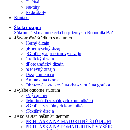
Tlačivá
Faktúry
Rada školy
Kontakt
Škola dizajnu
Súkromná škola umeleckého priemyslu Bohumila Baču
4
Štvorročné štúdium s maturitou
Herný dizajn
p
Priemyselný dizajn
g
Grafický a priestorový dizajn
Grafický dizajn
d
Fotografický dizajn
o
Odevný dizajn
Dizajn interiéru
Animovaná tvorba
Obrazová a zvuková tvorba - virtuálna grafika
3
Vyššie odborné štúdium
a
Vývoj hier
f
Multimédiá vizuálnych komunikácií
v
Grafika vizuálnych komunikácií
t
Textilný dizajn
3
Ako sa stať našim študentom
PRIHLÁŠKA NA MATURITNÉ ŠTÚDIUM
PRIHLÁŠKA NA POMATURITNÉ VYŠŠIE