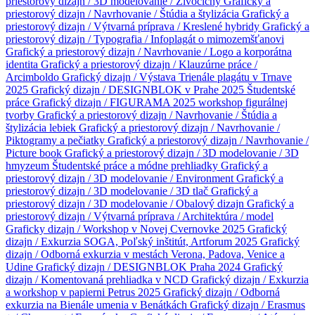
priestorový dizajn / 3D modelovanie / Živočíchy
Grafický a
priestorový dizajn / Navrhovanie / Štúdia a štylizácia
Grafický a
priestorový dizajn / Výtvarná príprava / Kreslené hybridy
Grafický a
priestorový dizajn / Typografia / Infoplagát o mimozemšťanovi
Grafický a priestorový dizajn / Navrhovanie / Logo a korporátna
identita
Grafický a priestorový dizajn / Klauzúrne práce /
Arcimboldo
Grafický dizajn / Výstava Trienále plagátu v Trnave
2025
Grafický dizajn / DESIGNBLOK v Prahe 2025
Študentské
práce
Grafický dizajn / FIGURAMA 2025 workshop figurálnej
tvorby
Grafický a priestorový dizajn / Navrhovanie / Štúdia a
štylizácia lebiek
Grafický a priestorový dizajn / Navrhovanie /
Piktogramy a pečiatky
Grafický a priestorový dizajn / Navrhovanie /
Picture book
Grafický a priestorový dizajn / 3D modelovanie / 3D
hmyzeum
Študentské práce a módne prehliadky
Grafický a
priestorový dizajn / 3D modelovanie / Environment
Grafický a
priestorový dizajn / 3D modelovanie / 3D tlač
Grafický a
priestorový dizajn / 3D modelovanie / Obalový dizajn
Grafický a
priestorový dizajn / Výtvarná príprava / Architektúra / model
Graficky dizajn / Workshop v Novej Cvernovke 2025
Grafický
dizajn / Exkurzia SOGA, Poľský inštitút, Artforum 2025
Grafický
dizajn / Odborná exkurzia v mestách Verona, Padova, Venice a
Udine
Grafický dizajn / DESIGNBLOK Praha 2024
Grafický
dizajn / Komentovaná prehliadka v NCD
Grafický dizajn / Exkurzia
a workshop v papierni Petrus 2025
Grafický dizajn / Odborná
exkurzia na Bienále umenia v Benátkách
Grafický dizajn / Erasmus