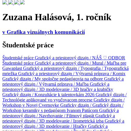
Zuzana Halásová, 1. ročník
v
Grafika vizuálnych komunikácií
Študentské práce
Študentské práce
Grafický a priestorový dizajn / NÁŠ ♡ ODBOR
Študentské práce
Grafický a priestorový dizajn / Mural / Maľba pre
Gawaplast
Grafický a priestorový dizajn / Typografia / Typografická
mriežka
Grafický a priestorový dizajn / Výtvarná príprava / Komix
Grafický dizajn / My spoločne pedagógovia na odbore
Grafický a
priestorový dizajn / Výtvarná príprava / Maľba
Grafický a
priestorový dizajn / 3D modelovanie / 3D hračky a krabičky
Grafický dizajn / Konzultácie k talentovkám 2026
Grafický dizajn /
Technológie aplikované vo vyučovacom procese
Graficky dizajn /
Workshop v Novej Cvernovke
Graficky dizajn /
Grafický dizajn /
Workshop keramiky s pedagógom Ivanom Patúcom
Grafický a
priestorový dizajn / Navrhovanie / Filmový plagát
Grafický a
priestorový dizajn / 3D modelovanie / Izometrická izba
Grafický a
priestorový dizajn / 3D modelovanie / Hračky
Grafický a