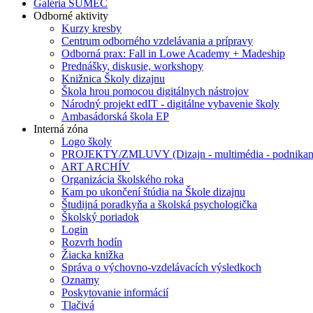
Galéria SUMEC
Odborné aktivity
Kurzy kresby
Centrum odborného vzdelávania a prípravy
Odborná prax: Fall in Lowe Academy + Madeship
Prednášky, diskusie, workshopy
Knižnica Školy dizajnu
Škola hrou pomocou digitálnych nástrojov
Národný projekt edIT - digitálne vybavenie školy
Ambasádorská škola EP
Interná zóna
Logo školy
PROJEKTY/ZMLUVY (Dizajn - multimédia - podnikan
ART ARCHÍV
Organizácia školského roka
Kam po ukončení štúdia na Škole dizajnu
Študijná poradkyňa a školská psychologička
Školský poriadok
Login
Rozvrh hodín
Žiacka knižka
Správa o výchovno-vzdelávacích výsledkoch
Oznamy
Poskytovanie informácií
Tlačivá