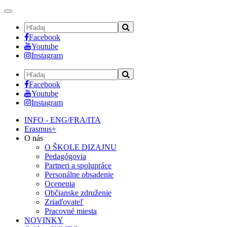
Toggle
navigation
Facebook
Youtube
Instagram
Facebook
Youtube
Instagram
INFO - ENG/FRA/ITA
Erasmus+
O nás
O ŠKOLE DIZAJNU
Pedagógovia
Partneri a spolupráce
Personálne obsadenie
Ocenenia
Občianske združenie
Zriaďovateľ
Pracovné miesta
NOVINKY