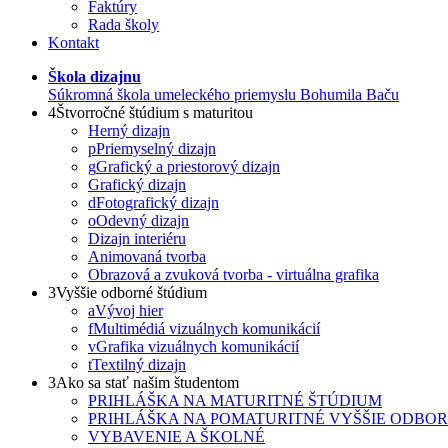
Faktúry
Rada školy
Kontakt
Škola dizajnu
Súkromná škola umeleckého priemyslu Bohumila Baču
4
Štvorročné štúdium s maturitou
Herný dizajn
p
Priemyselný dizajn
g
Grafický a priestorový dizajn
Grafický dizajn
d
Fotografický dizajn
o
Odevný dizajn
Dizajn interiéru
Animovaná tvorba
Obrazová a zvuková tvorba - virtuálna grafika
3
Vyššie odborné štúdium
a
Vývoj hier
f
Multimédiá vizuálnych komunikácií
v
Grafika vizuálnych komunikácií
t
Textilný dizajn
3
Ako sa stať našim študentom
PRIHLÁŠKA NA MATURITNÉ ŠTÚDIUM
PRIHLÁŠKA NA POMATURITNÉ VYŠŠIE ODBO
VYBAVENIE A ŠKOLNÉ