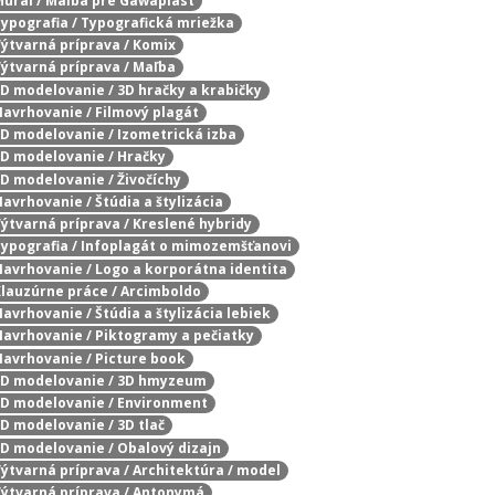
 Mural / Maľba pre Gawaplast
 Typografia / Typografická mriežka
 Výtvarná príprava / Komix
 Výtvarná príprava / Maľba
 3D modelovanie / 3D hračky a krabičky
 Navrhovanie / Filmový plagát
 3D modelovanie / Izometrická izba
 3D modelovanie / Hračky
3D modelovanie / Živočíchy
Navrhovanie / Štúdia a štylizácia
 Výtvarná príprava / Kreslené hybridy
 Typografia / Infoplagát o mimozemšťanovi
 Navrhovanie / Logo a korporátna identita
 Klauzúrne práce / Arcimboldo
Navrhovanie / Štúdia a štylizácia lebiek
 Navrhovanie / Piktogramy a pečiatky
 Navrhovanie / Picture book
/ 3D modelovanie / 3D hmyzeum
 3D modelovanie / Environment
3D modelovanie / 3D tlač
 3D modelovanie / Obalový dizajn
 Výtvarná príprava / Architektúra / model
 Výtvarná príprava / Antonymá