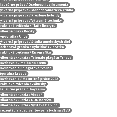
 Klauzúrne práce / Osobnosti dejín umenia
 Výtvarná príprava / Monochromatická štúdia
 Výtvarná príprava / Kreslené hybridy
 Výtvarná príprava / Výtvarné techniky
raktické cvičenia / Tlač z linorytu
 Odborná prax / Kočíky
Typografia / Ulice
 Výtvarná príprava / Štúdia umeleckých diel
Počítačová grafika / Hybridné zvieratko
Praktické cvičenia / Risografika
 Odborná exkurzia / Trienále plagátu Trnava
 Navrhovnie / maľba na stenu
 Navrhovanie / plagátová tvorba
 Figurálna kresba
 Navrhovanie / Maturitné práce 2022
Praktické cvičenia / Zákusky
/ Klauzúrne práce / Hmyzeum
 Odborná exkurzia / Viedeň
 Odborná exkurzia / DOD na VŠVU
 Odborná exkurzia / Výstava Da Vinci
 Prezentácia absolventov prijatých na VŠVU