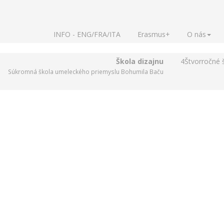
INFO - ENG/FRA/ITA
Erasmus+
O nás
Škola dizajnu
4
Štvorročné 
Súkromná škola umeleckého priemyslu Bohumila Baču