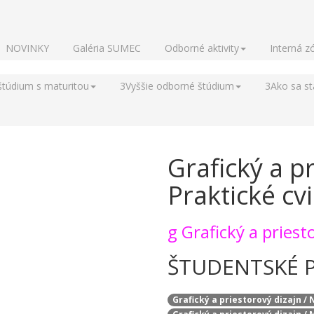
NOVINKY
Galéria SUMEC
Odborné aktivity
Interná z
štúdium s maturitou
3
Vyššie odborné štúdium
3
Ako sa s
Grafický a pr
Praktické cvi
g
Grafický a priest
ŠTUDENTSKÉ 
Grafický a priestorový dizajn 