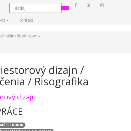
óna
Kontakt
tať našim študentom
iestorový dizajn /
čenia / Risografika
orový dizajn
PRÁCE
/ NÁŠ ♡ ODBOR