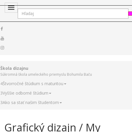
Toggle
navigation
Škola dizajnu
Súkromná škola umeleckého priemyslu Bohumila Baču
4
Štvorročné štúdium s maturitou
3
Vyššie odborné štúdium
3
Ako sa stať našim študentom
Grafický dizajn / My