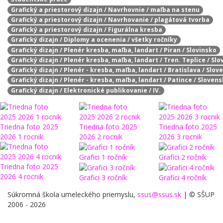
Grafický a priestorový dizajn / Navrhovnie / maľba na stenu
Grafický a priestorový dizajn / Navrhovanie / plagátová tvorba
Grafický a priestorový dizajn / Figurálna kresba
Grafický dizajn / Diplomy a ocenenia / všetky ročníky
Grafický dizajn / Plenér kresba, maľba, landart / Piran / Slovinsko
Grafický dizajn / Plenér kresba, maľba, landart / Tren. Teplice / Sl
Grafický dizajn / Plenér - kresba, maľba, landart / Bratislava / Slo
Grafický dizajn / Plenér - kresba, maľba, landart / Patince / Sloven
Grafický dizajn / Elektronické publikovanie / IV.
Triedna foto 2025
Triedna foto 2025
Triedna foto 2025
2026 1 rocnik
2026 2 rocnik
2026 3 rocnik
Grafici 1 ročník
Grafici 2 ročník
Triedna foto 2025
2026 4 rocnik
Grafici 3 ročník
Grafici 4 ročník
Súkromná škola umeleckého priemyslu,
ssus@ssus.sk
| © SŠUP
2006 - 2026