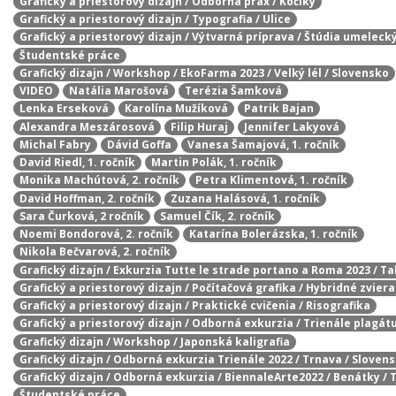
Grafický a priestorový dizajn / Odborná prax / Kočíky
Grafický a priestorový dizajn / Typografia / Ulice
Grafický a priestorový dizajn / Výtvarná príprava / Štúdia umelecký
Študentské práce
Grafický dizajn / Workshop / EkoFarma 2023 / Velký lél / Slovensko
VIDEO
Natália Marošová
Terézia Šamková
Lenka Erseková
Karolína Mužíková
Patrik Bajan
Alexandra Meszárosová
Filip Huraj
Jennifer Lakyová
Michal Fabry
Dávid Goffa
Vanesa Šamajová, 1. ročník
David Riedl, 1. ročník
Martin Polák, 1. ročník
Monika Machútová, 2. ročník
Petra Klimentová, 1. ročník
David Hoffman, 2. ročník
Zuzana Halásová, 1. ročník
Sara Čurková, 2 ročník
Samuel Čík, 2. ročník
Noemi Bondorová, 2. ročník
Katarína Bolerázska, 1. ročník
Nikola Bečvarová, 2. ročník
Grafický dizajn / Exkurzia Tutte le strade portano a Roma 2023 / T
Grafický a priestorový dizajn / Počítačová grafika / Hybridné zvier
Grafický a priestorový dizajn / Praktické cvičenia / Risografika
Grafický a priestorový dizajn / Odborná exkurzia / Trienále plagát
Grafický dizajn / Workshop / Japonská kaligrafia
Grafický dizajn / Odborná exkurzia Trienále 2022 / Trnava / Sloven
Grafický dizajn / Odborná exkurzia / BiennaleArte2022 / Benátky / 
Študentské práce