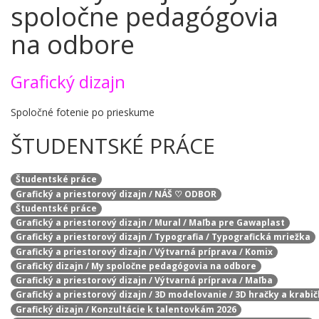
spoločne pedagógovia
na odbore
Grafický dizajn
Spoločné fotenie po prieskume
ŠTUDENTSKÉ PRÁCE
Študentské práce
Grafický a priestorový dizajn / NÁŠ ♡ ODBOR
Študentské práce
Grafický a priestorový dizajn / Mural / Maľba pre Gawaplast
Grafický a priestorový dizajn / Typografia / Typografická mriežka
Grafický a priestorový dizajn / Výtvarná príprava / Komix
Grafický dizajn / My spoločne pedagógovia na odbore
Grafický a priestorový dizajn / Výtvarná príprava / Maľba
Grafický a priestorový dizajn / 3D modelovanie / 3D hračky a krabi
Grafický dizajn / Konzultácie k talentovkám 2026