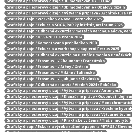
Grafický a priestorový dizajn / 3D modelovanie / 3D tlač
Grafický a priestorový dizajn / 3D modelovanie / Obalový dizajn
Grafický a priestorový dizajn / Výtvarná príprava / Architektúra / 
Graficky dizajn / Workshop v Novej Cvernovke 2025
Grafický dizajn / Exkurzia SOGA, Poľský inštitút, Artforum 2025
Grafický dizajn / Odborná exkurzia v mestách Verona, Padova, Ven
Grafický dizajn / DESIGNBLOK Praha 2024
Grafický dizajn / Komentovaná prehliadka v NCD
Grafický dizajn / Exkurzia a workshop v papierni Petrus 2025
Grafický dizajn / Odborná exkurzia na Bienále umenia v Benátkách
Grafický dizajn / Erasmus + / Chaumont / Francúzsko
Grafický dizajn / Erasmus + / Atény / Grécko
Grafický dizajn / Erasmus + / Miláno / Taliansko
Grafický dizajn / Erasmus + / Ljubljana / Slovinsko
Grafický dizajn / Odborná exkurzia / Viedeň 2024 / Rakúsko
Grafický a priestorový dizajn / Výtvarná príprava / Antonymá
Grafický a priestorový dizajn / Klauzúrne práce / Osobnosti dejín 
Grafický a priestorový dizajn / Výtvarná príprava / Monochromatic
Grafický a priestorový dizajn / Výtvarná príprava / Kreslené hybrid
Grafický a priestorový dizajn / Výtvarná príprava / Výtvarné techn
Grafický a priestorový dizajn / Praktické cvičenia / Tlač z linorytu
Grafický dizajn / Exkurzia výroba ručného papiera PETRUS / Sloven