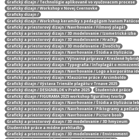
Grafický dizajn / Technológie aplikované vo vyučovacom procese
Graficky dizajn / Workshop v Novej Cvernovke
Graficky dizajn /
Grafický dizajn / Workshop keramiky s pedagógom Ivanom Patúc
Grafický a priestorový dizajn / Navrhovanie / Filmový plagát
Grafický a priestorový dizajn / 3D modelovanie / Izometrická izba
Grafický a priestorový dizajn / 3D modelovanie / Hračky
Grafický a priestorový dizajn / 3D modelovanie / Živočíchy
Grafický a priestorový dizajn / Navrhovanie / Štúdia a štylizácia
Grafický a priestorový dizajn / Výtvarná príprava / Kreslené hybrid
Grafický a priestorový dizajn / Typografia / Infoplagát o mimozem
Grafický a priestorový dizajn / Navrhovanie / Logo a korporátna id
Grafický a priestorový dizajn / Klauzúrne práce / Arcimboldo
Grafický dizajn / Výstava Trienále plagátu v Trnave 2025
Grafický dizajn / DESIGNBLOK v Prahe 2025
Študentské práce
Grafický dizajn / FIGURAMA 2025 workshop figurálnej tvorby
Grafický a priestorový dizajn / Navrhovanie / Štúdia a štylizácia le
Grafický a priestorový dizajn / Navrhovanie / Piktogramy a pečiatk
Grafický a priestorový dizajn / Navrhovanie / Picture book
Grafický a priestorový dizajn / 3D modelovanie / 3D hmyzeum
Študentské práce a módne prehliadky
Grafický a priestorový dizajn / 3D modelovanie / Environment