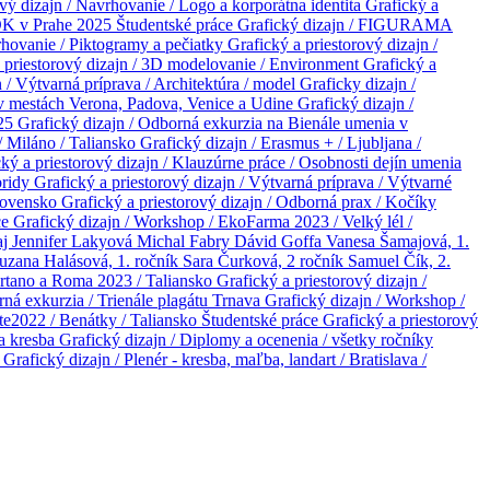
ový dizajn / Navrhovanie / Logo a korporátna identita
Grafický a
OK v Prahe 2025
Študentské práce
Grafický dizajn / FIGURAMA
vrhovanie / Piktogramy a pečiatky
Grafický a priestorový dizajn /
 priestorový dizajn / 3D modelovanie / Environment
Grafický a
n / Výtvarná príprava / Architektúra / model
Graficky dizajn /
 v mestách Verona, Padova, Venice a Udine
Grafický dizajn /
025
Grafický dizajn / Odborná exkurzia na Bienále umenia v
/ Miláno / Taliansko
Grafický dizajn / Erasmus + / Ljubljana /
ký a priestorový dizajn / Klauzúrne práce / Osobnosti dejín umenia
bridy
Grafický a priestorový dizajn / Výtvarná príprava / Výtvarné
Slovensko
Grafický a priestorový dizajn / Odborná prax / Kočíky
ce
Grafický dizajn / Workshop / EkoFarma 2023 / Velký lél /
aj
Jennifer Lakyová
Michal Fabry
Dávid Goffa
Vanesa Šamajová, 1.
uzana Halásová, 1. ročník
Sara Čurková, 2 ročník
Samuel Čík, 2.
portano a Roma 2023 / Taliansko
Grafický a priestorový dizajn /
rná exkurzia / Trienále plagátu Trnava
Grafický dizajn / Workshop /
te2022 / Benátky / Taliansko
Študentské práce
Grafický a priestorový
na kresba
Grafický dizajn / Diplomy a ocenenia / všetky ročníky
o
Grafický dizajn / Plenér - kresba, maľba, landart / Bratislava /