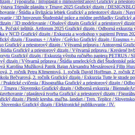
 dizajn / Typografia / Infoplagát o mimozemšťanovi
Grafický a priestor
Výstava Trienále plagátu v Trnave 2025
Grafický dizajn / DESIGNBL
hovanie / Štúdia a štylizácia lebiek
Grafický a priestorový dizajn / Na
elovanie / 3D hmyzeum
Študentské práce a módne prehliadky
Grafický a
 dizajn / 3D modelovanie / Obalový dizajn
Grafický a priestorový dizaj
A, Poľský inštitút, Artforum 2025
Grafický dizajn / Odborná exkurzia
adka v NCD
Grafický dizajn / Exkurzia a workshop v papierni Petrus 2
fický dizajn / Erasmus + / Atény / Grécko
Grafický dizajn / Erasmus + 
sko
Grafický a priestorový dizajn / Výtvarná príprava / Antonymá
Grafic
 štúdia
Grafický a priestorový dizajn / Výtvarná príprava / Kreslené hy
inorytu
Grafický dizajn / Exkurzia výroba ručného papiera PETRUS / 
ový dizajn / Výtvarná príprava / Štúdia umeleckých diel
Študentské prá
ová
Karolína Mužíková
Patrik Bajan
Alexandra Meszárosová
Filip Hur
vá, 2. ročník
Petra Klimentová, 1. ročník
David Hoffman, 2. ročník
Z
kola Bečvarová, 2. ročník
Grafický dizajn / Exkurzia Tutte le strade 
 / Praktické cvičenia / Risografika
Grafický a priestorový dizajn / Odbo
2 / Trnava / Slovensko
Grafický dizajn / Odborná exkurzia / BiennaleAr
 Navrhovanie / plagátová tvorba
Grafický a priestorový dizajn / Figurál
fický dizajn / Plenér kresba, maľba, landart / Tren. Teplice / Slovensk
 / Slovensko
Grafický dizajn / Elektronické publikovanie / IV.