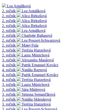
Lea Antalíková
2. ročník
Lea Antalíková
2. ročník
Alica Birkušová
2. ročník
Alica Birkušová
2. ročník
Alica Birkušová
2. ročník
Lea Antalíková
2. ročník
Charlotte Baňasová
2. ročník
Lea Poszert-Schwarzová
2. ročník
Matej Fula
2. ročník
Terézia Hanzelová
2. ročník
Laura Münichová
3. ročník
Alexandra Masárová
4. ročník
Patrik Emanuel Kovács
4. ročník
Natália Barnová
4. ročník
Patrik Emanuel Kovács
4. ročník
Terézia Hanzelová
3. ročník
Laura Münichová
3. ročník
Sára Máderová
3. ročník
Simona Semančíková
3. ročník
Natália Sklenárová
3. ročník
Terézia Hanzelová
3. ročník
Lea Poszert-Scharzová