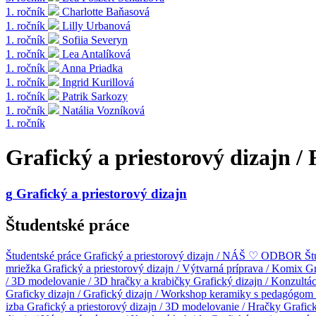
1. ročník
Charlotte Baňasová
1. ročník
Lilly Urbanová
1. ročník
Sofiia Severyn
1. ročník
Lea Antalíková
1. ročník
Anna Priadka
1. ročník
Ingrid Kurillová
1. ročník
Patrik Sarkozy
1. ročník
Natália Vozníková
1. ročník
Grafický a priestorový dizajn /
g
Grafický a priestorový dizajn
Študentské práce
Študentské práce
Grafický a priestorový dizajn / NÁŠ ♡ ODBOR
Št
mriežka
Grafický a priestorový dizajn / Výtvarná príprava / Komix
Gr
/ 3D modelovanie / 3D hračky a krabičky
Grafický dizajn / Konzultá
Graficky dizajn /
Grafický dizajn / Workshop keramiky s pedagógo
izba
Grafický a priestorový dizajn / 3D modelovanie / Hračky
Grafick