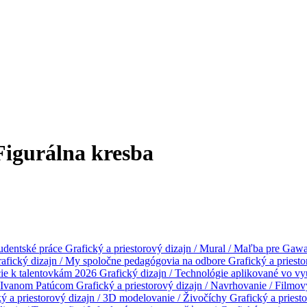
 Figurálna kresba
udentské práce
Grafický a priestorový dizajn / Mural / Maľba pre Gaw
afický dizajn / My spoločne pedagógovia na odbore
Grafický a priest
cie k talentovkám 2026
Grafický dizajn / Technológie aplikované vo 
m Ivanom Patúcom
Grafický a priestorový dizajn / Navrhovanie / Filmo
ý a priestorový dizajn / 3D modelovanie / Živočíchy
Grafický a priesto