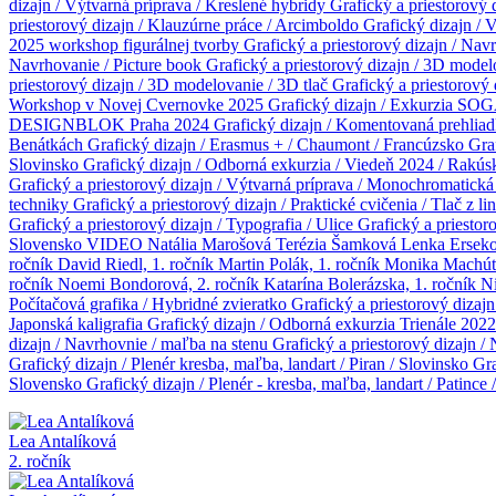
dizajn / Výtvarná príprava / Kreslené hybridy
Grafický a priestorový
priestorový dizajn / Klauzúrne práce / Arcimboldo
Grafický dizajn / 
2025 workshop figurálnej tvorby
Grafický a priestorový dizajn / Navr
Navrhovanie / Picture book
Grafický a priestorový dizajn / 3D mod
priestorový dizajn / 3D modelovanie / 3D tlač
Grafický a priestorový
Workshop v Novej Cvernovke 2025
Grafický dizajn / Exkurzia SOG
DESIGNBLOK Praha 2024
Grafický dizajn / Komentovaná prehli
Benátkách
Grafický dizajn / Erasmus + / Chaumont / Francúzsko
Gra
Slovinsko
Grafický dizajn / Odborná exkurzia / Viedeň 2024 / Rakú
Grafický a priestorový dizajn / Výtvarná príprava / Monochromatická
techniky
Grafický a priestorový dizajn / Praktické cvičenia / Tlač z l
Grafický a priestorový dizajn / Typografia / Ulice
Grafický a priestor
Slovensko
VIDEO
Natália Marošová
Terézia Šamková
Lenka Ersek
ročník
David Riedl, 1. ročník
Martin Polák, 1. ročník
Monika Machúto
ročník
Noemi Bondorová, 2. ročník
Katarína Bolerázska, 1. ročník
Ni
Počítačová grafika / Hybridné zvieratko
Grafický a priestorový dizajn
Japonská kaligrafia
Grafický dizajn / Odborná exkurzia Trienále 202
dizajn / Navrhovnie / maľba na stenu
Grafický a priestorový dizajn /
Grafický dizajn / Plenér kresba, maľba, landart / Piran / Slovinsko
Gra
Slovensko
Grafický dizajn / Plenér - kresba, maľba, landart / Patince
Lea Antalíková
2. ročník