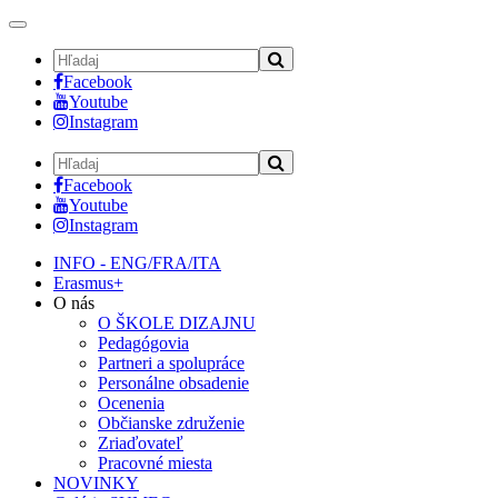
Toggle
navigation
Facebook
Youtube
Instagram
Facebook
Youtube
Instagram
INFO - ENG/FRA/ITA
Erasmus+
O nás
O ŠKOLE DIZAJNU
Pedagógovia
Partneri a spolupráce
Personálne obsadenie
Ocenenia
Občianske združenie
Zriaďovateľ
Pracovné miesta
NOVINKY