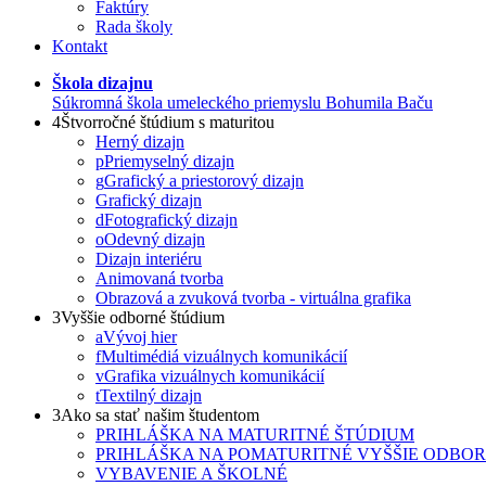
Faktúry
Rada školy
Kontakt
Škola dizajnu
Súkromná škola umeleckého priemyslu Bohumila Baču
4
Štvorročné štúdium s maturitou
Herný dizajn
p
Priemyselný dizajn
g
Grafický a priestorový dizajn
Grafický dizajn
d
Fotografický dizajn
o
Odevný dizajn
Dizajn interiéru
Animovaná tvorba
Obrazová a zvuková tvorba - virtuálna grafika
3
Vyššie odborné štúdium
a
Vývoj hier
f
Multimédiá vizuálnych komunikácií
v
Grafika vizuálnych komunikácií
t
Textilný dizajn
3
Ako sa stať našim študentom
PRIHLÁŠKA NA MATURITNÉ ŠTÚDIUM
PRIHLÁŠKA NA POMATURITNÉ VYŠŠIE ODBO
VYBAVENIE A ŠKOLNÉ