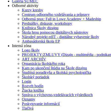
Galéria SUMEC
Odborné aktivity
Kurzy kresby
Centrum odborného vzdelávania a prípravy
Odborná prax: Fall in Lowe Academy + Madeship
Prednášky, diskusie, workshopy
Knižnica Školy dizajnu
Škola hrou pomocou digitálnych nástrojov
Národný projekt edIT - digitálne vybavenie školy
Ambasádorská škola EP
Interná zóna
Logo školy
PROJEKTY/ZMLUVY (Dizajn - multimédia - podnikan
ART ARCHÍV
Organizácia školského roka
Kam po ukončení štúdia na Škole dizajnu
Študijná poradkyňa a školská psychologička
Školský poriadok
Login
Rozvrh hodín
Žiacka knižka
Správa o výchovno-vzdelávacích výsledkoch
Oznamy
Poskytovanie informácií
Tlačivá