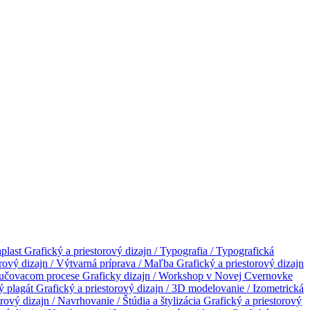
aplast
Grafický a priestorový dizajn / Typografia / Typografická
orový dizajn / Výtvarná príprava / Maľba
Grafický a priestorový dizajn
vyučovacom procese
Graficky dizajn / Workshop v Novej Cvernovke
vý plagát
Grafický a priestorový dizajn / 3D modelovanie / Izometrická
rový dizajn / Navrhovanie / Štúdia a štylizácia
Grafický a priestorový