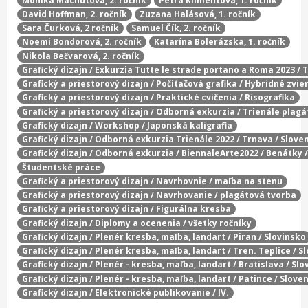
Monika Machútová, 2. ročník
Petra Klimentová, 1. ročník
David Hoffman, 2. ročník
Zuzana Halásová, 1. ročník
Sara Čurková, 2 ročník
Samuel Čík, 2. ročník
Noemi Bondorová, 2. ročník
Katarína Bolerázska, 1. ročník
Nikola Bečvarová, 2. ročník
Grafický dizajn / Exkurzia Tutte le strade portano a Roma 2023 / 
Grafický a priestorový dizajn / Počítačová grafika / Hybridné zvie
Grafický a priestorový dizajn / Praktické cvičenia / Risografika
Grafický a priestorový dizajn / Odborná exkurzia / Trienále plag
Grafický dizajn / Workshop / Japonská kaligrafia
Grafický dizajn / Odborná exkurzia Trienále 2022 / Trnava / Slove
Grafický dizajn / Odborná exkurzia / BiennaleArte2022 / Benátky 
Študentské práce
Grafický a priestorový dizajn / Navrhovnie / maľba na stenu
Grafický a priestorový dizajn / Navrhovanie / plagátová tvorba
Grafický a priestorový dizajn / Figurálna kresba
Grafický dizajn / Diplomy a ocenenia / všetky ročníky
Grafický dizajn / Plenér kresba, maľba, landart / Piran / Slovinsko
Grafický dizajn / Plenér kresba, maľba, landart / Tren. Teplice / 
Grafický dizajn / Plenér - kresba, maľba, landart / Bratislava / Sl
Grafický dizajn / Plenér - kresba, maľba, landart / Patince / Slove
Grafický dizajn / Elektronické publikovanie / IV.