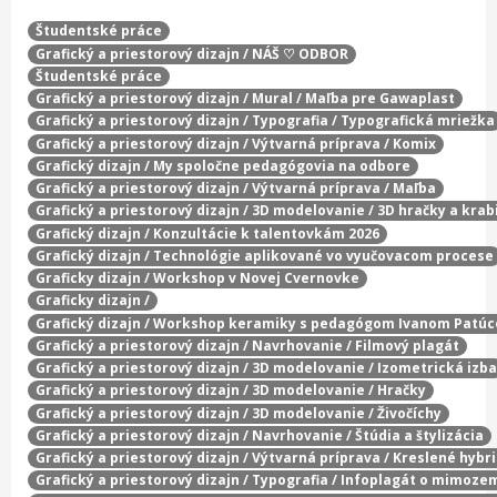
Študentské práce
Grafický a priestorový dizajn / NÁŠ ♡ ODBOR
Študentské práce
Grafický a priestorový dizajn / Mural / Maľba pre Gawaplast
Grafický a priestorový dizajn / Typografia / Typografická mriežka
Grafický a priestorový dizajn / Výtvarná príprava / Komix
Grafický dizajn / My spoločne pedagógovia na odbore
Grafický a priestorový dizajn / Výtvarná príprava / Maľba
Grafický a priestorový dizajn / 3D modelovanie / 3D hračky a krab
Grafický dizajn / Konzultácie k talentovkám 2026
Grafický dizajn / Technológie aplikované vo vyučovacom procese
Graficky dizajn / Workshop v Novej Cvernovke
Graficky dizajn /
Grafický dizajn / Workshop keramiky s pedagógom Ivanom Patú
Grafický a priestorový dizajn / Navrhovanie / Filmový plagát
Grafický a priestorový dizajn / 3D modelovanie / Izometrická izba
Grafický a priestorový dizajn / 3D modelovanie / Hračky
Grafický a priestorový dizajn / 3D modelovanie / Živočíchy
Grafický a priestorový dizajn / Navrhovanie / Štúdia a štylizácia
Grafický a priestorový dizajn / Výtvarná príprava / Kreslené hybr
Grafický a priestorový dizajn / Typografia / Infoplagát o mimoze