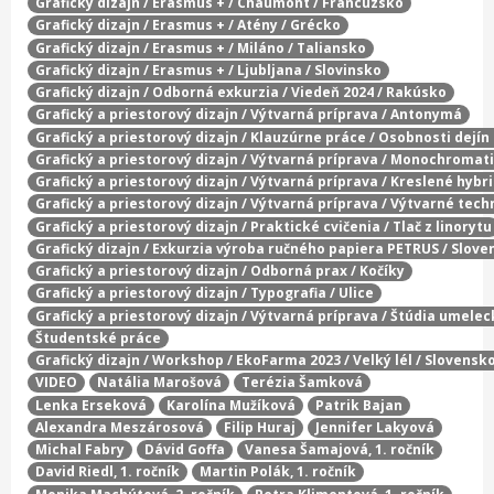
Grafický dizajn / Erasmus + / Chaumont / Francúzsko
Grafický dizajn / Erasmus + / Atény / Grécko
Grafický dizajn / Erasmus + / Miláno / Taliansko
Grafický dizajn / Erasmus + / Ljubljana / Slovinsko
Grafický dizajn / Odborná exkurzia / Viedeň 2024 / Rakúsko
Grafický a priestorový dizajn / Výtvarná príprava / Antonymá
Grafický a priestorový dizajn / Klauzúrne práce / Osobnosti dejí
Grafický a priestorový dizajn / Výtvarná príprava / Monochromat
Grafický a priestorový dizajn / Výtvarná príprava / Kreslené hybr
Grafický a priestorový dizajn / Výtvarná príprava / Výtvarné tech
Grafický a priestorový dizajn / Praktické cvičenia / Tlač z linorytu
Grafický dizajn / Exkurzia výroba ručného papiera PETRUS / Slove
Grafický a priestorový dizajn / Odborná prax / Kočíky
Grafický a priestorový dizajn / Typografia / Ulice
Grafický a priestorový dizajn / Výtvarná príprava / Štúdia umelec
Študentské práce
Grafický dizajn / Workshop / EkoFarma 2023 / Velký lél / Slovensk
VIDEO
Natália Marošová
Terézia Šamková
Lenka Erseková
Karolína Mužíková
Patrik Bajan
Alexandra Meszárosová
Filip Huraj
Jennifer Lakyová
Michal Fabry
Dávid Goffa
Vanesa Šamajová, 1. ročník
David Riedl, 1. ročník
Martin Polák, 1. ročník