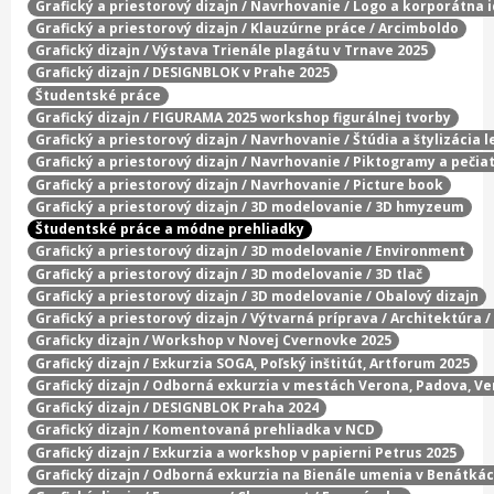
Grafický a priestorový dizajn / Navrhovanie / Logo a korporátna 
Grafický a priestorový dizajn / Klauzúrne práce / Arcimboldo
Grafický dizajn / Výstava Trienále plagátu v Trnave 2025
Grafický dizajn / DESIGNBLOK v Prahe 2025
Študentské práce
Grafický dizajn / FIGURAMA 2025 workshop figurálnej tvorby
Grafický a priestorový dizajn / Navrhovanie / Štúdia a štylizácia l
Grafický a priestorový dizajn / Navrhovanie / Piktogramy a pečia
Grafický a priestorový dizajn / Navrhovanie / Picture book
Grafický a priestorový dizajn / 3D modelovanie / 3D hmyzeum
Študentské práce a módne prehliadky
Grafický a priestorový dizajn / 3D modelovanie / Environment
Grafický a priestorový dizajn / 3D modelovanie / 3D tlač
Grafický a priestorový dizajn / 3D modelovanie / Obalový dizajn
Grafický a priestorový dizajn / Výtvarná príprava / Architektúra 
Graficky dizajn / Workshop v Novej Cvernovke 2025
Grafický dizajn / Exkurzia SOGA, Poľský inštitút, Artforum 2025
Grafický dizajn / Odborná exkurzia v mestách Verona, Padova, Ve
Grafický dizajn / DESIGNBLOK Praha 2024
Grafický dizajn / Komentovaná prehliadka v NCD
Grafický dizajn / Exkurzia a workshop v papierni Petrus 2025
Grafický dizajn / Odborná exkurzia na Bienále umenia v Benátká