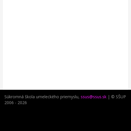
Súkromná škola umeleckého priemyslu,
ssus@ssus.sk
| © SŠUP
2006 - 2026