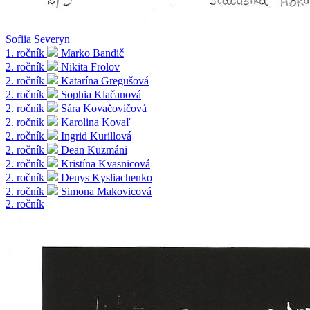
Sofiia Severyn
1. ročník
Marko Bandič
2. ročník
Nikita Frolov
2. ročník
Katarína Gregušová
2. ročník
Sophia Klačanová
2. ročník
Sára Kovačovičová
2. ročník
Karolina Kovaľ
2. ročník
Ingrid Kurillová
2. ročník
Dean Kuzmáni
2. ročník
Kristína Kvasnicová
2. ročník
Denys Kysliachenko
2. ročník
Simona Makovicová
2. ročník