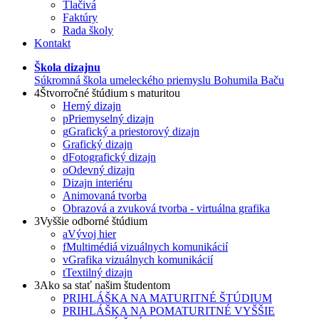
Tlačivá
Faktúry
Rada školy
Kontakt
Škola dizajnu
Súkromná škola umeleckého priemyslu Bohumila Baču
4
Štvorročné štúdium s maturitou
Herný dizajn
p
Priemyselný dizajn
g
Grafický a priestorový dizajn
Grafický dizajn
d
Fotografický dizajn
o
Odevný dizajn
Dizajn interiéru
Animovaná tvorba
Obrazová a zvuková tvorba - virtuálna grafika
3
Vyššie odborné štúdium
a
Vývoj hier
f
Multimédiá vizuálnych komunikácií
v
Grafika vizuálnych komunikácií
t
Textilný dizajn
3
Ako sa stať našim študentom
PRIHLÁŠKA NA MATURITNÉ ŠTÚDIUM
PRIHLÁŠKA NA POMATURITNÉ VYŠŠIE