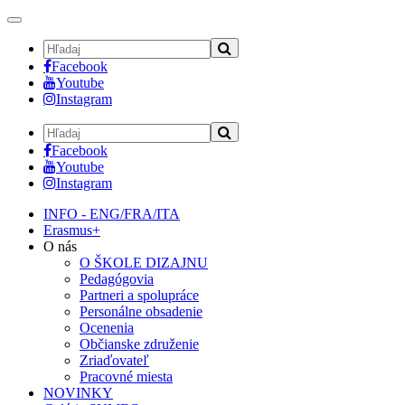
Toggle
navigation
Facebook
Youtube
Instagram
Facebook
Youtube
Instagram
INFO - ENG/FRA/ITA
Erasmus+
O nás
O ŠKOLE DIZAJNU
Pedagógovia
Partneri a spolupráce
Personálne obsadenie
Ocenenia
Občianske združenie
Zriaďovateľ
Pracovné miesta
NOVINKY