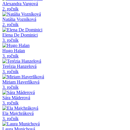
Alexandra Vargová
2. ročník
Natália Vozníková
2. ročník
Elena De Dominici
3. ročník
Hugo Halan
3. ročník
Terézia Hanzelová
3. ročník
Miriam Haverlíková
3. ročník
Sára Máderová
3. ročník
Ela Majchráková
3. ročník
Laura Munichová