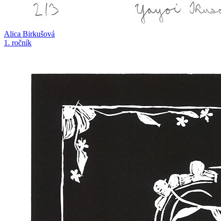
Alica Birkušová
1. ročník