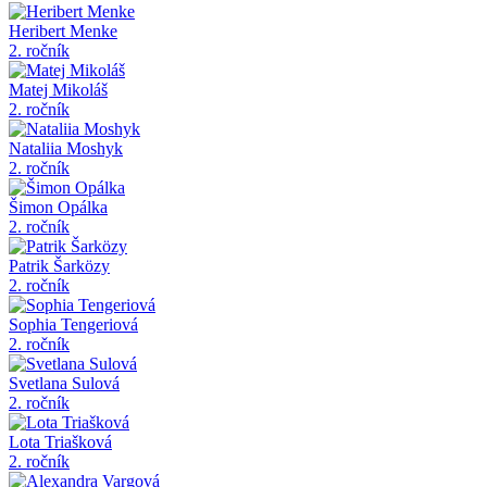
Heribert Menke
2. ročník
Matej Mikoláš
2. ročník
Nataliia Moshyk
2. ročník
Šimon Opálka
2. ročník
Patrik Šarközy
2. ročník
Sophia Tengeriová
2. ročník
Svetlana Sulová
2. ročník
Lota Triašková
2. ročník