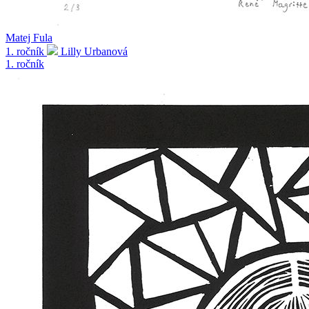
Matej Fula
1. ročník
Lilly Urbanová
1. ročník