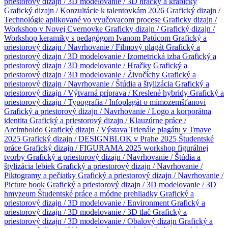
priestorový dizajn / 3D modelovanie / 3D hračky a krabičky
Grafický dizajn / Konzultácie k talentovkám 2026
Grafický dizajn /
Technológie aplikované vo vyučovacom procese
Graficky dizajn /
Workshop v Novej Cvernovke
Graficky dizajn /
Grafický dizajn /
Workshop keramiky s pedagógom Ivanom Patúcom
Grafický a
priestorový dizajn / Navrhovanie / Filmový plagát
Grafický a
priestorový dizajn / 3D modelovanie / Izometrická izba
Grafický a
priestorový dizajn / 3D modelovanie / Hračky
Grafický a
priestorový dizajn / 3D modelovanie / Živočíchy
Grafický a
priestorový dizajn / Navrhovanie / Štúdia a štylizácia
Grafický a
priestorový dizajn / Výtvarná príprava / Kreslené hybridy
Grafický a
priestorový dizajn / Typografia / Infoplagát o mimozemšťanovi
Grafický a priestorový dizajn / Navrhovanie / Logo a korporátna
identita
Grafický a priestorový dizajn / Klauzúrne práce /
Arcimboldo
Grafický dizajn / Výstava Trienále plagátu v Trnave
2025
Grafický dizajn / DESIGNBLOK v Prahe 2025
Študentské
práce
Grafický dizajn / FIGURAMA 2025 workshop figurálnej
tvorby
Grafický a priestorový dizajn / Navrhovanie / Štúdia a
štylizácia lebiek
Grafický a priestorový dizajn / Navrhovanie /
Piktogramy a pečiatky
Grafický a priestorový dizajn / Navrhovanie /
Picture book
Grafický a priestorový dizajn / 3D modelovanie / 3D
hmyzeum
Študentské práce a módne prehliadky
Grafický a
priestorový dizajn / 3D modelovanie / Environment
Grafický a
priestorový dizajn / 3D modelovanie / 3D tlač
Grafický a
priestorový dizajn / 3D modelovanie / Obalový dizajn
Grafický a