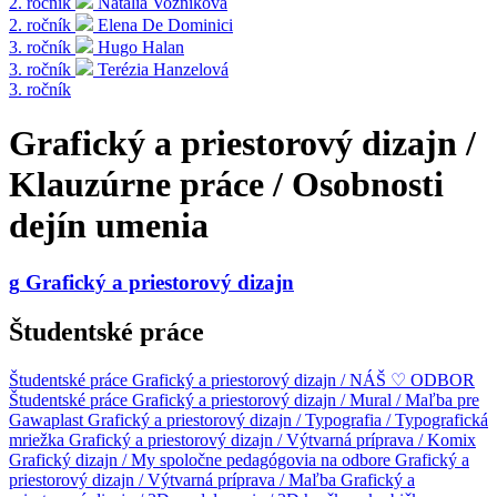
2. ročník
Natália Vozníková
2. ročník
Elena De Dominici
3. ročník
Hugo Halan
3. ročník
Terézia Hanzelová
3. ročník
Grafický a priestorový dizajn /
Klauzúrne práce / Osobnosti
dejín umenia
g
Grafický a priestorový dizajn
Študentské práce
Študentské práce
Grafický a priestorový dizajn / NÁŠ ♡ ODBOR
Študentské práce
Grafický a priestorový dizajn / Mural / Maľba pre
Gawaplast
Grafický a priestorový dizajn / Typografia / Typografická
mriežka
Grafický a priestorový dizajn / Výtvarná príprava / Komix
Grafický dizajn / My spoločne pedagógovia na odbore
Grafický a
priestorový dizajn / Výtvarná príprava / Maľba
Grafický a