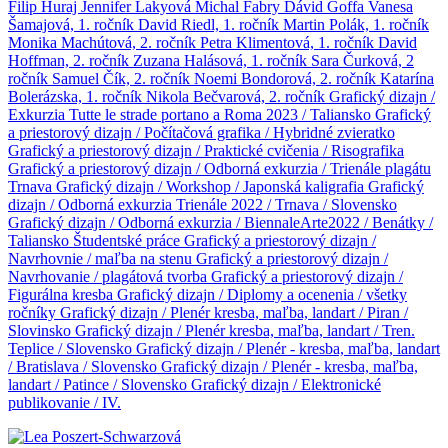
Filip Huraj
Jennifer Lakyová
Michal Fabry
Dávid Goffa
Vanesa
Šamajová, 1. ročník
David Riedl, 1. ročník
Martin Polák, 1. ročník
Monika Machútová, 2. ročník
Petra Klimentová, 1. ročník
David
Hoffman, 2. ročník
Zuzana Halásová, 1. ročník
Sara Čurková, 2
ročník
Samuel Čík, 2. ročník
Noemi Bondorová, 2. ročník
Katarína
Bolerázska, 1. ročník
Nikola Bečvarová, 2. ročník
Grafický dizajn /
Exkurzia Tutte le strade portano a Roma 2023 / Taliansko
Grafický
a priestorový dizajn / Počítačová grafika / Hybridné zvieratko
Grafický a priestorový dizajn / Praktické cvičenia / Risografika
Grafický a priestorový dizajn / Odborná exkurzia / Trienále plagátu
Trnava
Grafický dizajn / Workshop / Japonská kaligrafia
Grafický
dizajn / Odborná exkurzia Trienále 2022 / Trnava / Slovensko
Grafický dizajn / Odborná exkurzia / BiennaleArte2022 / Benátky /
Taliansko
Študentské práce
Grafický a priestorový dizajn /
Navrhovnie / maľba na stenu
Grafický a priestorový dizajn /
Navrhovanie / plagátová tvorba
Grafický a priestorový dizajn /
Figurálna kresba
Grafický dizajn / Diplomy a ocenenia / všetky
ročníky
Grafický dizajn / Plenér kresba, maľba, landart / Piran /
Slovinsko
Grafický dizajn / Plenér kresba, maľba, landart / Tren.
Teplice / Slovensko
Grafický dizajn / Plenér - kresba, maľba, landart
/ Bratislava / Slovensko
Grafický dizajn / Plenér - kresba, maľba,
landart / Patince / Slovensko
Grafický dizajn / Elektronické
publikovanie / IV.