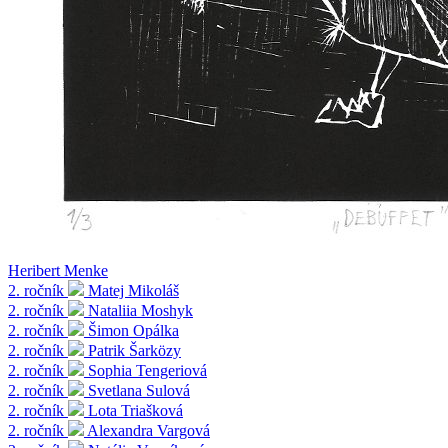
Heribert Menke
2. ročník
Matej Mikoláš
2. ročník
Nataliia Moshyk
2. ročník
Šimon Opálka
2. ročník
Patrik Šarközy
2. ročník
Sophia Tengeriová
2. ročník
Svetlana Sulová
2. ročník
Lota Triašková
2. ročník
Alexandra Vargová