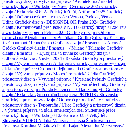
priestorový dizajn / Výtvarná príprava / Architektúra / model
Graficky dizajn / Workshop v Novej Cvernovke 2025
Grafický
dizajn / Exkurzia SOGA, Poľský inštitút, Artforum 2025
Grafický
dizajn / Odborná exkurzia v mestách Verona, Padova, Venice a
Udine
Grafický dizajn / DESIGNBLOK Praha 2024
Grafický
dizajn / Komentovaná prehliadka v NCD
Grafický dizajn / Exkurzia
a workshop v papierni Petrus 2025
Grafický dizajn / Odborná
exkurzia na Bienále umenia v Benátkách
Grafický dizajn / Erasmus
+ / Chaumont / Francúzsko
Grafický dizajn / Erasmus + / Atény /
Grécko
Grafický dizajn / Erasmus + / Miláno / Taliansko
Grafický
dizajn / Erasmus + / Ljubljana / Slovinsko
Grafický dizajn /
Odborná exkurzia / Viedeň 2024 / Rakúsko
Grafický a priestorový
dizajn / Výtvarná príprava / Antonymá
Grafický a priestorový dizajn
/ Klauzúrne práce / Osobnosti dejín umenia
Grafický a priestorový
dizajn / Výtvarná príprava / Monochromatická štúdia
Grafický a
priestorový dizajn / Výtvarná príprava / Kreslené hybridy
Grafický a
priestorový dizajn / Výtvarná príprava / Výtvarné techniky
Grafický
a priestorový dizajn / Praktické cvičenia / Tlač z linorytu
Grafický
dizajn / Exkurzia výroba ručného papiera PETRUS / Slovensko
Grafický a priestorový dizajn / Odborná prax / Kočíky
Grafický a
priestorový dizajn / Typografia / Ulice
Grafický a priestorový dizajn
/ Výtvarná príprava / Štúdia umeleckých diel
Študentské práce
Grafický dizajn / Workshop / EkoFarma 2023 / Velký lél /
Slovensko
VIDEO
Natália Marošová
Terézia Šamková
Lenka
Erseková
Karolína Mužíková
Patrik Bajan
Alexandra Meszárosová