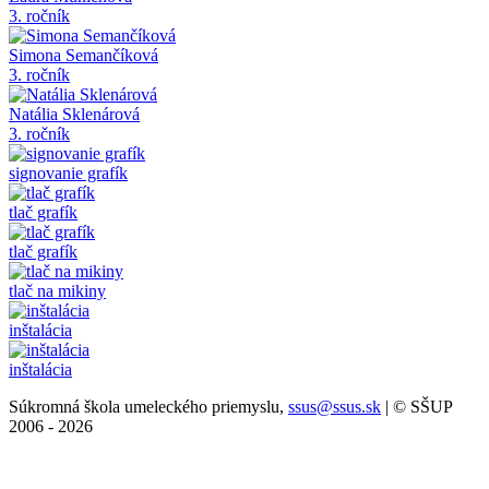
3. ročník
Simona Semančíková
3. ročník
Natália Sklenárová
3. ročník
signovanie grafík
tlač grafík
tlač grafík
tlač na mikiny
inštalácia
inštalácia
Súkromná škola umeleckého priemyslu,
ssus@ssus.sk
| © SŠUP
2006 - 2026