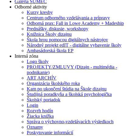
Galéria SUMEC
Odborné aktivity
Kurzy kresby
Centrum odborného vzdelávania a prípravy
Odborná prax: Fall in Lowe Academy + Madeship
Prednášky, diskusie, workshopy
Knižnica Školy dizajnu
Škola hrou pomocou digitálnych nástrojov
Národný projekt edIT - digitálne vybavenie školy
Ambasádorská škola EP
Interná zóna
Logo školy
PROJEKTY/ZMLUVY (Dizajn - multimédia -
podnikanie)
ART ARCHÍV
Organizácia školského roka
Kam po ukončení štúdia na Škole dizajnu
Študijná poradkyňa a školská psychologička
Školský poriadok
Login
Rozvrh hodín
Žiacka knižka
Správa o výchovno-vzdelávacích výsledkoch
Oznamy
Poskytovanie informácií