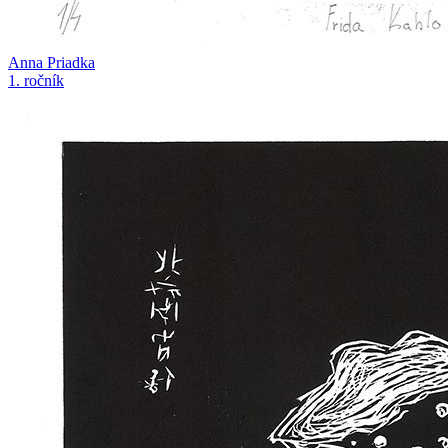
Anna Priadka
1. ročník