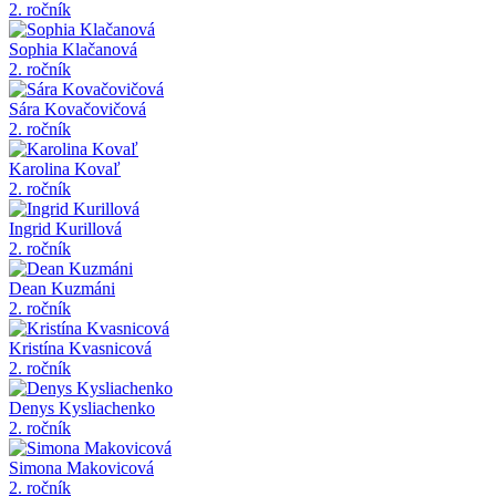
2. ročník
Sophia Klačanová
2. ročník
Sára Kovačovičová
2. ročník
Karolina Kovaľ
2. ročník
Ingrid Kurillová
2. ročník
Dean Kuzmáni
2. ročník
Kristína Kvasnicová
2. ročník
Denys Kysliachenko
2. ročník
Simona Makovicová
2. ročník