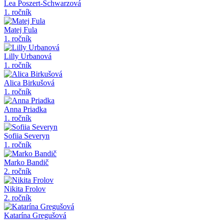
Lea Poszert-Schwarzová
1. ročník
Matej Fula
1. ročník
Lilly Urbanová
1. ročník
Alica Birkušová
1. ročník
Anna Priadka
1. ročník
Sofiia Severyn
1. ročník
Marko Bandič
2. ročník
Nikita Frolov
2. ročník
Katarína Gregušová