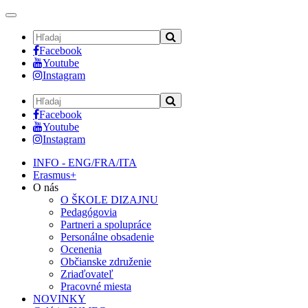
Toggle
navigation
Facebook
Youtube
Instagram
Facebook
Youtube
Instagram
INFO - ENG/FRA/ITA
Erasmus+
O nás
O ŠKOLE DIZAJNU
Pedagógovia
Partneri a spolupráce
Personálne obsadenie
Ocenenia
Občianske združenie
Zriaďovateľ
Pracovné miesta
NOVINKY