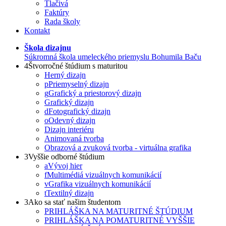
Tlačivá
Faktúry
Rada školy
Kontakt
Škola dizajnu
Súkromná škola umeleckého priemyslu Bohumila Baču
4
Štvorročné štúdium s maturitou
Herný dizajn
p
Priemyselný dizajn
g
Grafický a priestorový dizajn
Grafický dizajn
d
Fotografický dizajn
o
Odevný dizajn
Dizajn interiéru
Animovaná tvorba
Obrazová a zvuková tvorba - virtuálna grafika
3
Vyššie odborné štúdium
a
Vývoj hier
f
Multimédiá vizuálnych komunikácií
v
Grafika vizuálnych komunikácií
t
Textilný dizajn
3
Ako sa stať našim študentom
PRIHLÁŠKA NA MATURITNÉ ŠTÚDIUM
PRIHLÁŠKA NA POMATURITNÉ VYŠŠIE