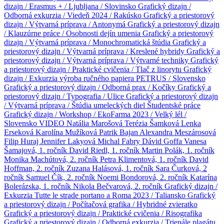
dizajn / Erasmus + / Ljubljana / Slovinsko
Grafický dizajn /
Odborná exkurzia / Viedeň 2024 / Rakúsko
Grafický a priestorový
dizajn / Výtvarná príprava / Antonymá
Grafický a priestorový dizajn
/ Klauzúrne práce / Osobnosti dejín umenia
Grafický a priestorový
dizajn / Výtvarná príprava / Monochromatická štúdia
Grafický a
priestorový dizajn / Výtvarná príprava / Kreslené hybridy
Grafický a
priestorový dizajn / Výtvarná príprava / Výtvarné techniky
Grafický
a priestorový dizajn / Praktické cvičenia / Tlač z linorytu
Grafický
dizajn / Exkurzia výroba ručného papiera PETRUS / Slovensko
Grafický a priestorový dizajn / Odborná prax / Kočíky
Grafický a
priestorový dizajn / Typografia / Ulice
Grafický a priestorový dizajn
/ Výtvarná príprava / Štúdia umeleckých diel
Študentské práce
Grafický dizajn / Workshop / EkoFarma 2023 / Velký lél /
Slovensko
VIDEO
Natália Marošová
Terézia Šamková
Lenka
Erseková
Karolína Mužíková
Patrik Bajan
Alexandra Meszárosová
Filip Huraj
Jennifer Lakyová
Michal Fabry
Dávid Goffa
Vanesa
Šamajová, 1. ročník
David Riedl, 1. ročník
Martin Polák, 1. ročník
Monika Machútová, 2. ročník
Petra Klimentová, 1. ročník
David
Hoffman, 2. ročník
Zuzana Halásová, 1. ročník
Sara Čurková, 2
ročník
Samuel Čík, 2. ročník
Noemi Bondorová, 2. ročník
Katarína
Bolerázska, 1. ročník
Nikola Bečvarová, 2. ročník
Grafický dizajn /
Exkurzia Tutte le strade portano a Roma 2023 / Taliansko
Grafický
a priestorový dizajn / Počítačová grafika / Hybridné zvieratko
Grafický a priestorový dizajn / Praktické cvičenia / Risografika
Grafický a priestorový dizajn / Odborná exkurzia / Trienále plagátu