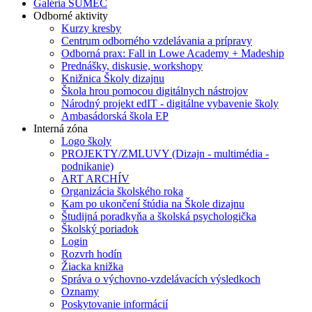
Galéria SUMEC
Odborné aktivity
Kurzy kresby
Centrum odborného vzdelávania a prípravy
Odborná prax: Fall in Lowe Academy + Madeship
Prednášky, diskusie, workshopy
Knižnica Školy dizajnu
Škola hrou pomocou digitálnych nástrojov
Národný projekt edIT - digitálne vybavenie školy
Ambasádorská škola EP
Interná zóna
Logo školy
PROJEKTY/ZMLUVY (Dizajn - multimédia -
podnikanie)
ART ARCHÍV
Organizácia školského roka
Kam po ukončení štúdia na Škole dizajnu
Študijná poradkyňa a školská psychologička
Školský poriadok
Login
Rozvrh hodín
Žiacka knižka
Správa o výchovno-vzdelávacích výsledkoch
Oznamy
Poskytovanie informácií