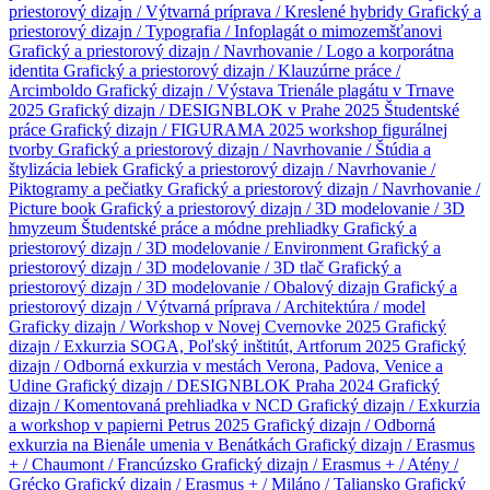
priestorový dizajn / Výtvarná príprava / Kreslené hybridy
Grafický a
priestorový dizajn / Typografia / Infoplagát o mimozemšťanovi
Grafický a priestorový dizajn / Navrhovanie / Logo a korporátna
identita
Grafický a priestorový dizajn / Klauzúrne práce /
Arcimboldo
Grafický dizajn / Výstava Trienále plagátu v Trnave
2025
Grafický dizajn / DESIGNBLOK v Prahe 2025
Študentské
práce
Grafický dizajn / FIGURAMA 2025 workshop figurálnej
tvorby
Grafický a priestorový dizajn / Navrhovanie / Štúdia a
štylizácia lebiek
Grafický a priestorový dizajn / Navrhovanie /
Piktogramy a pečiatky
Grafický a priestorový dizajn / Navrhovanie /
Picture book
Grafický a priestorový dizajn / 3D modelovanie / 3D
hmyzeum
Študentské práce a módne prehliadky
Grafický a
priestorový dizajn / 3D modelovanie / Environment
Grafický a
priestorový dizajn / 3D modelovanie / 3D tlač
Grafický a
priestorový dizajn / 3D modelovanie / Obalový dizajn
Grafický a
priestorový dizajn / Výtvarná príprava / Architektúra / model
Graficky dizajn / Workshop v Novej Cvernovke 2025
Grafický
dizajn / Exkurzia SOGA, Poľský inštitút, Artforum 2025
Grafický
dizajn / Odborná exkurzia v mestách Verona, Padova, Venice a
Udine
Grafický dizajn / DESIGNBLOK Praha 2024
Grafický
dizajn / Komentovaná prehliadka v NCD
Grafický dizajn / Exkurzia
a workshop v papierni Petrus 2025
Grafický dizajn / Odborná
exkurzia na Bienále umenia v Benátkách
Grafický dizajn / Erasmus
+ / Chaumont / Francúzsko
Grafický dizajn / Erasmus + / Atény /
Grécko
Grafický dizajn / Erasmus + / Miláno / Taliansko
Grafický