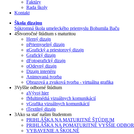
Faktúry
Rada školy
Kontakt
Škola dizajnu
Súkromná škola umeleckého priemyslu Bohumila Baču
4
Štvorročné štúdium s maturitou
Herný dizajn
p
Priemyselný dizajn
g
Grafický a priestorový dizajn
Grafický dizajn
d
Fotografický dizajn
o
Odevný dizajn
Dizajn interiéru
Animovaná tvorba
Obrazová a zvuková tvorba - virtuálna grafika
3
Vyššie odborné štúdium
a
Vývoj hier
f
Multimédiá vizuálnych komunikácií
v
Grafika vizuálnych komunikácií
t
Textilný dizajn
3
Ako sa stať našim študentom
PRIHLÁŠKA NA MATURITNÉ ŠTÚDIUM
PRIHLÁŠKA NA POMATURITNÉ VYŠŠIE ODBO
VYBAVENIE A ŠKOLNÉ