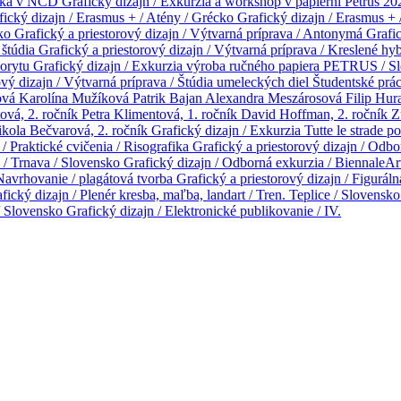
adka v NCD
Grafický dizajn / Exkurzia a workshop v papierni Petrus 2
fický dizajn / Erasmus + / Atény / Grécko
Grafický dizajn / Erasmus + 
sko
Grafický a priestorový dizajn / Výtvarná príprava / Antonymá
Grafic
 štúdia
Grafický a priestorový dizajn / Výtvarná príprava / Kreslené hy
inorytu
Grafický dizajn / Exkurzia výroba ručného papiera PETRUS / 
ový dizajn / Výtvarná príprava / Štúdia umeleckých diel
Študentské prá
ová
Karolína Mužíková
Patrik Bajan
Alexandra Meszárosová
Filip Hur
vá, 2. ročník
Petra Klimentová, 1. ročník
David Hoffman, 2. ročník
Z
kola Bečvarová, 2. ročník
Grafický dizajn / Exkurzia Tutte le strade 
 / Praktické cvičenia / Risografika
Grafický a priestorový dizajn / Odbo
2 / Trnava / Slovensko
Grafický dizajn / Odborná exkurzia / BiennaleAr
 Navrhovanie / plagátová tvorba
Grafický a priestorový dizajn / Figurál
fický dizajn / Plenér kresba, maľba, landart / Tren. Teplice / Slovensk
 / Slovensko
Grafický dizajn / Elektronické publikovanie / IV.