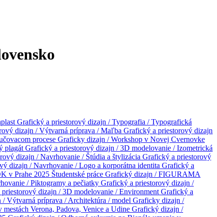
Slovensko
aplast
Grafický a priestorový dizajn / Typografia / Typografická
orový dizajn / Výtvarná príprava / Maľba
Grafický a priestorový dizajn
vyučovacom procese
Graficky dizajn / Workshop v Novej Cvernovke
vý plagát
Grafický a priestorový dizajn / 3D modelovanie / Izometrická
rový dizajn / Navrhovanie / Štúdia a štylizácia
Grafický a priestorový
ový dizajn / Navrhovanie / Logo a korporátna identita
Grafický a
OK v Prahe 2025
Študentské práce
Grafický dizajn / FIGURAMA
vrhovanie / Piktogramy a pečiatky
Grafický a priestorový dizajn /
 priestorový dizajn / 3D modelovanie / Environment
Grafický a
n / Výtvarná príprava / Architektúra / model
Graficky dizajn /
 v mestách Verona, Padova, Venice a Udine
Grafický dizajn /