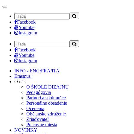
Toggle
navigation
Facebook
Youtube
Instagram
Facebook
Youtube
Instagram
INFO - ENG/FRA/ITA
Erasmus+
O nás
O ŠKOLE DIZAJNU
Pedagógovia
Partneri a spolupráce
Personálne obsadenie
Ocenenia
Občianske združenie
Zriaďovateľ
Pracovné miesta
NOVINKY