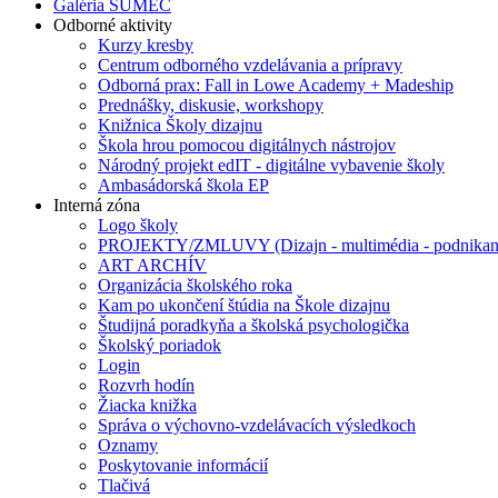
Galéria SUMEC
Odborné aktivity
Kurzy kresby
Centrum odborného vzdelávania a prípravy
Odborná prax: Fall in Lowe Academy + Madeship
Prednášky, diskusie, workshopy
Knižnica Školy dizajnu
Škola hrou pomocou digitálnych nástrojov
Národný projekt edIT - digitálne vybavenie školy
Ambasádorská škola EP
Interná zóna
Logo školy
PROJEKTY/ZMLUVY (Dizajn - multimédia - podnikan
ART ARCHÍV
Organizácia školského roka
Kam po ukončení štúdia na Škole dizajnu
Študijná poradkyňa a školská psychologička
Školský poriadok
Login
Rozvrh hodín
Žiacka knižka
Správa o výchovno-vzdelávacích výsledkoch
Oznamy
Poskytovanie informácií
Tlačivá