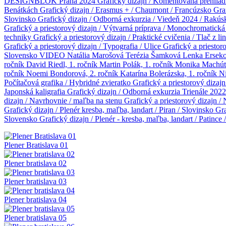
DESIGNBLOK Praha 2024
Grafický dizajn / Komentovaná prehli
Benátkách
Grafický dizajn / Erasmus + / Chaumont / Francúzsko
Gra
Slovinsko
Grafický dizajn / Odborná exkurzia / Viedeň 2024 / Rakú
Grafický a priestorový dizajn / Výtvarná príprava / Monochromatická
techniky
Grafický a priestorový dizajn / Praktické cvičenia / Tlač z l
Grafický a priestorový dizajn / Typografia / Ulice
Grafický a priestor
Slovensko
VIDEO
Natália Marošová
Terézia Šamková
Lenka Ersek
ročník
David Riedl, 1. ročník
Martin Polák, 1. ročník
Monika Machúto
ročník
Noemi Bondorová, 2. ročník
Katarína Bolerázska, 1. ročník
Ni
Počítačová grafika / Hybridné zvieratko
Grafický a priestorový dizajn
Japonská kaligrafia
Grafický dizajn / Odborná exkurzia Trienále 202
dizajn / Navrhovnie / maľba na stenu
Grafický a priestorový dizajn /
Grafický dizajn / Plenér kresba, maľba, landart / Piran / Slovinsko
Gra
Slovensko
Grafický dizajn / Plenér - kresba, maľba, landart / Patince
Plener Bratislava 01
Plener bratislava 02
Plener bratislava 03
Plener bratislava 04
Plener bratislava 05