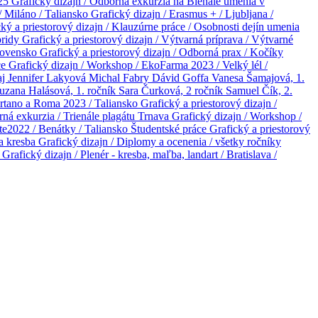
025
Grafický dizajn / Odborná exkurzia na Bienále umenia v
/ Miláno / Taliansko
Grafický dizajn / Erasmus + / Ljubljana /
ký a priestorový dizajn / Klauzúrne práce / Osobnosti dejín umenia
bridy
Grafický a priestorový dizajn / Výtvarná príprava / Výtvarné
Slovensko
Grafický a priestorový dizajn / Odborná prax / Kočíky
ce
Grafický dizajn / Workshop / EkoFarma 2023 / Velký lél /
aj
Jennifer Lakyová
Michal Fabry
Dávid Goffa
Vanesa Šamajová, 1.
uzana Halásová, 1. ročník
Sara Čurková, 2 ročník
Samuel Čík, 2.
portano a Roma 2023 / Taliansko
Grafický a priestorový dizajn /
rná exkurzia / Trienále plagátu Trnava
Grafický dizajn / Workshop /
te2022 / Benátky / Taliansko
Študentské práce
Grafický a priestorový
na kresba
Grafický dizajn / Diplomy a ocenenia / všetky ročníky
o
Grafický dizajn / Plenér - kresba, maľba, landart / Bratislava /