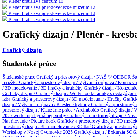
Plener bratislava centrum 10
Plener bratislava prirodovedecke muzeum 12
Plener bratislava prirodovedecke muzeum 13
Plener bratislava prirodovedecke muzeum 14
Grafický dizajn / Plenér - kresb
Grafický dizajn
Študentské práce
Študentské práce
Grafický a priestorový dizajn / NÁŠ ♡ ODBOR
Št
mriežka
Grafický a priestorový dizajn / Výtvarná príprava / Komix
Gr
/ 3D modelovanie / 3D hračky a krabičky
Grafický dizajn / Konzultá
Graficky dizajn /
Grafický dizajn / Workshop keramiky s pedagógo
izba
Grafický a priestorový dizajn / 3D modelovanie / Hračky
Grafick
dizajn / Výtvarná príprava / Kreslené hybridy
Grafický a priestorový
priestorový dizajn / Klauzúrne práce / Arcimboldo
Grafický dizajn / 
2025 workshop figurálnej tvorby
Grafický a priestorový dizajn / Navr
Navrhovanie / Picture book
Grafický a priestorový dizajn / 3D mod
priestorový dizajn / 3D modelovanie / 3D tlač
Grafický a priestorový
Workshop v Novej Cvernovke 2025
Grafický dizajn / Exkurzia SOG