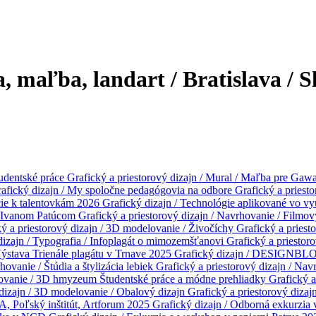
a, maľba, landart / Bratislava / 
udentské práce
Grafický a priestorový dizajn / Mural / Maľba pre Gaw
afický dizajn / My spoločne pedagógovia na odbore
Grafický a priest
cie k talentovkám 2026
Grafický dizajn / Technológie aplikované vo 
m Ivanom Patúcom
Grafický a priestorový dizajn / Navrhovanie / Filmo
ý a priestorový dizajn / 3D modelovanie / Živočíchy
Grafický a priesto
 dizajn / Typografia / Infoplagát o mimozemšťanovi
Grafický a priestor
Výstava Trienále plagátu v Trnave 2025
Grafický dizajn / DESIGNBL
hovanie / Štúdia a štylizácia lebiek
Grafický a priestorový dizajn / Na
elovanie / 3D hmyzeum
Študentské práce a módne prehliadky
Grafický a
 dizajn / 3D modelovanie / Obalový dizajn
Grafický a priestorový dizaj
A, Poľský inštitút, Artforum 2025
Grafický dizajn / Odborná exkurzia