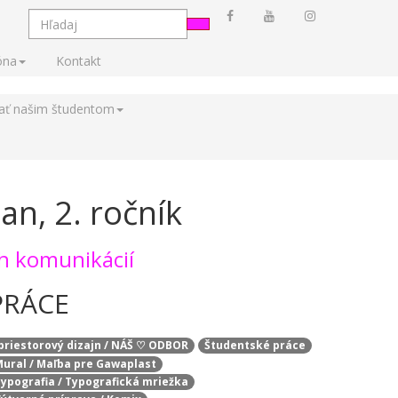
óna
Kontakt
tať našim študentom
n, 2. ročník
ch komunikácií
PRÁCE
 priestorový dizajn / NÁŠ ♡ ODBOR
Študentské práce
 Mural / Maľba pre Gawaplast
 Typografia / Typografická mriežka