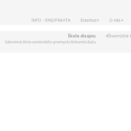
INFO - ENG/FRA/ITA
Erasmus+
O nás
Škola dizajnu
4
Štvorročné 
Súkromná škola umeleckého priemyslu Bohumila Baču