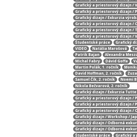
Grafický a priestorový dizajn /
Grafický a priestorový dizajn / P
Grafický dizajn / Exkurzia výro
Grafický a priestorový dizajn /
Grafický a priestorový dizajn / 
Grafický a priestorový dizajn /
Študentské práce
Grafický di
VIDEO
Natália Marošová
Te
Patrik Bajan
Alexandra Mesz
Michal Fabry
Dávid Goffa
V
Martin Polák, 1. ročník
Monika
David Hoffman, 2. ročník
Zuza
Samuel Čík, 2. ročník
Noemi Bo
Nikola Bečvarová, 2. ročník
Grafický dizajn / Exkurzia Tutt
Grafický a priestorový dizajn / 
Grafický a priestorový dizajn / 
Grafický a priestorový dizajn /
Grafický dizajn / Workshop / Ja
Grafický dizajn / Odborná exkur
Grafický dizajn / Odborná exkur
Študentské práce
Grafický a