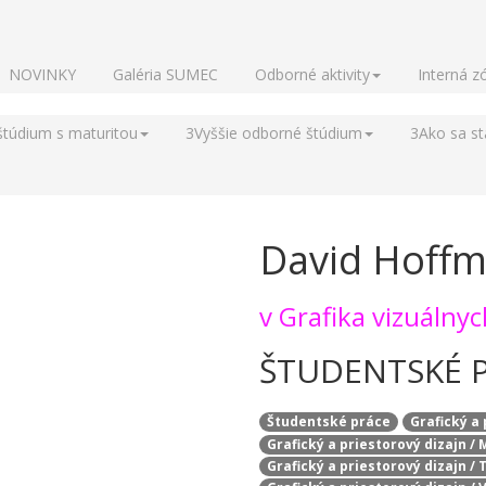
NOVINKY
Galéria SUMEC
Odborné aktivity
Interná z
štúdium s maturitou
3
Vyššie odborné štúdium
3
Ako sa s
David Hoffma
v
Grafika vizuálny
ŠTUDENTSKÉ 
Študentské práce
Grafický a
Grafický a priestorový dizajn /
Grafický a priestorový dizajn /