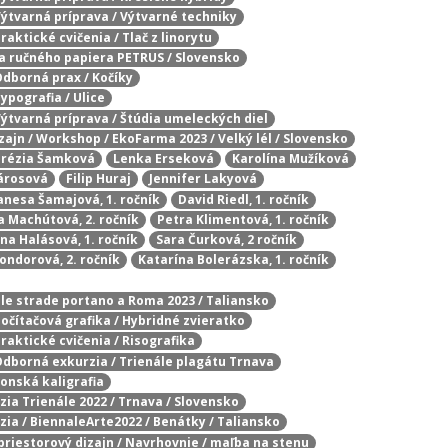
 Výtvarná príprava / Výtvarné techniky
raktické cvičenia / Tlač z linorytu
ba ručného papiera PETRUS / Slovensko
 Odborná prax / Kočíky
Typografia / Ulice
 Výtvarná príprava / Štúdia umeleckých diel
zajn / Workshop / EkoFarma 2023 / Velký lél / Slovensko
rézia Šamková
Lenka Erseková
Karolína Mužíková
árosová
Filip Huraj
Jennifer Lakyová
anesa Šamajová, 1. ročník
David Riedl, 1. ročník
 Machútová, 2. ročník
Petra Klimentová, 1. ročník
na Halásová, 1. ročník
Sara Čurková, 2 ročník
ndorová, 2. ročník
Katarína Bolerázska, 1. ročník
e le strade portano a Roma 2023 / Taliansko
Počítačová grafika / Hybridné zvieratko
Praktické cvičenia / Risografika
 Odborná exkurzia / Trienále plagátu Trnava
ponská kaligrafia
zia Trienále 2022 / Trnava / Slovensko
zia / BiennaleArte2022 / Benátky / Taliansko
 priestorový dizajn / Navrhovnie / maľba na stenu