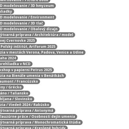
/ 3D modelovanie / 3D hmyzeum
hliadky
 3D modelovanie / Environment
3D modelovanie / 3D tlač
 3D modelovanie / Obalový dizajn
 Výtvarná príprava / Architektúra / model
ovej Cvernovke 2025
 Poľský inštitút, Artforum 2025
rzia v mestách Verona, Padova, Venice a Udine
raha 2024
prehliadka v NCD
rkshop v papierni Petrus 2025
rzia na Bienále umenia v Benátkách
Chaumont / Francúzsko
ény / Grécko
láno / Taliansko
ubljana / Slovinsko
zia / Viedeň 2024 / Rakúsko
 Výtvarná príprava / Antonymá
 Klauzúrne práce / Osobnosti dejín umenia
 Výtvarná príprava / Monochromatická štúdia
 Výtvarná príprava / Kreslené hybridy