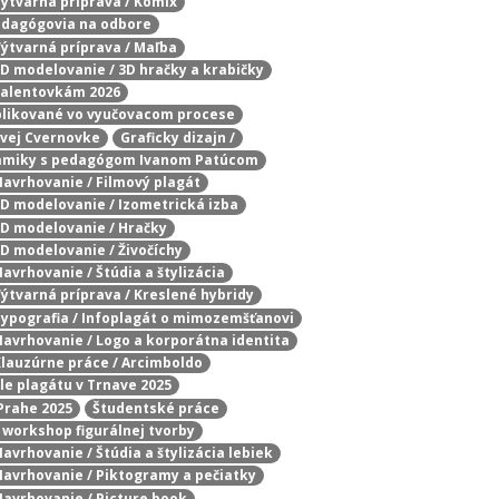
 Výtvarná príprava / Komix
pedagógovia na odbore
 Výtvarná príprava / Maľba
 3D modelovanie / 3D hračky a krabičky
 talentovkám 2026
aplikované vo vyučovacom procese
ovej Cvernovke
Graficky dizajn /
eramiky s pedagógom Ivanom Patúcom
 Navrhovanie / Filmový plagát
 3D modelovanie / Izometrická izba
 3D modelovanie / Hračky
3D modelovanie / Živočíchy
Navrhovanie / Štúdia a štylizácia
 Výtvarná príprava / Kreslené hybridy
 Typografia / Infoplagát o mimozemšťanovi
 Navrhovanie / Logo a korporátna identita
 Klauzúrne práce / Arcimboldo
ále plagátu v Trnave 2025
Prahe 2025
Študentské práce
 workshop figurálnej tvorby
Navrhovanie / Štúdia a štylizácia lebiek
 Navrhovanie / Piktogramy a pečiatky
 Navrhovanie / Picture book