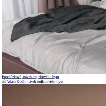
Procházková, návrh trojizbového bytu
Adam Košút, návrh trojizbového bytu