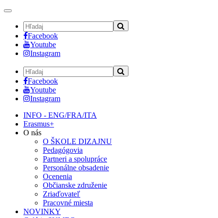
Toggle
navigation
Facebook
Youtube
Instagram
Facebook
Youtube
Instagram
INFO - ENG/FRA/ITA
Erasmus+
O nás
O ŠKOLE DIZAJNU
Pedagógovia
Partneri a spolupráce
Personálne obsadenie
Ocenenia
Občianske združenie
Zriaďovateľ
Pracovné miesta
NOVINKY