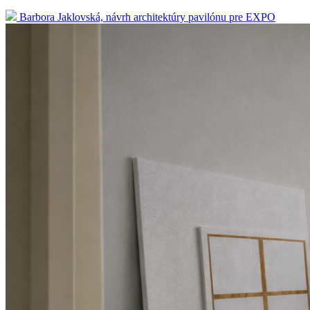
Barbora Jaklovská, návrh architektúry pavilónu pre EXPO