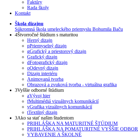
Faktúry
Rada školy
Kontakt
Škola dizajnu
Súkromná škola umeleckého priemyslu Bohumila Baču
4
Štvorročné štúdium s maturitou
Herný dizajn
p
Priemyselný dizajn
g
Grafický a priestorový dizajn
Grafický dizajn
d
Fotografický dizajn
o
Odevný dizajn
Dizajn interiéru
Animovaná tvorba
Obrazová a zvuková tvorba - virtuálna grafika
3
Vyššie odborné štúdium
a
Vývoj hier
f
Multimédiá vizuálnych komunikácií
v
Grafika vizuálnych komunikácií
t
Textilný dizajn
3
Ako sa stať našim študentom
PRIHLÁŠKA NA MATURITNÉ ŠTÚDIUM
PRIHLÁŠKA NA POMATURITNÉ VYŠŠIE ODBO
VYBAVENIE A ŠKOLNÉ