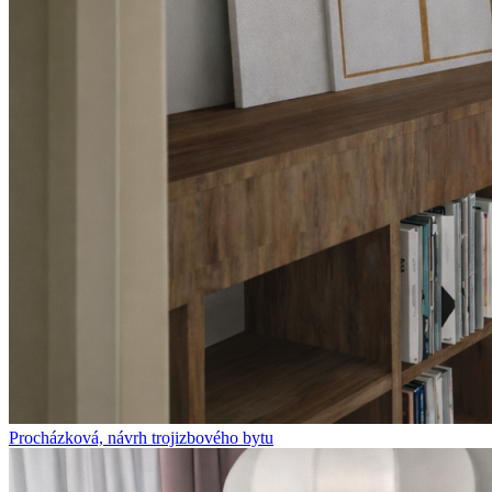
Procházková, návrh trojizbového bytu